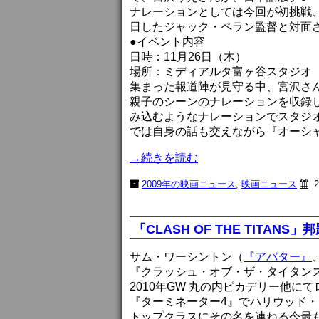
ナレーションとしては今回が初挑戦
日したジャック・ペラン監督と対面
●イベント内容
日時：11月26日（木）
場所：ミディアルタ富ヶ谷スタジオ
集まった報道陣が見守る中、宮沢さ
親子のシーンのナレーションを収録
み込むようなナレーションでスタジ
では自身の話も交えながら『オーシ
→続きを読む
2009年の映画ニュース
,
映画ニュース
2
「CLASH OF THE TITA
サム・ワーシントン（
『アバター』
『クラッシュ・オブ・ザ・タイタン
2010年GW 丸の内ピカデリー他に
『ターミネーター4』でハリウッド
トップクラスにその名を連ねる今最