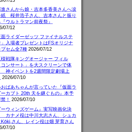
6/07/13
部進さんから娘・吉本多香美さんへ涙
手紙 桜井浩子さん、吉本さんと振り
る『ウルトラマン前夜祭』
6/07/12
仮面ライダーゼッツ ファイナルステ
ジ」入場者プレゼントはFSオリジナ
カプセム全7種
2026/07/12
王様戦隊キングオージャー フィル
・コンサート」を大スクリーンで体
！ 神イベントを2週間限定劇場上
！
2026/07/10
いおばあちゃんが言っていた『仮面ラ
ーカブト 20th 天を継ぐもの』本予
解禁！
2026/07/10
ダーウィンズゲーム』実写映画化決
！ カナメ役は中川大志さん、シュカ
Kōki,さん、レイン役は畑 芽育さん
6/07/10