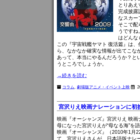
とりあえ
完成披露
なスカー
そこで配
うですね
はどんな
この『宇宙戦艦ヤマト 復活篇』は
ら、なかなか確実な情報が出てこな
あって、本当にやるんだろうか？と
うところでしょうか。
→続きを読む
コラム
,
劇場版アニメ・イベント上映
2
宮沢りえ映画ナレーションに初
映画『オーシャンズ』宮沢りえ 映画
母になった宮沢りえが“母なる海”を
映画『オーシャンズ』（2010年1
て、宮沢りえさんが、日本語版ナレ