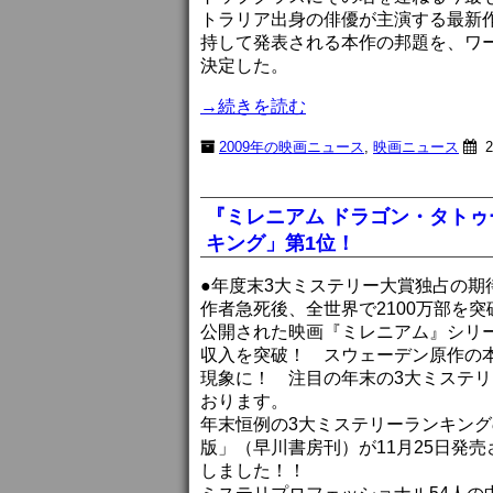
トラリア出身の俳優が主演する最新
持して発表される本作の邦題を、ワ
決定した。
→続きを読む
2009年の映画ニュース
,
映画ニュース
2
『ミレニアム ドラゴン・タト
キング」第1位！
●年度末3大ミステリー大賞独占の期
作者急死後、全世界で2100万部を
公開された映画『ミレニアム』シリー
収入を突破！ スウェーデン原作の
現象に！ 注目の年末の3大ミステ
おります。
年末恒例の3大ミステリーランキング
版」（早川書房刊）が11月25日発
しました！！