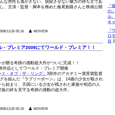
どんな男性も逃がさない、脱獄させない魅力の持ち主であ
『仮
任し、主演・監督・脚本を務めた板尾創路さんと映画公開
の
ル
キ
『
009/11/26 05:16
MOVIEW
ロ
目
2
・プレミア2009にてワールド・プレミア！！
ンが贈る奇跡の感動超大作がついに完成！！
上映作品としてワールド・プレミア開催
ード・オブ・ザ・リング』
3部作のアカデミー賞受賞監督
グを組んだ『ラブリーボーン』は、14歳の少女が殺され
から始まり、天国にいる少女が残された家族や初恋の人
家族の絆を見守る奇跡の感動の超大作。
009/11/26 05:10
MOVIEW