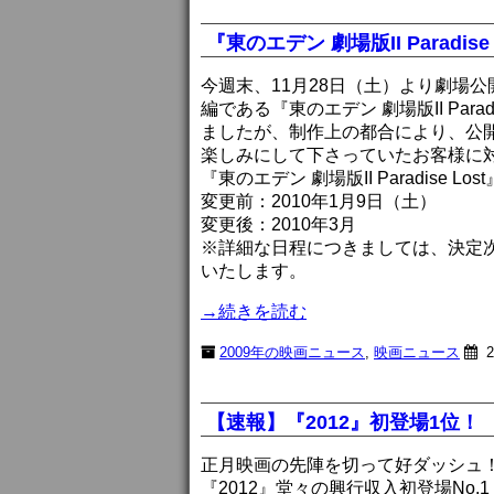
『東のエデン 劇場版II Paradi
今週末、11月28日（土）より劇場公開され
編である『東のエデン 劇場版II Para
ましたが、制作上の都合により、公
楽しみにして下さっていたお客様に
『東のエデン 劇場版II Paradise Lo
変更前：2010年1月9日（土）
変更後：2010年3月
※詳細な日程につきましては、決定
いたします。
→続きを読む
2009年の映画ニュース
,
映画ニュース
2
【速報】『2012』初登場1位！
正月映画の先陣を切って好ダッシュ
『2012』堂々の興行収入初登場No.1