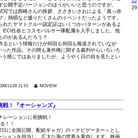
22
ず公開予定バージョンのほうがいいと思うのですが。
29
試写では西崎さんの挨拶、ささきいさおによる「真っ赤
フ」熱唱など盛りだくさんのイベントだったようです。
られたヤマトクルー認定証はいくつかパターンがあるよ
。ECI任命とコスモパルサー隊配属を入手しました。他
ものがあるんだろう？
、作るという情報だけが何回も何回も報道されていなが
かった作品。その間も著作権に関する裁判やらいろいろ
いう感じではありましたが、ようやく日の目を見たとい
009/11/28 21:53
MOVIEW
挑戦！『オーシャンズ』
ナレーションに初挑戦！
語る！！
月22日に全国公開、配給ギャガ）の＜ナビゲーター＞とし
ーションを担当し、広大な海の世界を案内します。映画