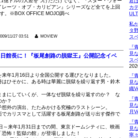
に1億ドルの大差をつけただけでなく、『スター・ウォー
君
イレーツ・オブ・カリビアン』シリーズなど全てを上回
カデ
BOX OFFICE MOJO調べ
UL
私
タ
009/11/27 03:51
MOVIEW
ス
『
見
1日館長に！『板尾創路の脱獄王』公開記念イベ
ス
202
来年1月16日より全国公開する運びとなりました。
『
時はひそかに、ある時は華麗に脱獄を繰り返す男・鈴木
見
織V
ままにしていくが、一体なぜ脱獄を繰り返すのか？ な
『
のか？
見
予想外の演出、たたみかける究極のラストシーン。
月V
面でカリスマとして活躍する板尾創路が送り出す傑作で
『
3日～来年1月31日までの間、東京ドームシティに、映画
見
「恐怖！監獄の館」が登場しました！
寧々