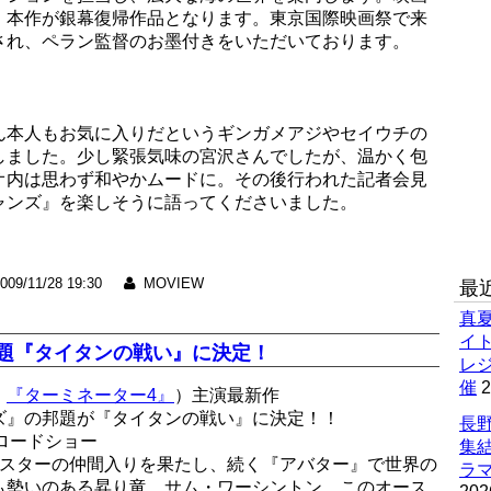
、本作が銀幕復帰作品となります。東京国際映画祭で来
され、ペラン監督のお墨付きをいただいております。
ん本人もお気に入りだというギンガメアジやセイウチの
しました。少し緊張気味の宮沢さんでしたが、温かく包
オ内は思わず和やかムードに。その後行われた記者会見
ャンズ』を楽しそうに語ってくださいました。
009/11/28 19:30
MOVIEW
最
真
イ
NS」邦題『タイタンの戦い』に決定！
レ
催
2
、
『ターミネーター4』
）主演最新作
ズ』の邦題が『タイタンの戦い』に決定！！
長野
てロードショー
集
・スターの仲間入りを果たし、続く『アバター』で世界の
ラマ
も勢いのある昇り竜、サム・ワーシントン。このオース