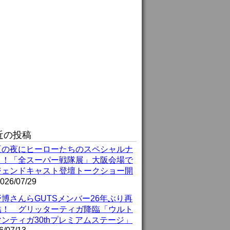
近の投稿
夏の夜にヒーローたちのスペシャルナ
ト！「全スーパー戦隊展」大阪会場で
ジェンドキャスト登壇トークショー開
026/07/29
博さんらGUTSメンバー26年ぶり再
結！ グリッターティガ降臨「ウルト
ンティガ30thプレミアムステージ」