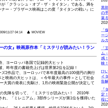
202
作が「クラッシュ・オブ・ザ・タイタン」である。満を
黒
ーナー・ブラザース映画はこの度『タイタンの戦い』に
の
返
202
「
009/11/27 04:14
MOVIEW
ー
ル
ゥーの女』映画原作本「ミステリが読みたい！ラン
「
ム
感
待、ヨーロッパ各国で記録的大ヒット
映
突破、昨年度の書籍売上げは世界第2位を記録！
ひ
ズ2作品で、ヨーロッパで本年度最高の100億円の興行
イダ
本と映画の大ヒットは、＜今年最大の事件＞として社会
告
リー大賞の発表に先駆け、1月の映画緊急公開が決定して
『
の先陣を切って、「ミステリが読みたい！ 2010年
定
売され、「ミレニアム」3部作シリーズが第1位を獲得いた
役に
202