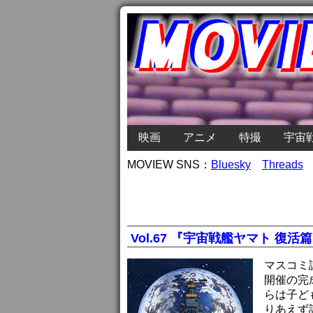
映画
アニメ
特撮
宇宙
MOVIEW SNS：
Bluesky
Threads
Vol.67 『宇宙戦艦ヤマト 復活
マスコミ
開催の完
らは子ど
りあえず