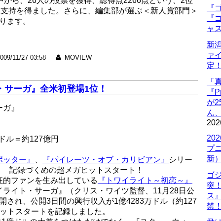
から、26人の投票を獲得、総得点2266点という、2位
『ゴ
な支持を得ました。さらに、編集部が選ぶ＜新人賞部門＞
『ゴ
ります。
ャ
新
ァ
009/11/27 03:58
MOVIEW
定
「
・サーガ』全米初登場1位！
『P
が
ーガ』
ん
202
20
ドル＝約127億円
プ
新
ポッター』
、
『パイレーツ・オブ・カリビアン』
シリー
！ 記録づくめの超メガヒットスタート！
ゴ
狂的ファンを生み出している
『トワイライト～初恋～』
突
ライト・サーガ』（クリス・ワイツ監督、11月28日公
ス
開され、公開3日間の興行収入が1億4283万ドル（約127
禁
ヒットスタートを記録しました。