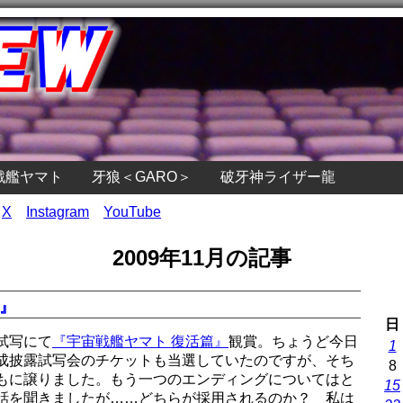
戦艦ヤマト
牙狼＜GARO＞
破牙神ライザー龍
X
Instagram
YouTube
2009年11月の記事
篇』
日
試写にて
『宇宙戦艦ヤマト 復活篇』
観賞。ちょうど今日
1
成披露試写会のチケットも当選していたのですが、そち
8
もに譲りました。もう一つのエンディングについてはと
15
話を聞きましたが……どちらが採用されるのか？ 私は