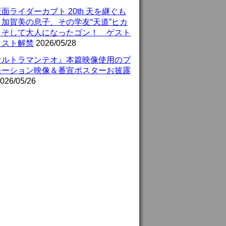
面ライダーカブト 20th 天を継ぐも
』加賀美の息子、その学友“天道”ヒカ
、そして大人になったゴン！ ゲスト
ャスト解禁
2026/05/28
ウルトラマンテオ』本篇映像使用のプ
モーション映像＆番宣ポスターお披露
026/05/26