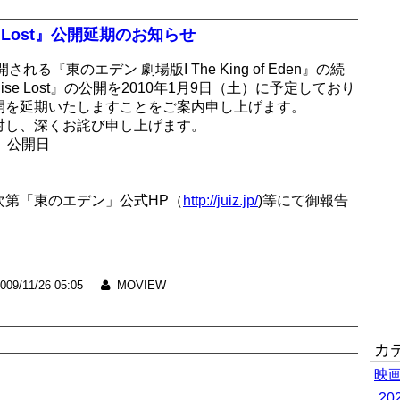
se Lost』公開延期のお知らせ
る『東のエデン 劇場版I The King of Eden』の続
dise Lost』の公開を2010年1月9日（土）に予定しており
開を延期いたしますことをご案内申し上げます。
対し、深くお詫び申し上げます。
st』公開日
次第「東のエデン」公式HP（
http://juiz.jp/
)等にて御報告
009/11/26 05:05
MOVIEW
カ
映
！
2