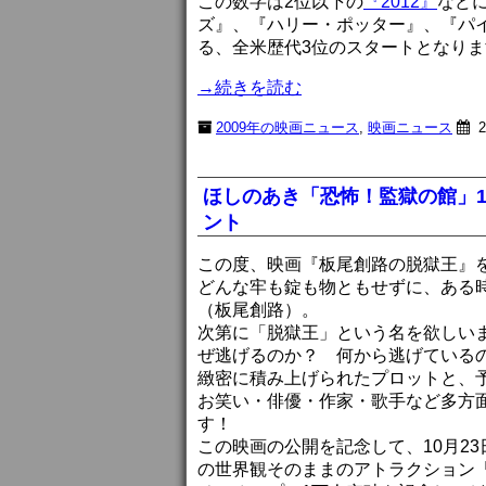
この数字は2位以下の
『2012』
など
ズ』、『ハリー・ポッター』、『パ
る、全米歴代3位のスタートとなります。※
→続きを読む
2009年の映画ニュース
,
映画ニュース
2
ほしのあき「恐怖！監獄の館」
ント
この度、映画『板尾創路の脱獄王』を
どんな牢も錠も物ともせずに、ある
（板尾創路）。
次第に「脱獄王」という名を欲しい
ぜ逃げるのか？ 何から逃げている
緻密に積み上げられたプロットと、
お笑い・俳優・作家・歌手など多方
す！
この映画の公開を記念して、10月2
の世界観そのままのアトラクション