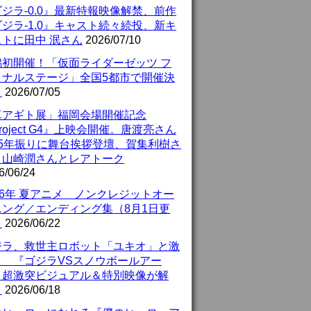
ジラ-0.0』最新特報映像解禁、前作
ジラ-1.0』キャスト続々続投、新キ
ストに田中 泯さん
2026/07/10
潟初開催！「仮面ライダーゼッツ フ
イナルステージ」全国5都市で開催決
！
2026/07/05
真アギト展」福岡会場開催記念
roject G4』上映会開催。唐渡亮さん
25年振りに舞台挨拶登壇、賀集利樹さ
、山崎潤さんとレアトーク
6/06/24
26年 夏アニメ ノンクレジットオー
ニング／エンディング集（8月1日更
）
2026/06/22
ジラ、救世主ロボット「ユキオ」と激
！ 『ゴジラVSスノウボールアー
』超激突ビジュアル＆特別映像が解
！
2026/06/18