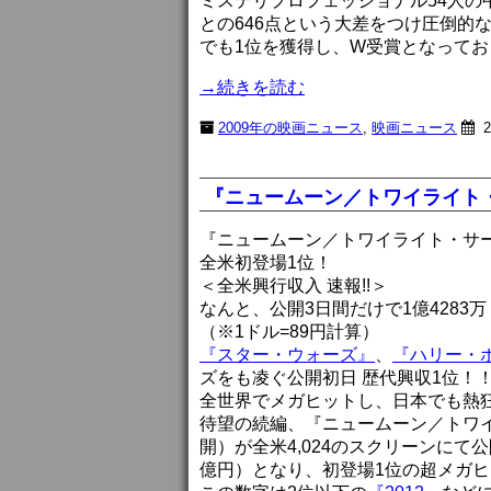
ミステリプロフェッショナル54人の中
との646点という大差をつけ圧倒的
でも1位を獲得し、W受賞となってお
→続きを読む
2009年の映画ニュース
,
映画ニュース
2
『ニュームーン／トワイライト
『ニュームーン／トワイライト・サ
全米初登場1位！
＜全米興行収入 速報!!＞
なんと、公開3日間だけで1億4283万
（※1ドル=89円計算）
『スター・ウォーズ』
、
『ハリー・
ズをも凌ぐ公開初日 歴代興収1位！
全世界でメガヒットし、日本でも熱
待望の続編、『ニュームーン／トワイ
開）が全米4,024のスクリーンにて公
億円）となり、初登場1位の超メガ