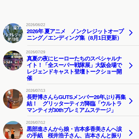
2026/06/22
2026年 夏アニメ ノンクレジットオープ
ニング／エンディング集（8月1日更新）
2026/07/29
真夏の夜にヒーローたちのスペシャルナ
イト！「全スーパー戦隊展」大阪会場で
レジェンドキャスト登壇トークショー開
催
2026/07/13
長野博さんらGUTSメンバー26年ぶり再集
結！ グリッターティガ降臨「ウルトラ
マンティガ30thプレミアムステージ」
2026/07/12
黒部進さんから娘・吉本多香美さんへ涙
の手紙 桜井浩子さん、吉本さんと振り