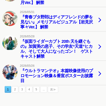
月Ver.】 解禁
2026/05/31
『青春ブタ野郎はディアフレンドの夢を
見ない』メモリアルビジュアル【岩見沢
寧々Ver.】 解禁
2026/05/28
『仮面ライダーカブト 20th 天を継ぐも
の』加賀美の息子、その学友“天道”ヒカ
ル、そして大人になったゴン！ ゲスト
キャスト解禁
2026/05/26
『ウルトラマンテオ』本篇映像使用のプ
ロモーション映像＆番宣ポスターお披露
目
1
2
3
4
5
...
次≫