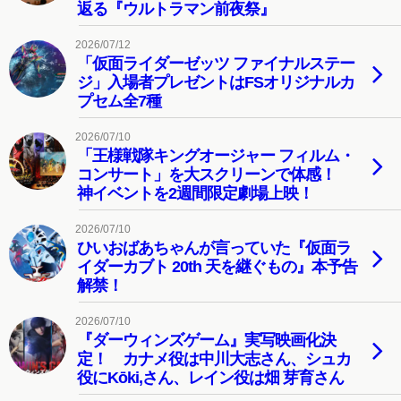
返る『ウルトラマン前夜祭』
2026/07/12
「仮面ライダーゼッツ ファイナルステー
ジ」入場者プレゼントはFSオリジナルカ
プセム全7種
2026/07/10
「王様戦隊キングオージャー フィルム・
コンサート」を大スクリーンで体感！
神イベントを2週間限定劇場上映！
2026/07/10
ひいおばあちゃんが言っていた『仮面ラ
イダーカブト 20th 天を継ぐもの』本予告
解禁！
2026/07/10
『ダーウィンズゲーム』実写映画化決
定！ カナメ役は中川大志さん、シュカ
役にKōki,さん、レイン役は畑 芽育さん