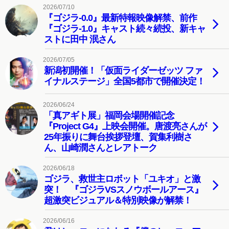
2026/07/10
『ゴジラ-0.0』最新特報映像解禁、前作
『ゴジラ-1.0』キャスト続々続投、新キャ
ストに田中 泯さん
2026/07/05
新潟初開催！「仮面ライダーゼッツ ファ
イナルステージ」全国5都市で開催決定！
2026/06/24
「真アギト展」福岡会場開催記念
『Project G4』上映会開催。唐渡亮さんが
25年振りに舞台挨拶登壇、賀集利樹さ
ん、山崎潤さんとレアトーク
2026/06/18
ゴジラ、救世主ロボット「ユキオ」と激
突！ 『ゴジラVSスノウボールアース』
超激突ビジュアル＆特別映像が解禁！
2026/06/16