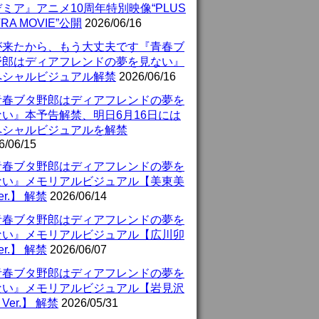
ミア』アニメ10周年特別映像“PLUS
TRA MOVIE”公開
2026/06/16
が来たから、もう大丈夫です『青春ブ
野郎はディアフレンドの夢を見ない』
ペシャルビジュアル解禁
2026/06/16
青春ブタ野郎はディアフレンドの夢を
ない』本予告解禁、明日6月16日には
ペシャルビジュアルを解禁
6/06/15
青春ブタ野郎はディアフレンドの夢を
ない』メモリアルビジュアル【美東美
er.】 解禁
2026/06/14
青春ブタ野郎はディアフレンドの夢を
ない』メモリアルビジュアル【広川卯
er.】 解禁
2026/06/07
青春ブタ野郎はディアフレンドの夢を
ない』メモリアルビジュアル【岩見沢
Ver.】 解禁
2026/05/31