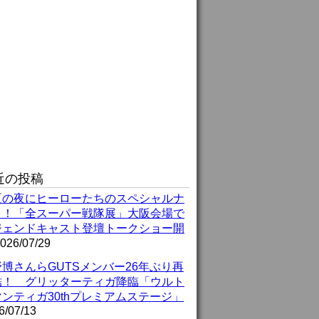
近の投稿
夏の夜にヒーローたちのスペシャルナ
ト！「全スーパー戦隊展」大阪会場で
ジェンドキャスト登壇トークショー開
026/07/29
博さんらGUTSメンバー26年ぶり再
結！ グリッターティガ降臨「ウルト
ンティガ30thプレミアムステージ」
6/07/13