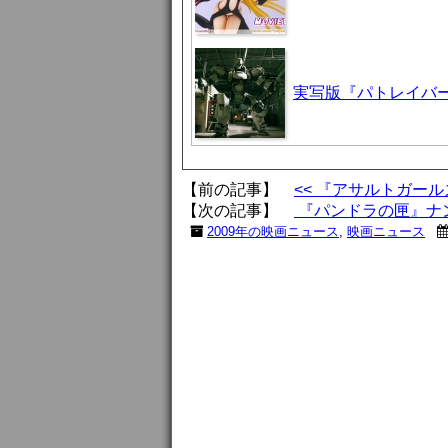
実写版『パトレイバ
【前の記事】
<< 『アサルトガー
【次の記事】
『パンドラの匣』ナン
2009年の映画ニュース
,
映画ニュース