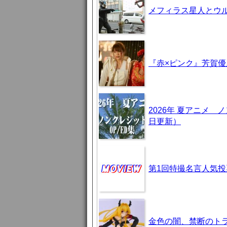
メフィラス星人とウ
『赤×ピンク』芳賀
2026年 夏アニメ
日更新）
第1回特撮名言人気投
金色の闇、禁断のト