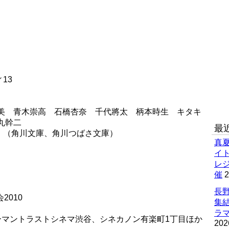
13
成美 青木崇高 石橋杏奈 千代將太 柄本時生 キタキ
丸幹二
最
」（角川文庫、角川つばさ文庫）
真
イ
レ
催
2
長野
2010
集
ラマ
ューマントラストシネマ渋谷、シネカノン有楽町1丁目ほか
202