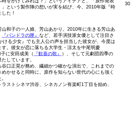
へ時をかけてみれば？」というアイデアと、「原作発表
30
」という製作陣の想いが実を結び、今、2010年版『時
ました！
山和子の一人娘、芳山あかり。2010年に生きる芳山あ
、
『パンドラの匣』
など、若手演技派女優として注目さ
をかける少女』でも主人公の声を担当した彼女が、今度は
ます。彼女が恋に落ちる大学生・涼太を中尾明慶
和子に安田成美（
『歓喜の歌』
）、そして元劇団四季の
果たしています。
る谷口正晃が務め、繊細かつ確かな演出で、これまでの
きめかせると同時に、原作を知らない世代の心にも強く
た。
トラストシネマ渋谷、シネカノン有楽町1丁目を始め、
。