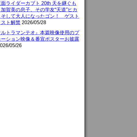
面ライダーカブト 20th 天を継ぐも
』加賀美の息子、その学友“天道”ヒカ
、そして大人になったゴン！ ゲスト
ャスト解禁
2026/05/28
ウルトラマンテオ』本篇映像使用のプ
モーション映像＆番宣ポスターお披露
026/05/26