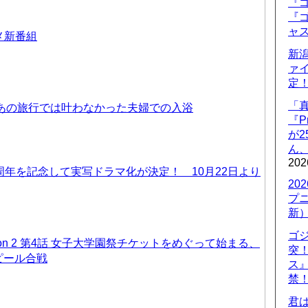
『ゴ
『ゴ
ャ
ニメ新番組
新
ァ
定
「
 あの旅行では叶わなかった夫婦での入浴
『P
が
ん
202
周年を記念して実写ドラマ化が決定！ 10月22日より
20
プ
新
ゴ
on 2 第4話 女子大学園祭チケットをめぐって始まる、
突
ピール合戦
ス
禁
君