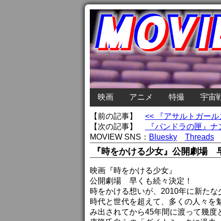
映画
アニメ
特撮
宇宙
【前の記事】
<< 『アサルトガー
【次の記事】
『パンドラの匣』ナン
MOVIEW SNS：
Bluesky
Threads
『時をかける少女』公開劇場 
映画『時をかける少女』
公開劇場 早くも続々決定！
時をかける想いが、2010年に新た
時代と世代を超えて、多くの人々を
み出されてから45年間に渡って幾