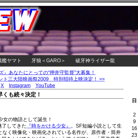
戦艦ヤマト
牙狼＜GARO＞
破牙神ライザー龍
ルズ』あなたにとっての“押井守監督”大募集！
ト三大陸映画祭2009 特別招待上映決定！ >>
X
Instagram
YouTube
早くも続々決定！
日
2
な少女の物語として誕生！
9
魅了してきた
『時をかける少女』
。SF短編小説として生
16
度となく映像化・映画化されている名作が、原作者・筒井
23