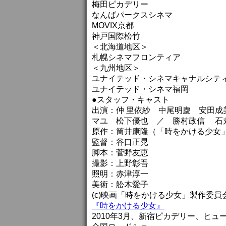
梅田ピカデリー
なんばパークスシネマ
MOVIX京都
神戸国際松竹
＜北海道地区＞
札幌シネマフロンティア
＜九州地区＞
ユナイテッド・シネマキャナルシティ
ユナイテッド・シネマ福岡
●スタッフ・キャスト
出演：仲 里依紗 中尾明慶 安田
マユ 松下優也 ／ 勝村政信 石
原作：筒井康隆（「時をかける少女
監督：谷口正晃
脚本：菅野友恵
撮影：上野彰吾
照明：赤津淳一
美術：舩木愛子
(c)映画「時をかける少女」製作委員会
『時をかける少女』
2010年3月、新宿ピカデリー、ヒ