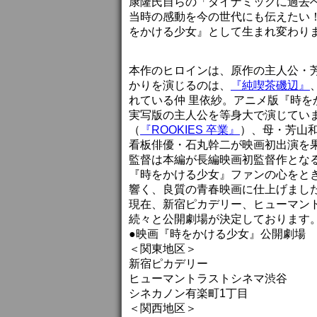
康隆氏自らの「ダイナミックに過去
当時の感動を今の世代にも伝えたい！
をかける少女』として生まれ変わり
本作のヒロインは、原作の主人公・芳
かりを演じるのは、
『純喫茶磯辺』
れている仲 里依紗。アニメ版『時
実写版の主人公を等身大で演じてい
（
『ROOKIES 卒業』
）、母・芳山
看板俳優・石丸幹二が映画初出演を
監督は本編が長編映画初監督作とな
『時をかける少女』ファンの心をと
響く、良質の青春映画に仕上げまし
現在、新宿ピカデリー、ヒューマン
続々と公開劇場が決定しております
●映画『時をかける少女』公開劇場
＜関東地区＞
新宿ピカデリー
ヒューマントラストシネマ渋谷
シネカノン有楽町1丁目
＜関西地区＞