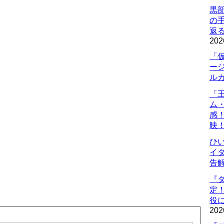
黒
の
返
202
「
ー
ル
「
ム
感
映
ひ
イダ
告
『
定
役に
202