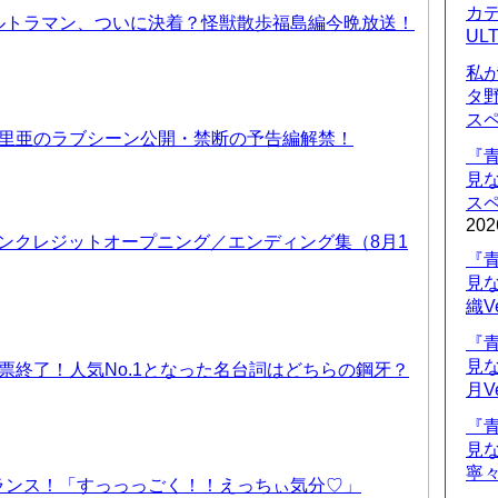
カデ
ルトラマン、ついに決着？怪獣散歩福島編今晩放送！
UL
私
タ
ス
優里亜のラブシーン公開・禁断の予告編解禁！
『
見
ス
202
 ノンクレジットオープニング／エンディング集（8月1
『
見
織V
『
見
票終了！人気No.1となった名台詞はどちらの鋼牙？
月V
『
見
寧々
ランス！「すっっっごく！！えっちぃ気分♡」