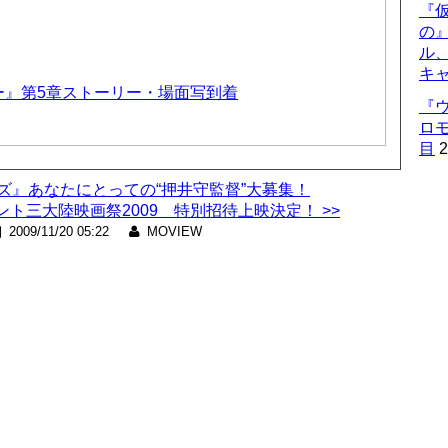
『仮
の
ル
キ
ー』第5章ストーリー・場面写到着
『
ロ
目
2
ルズ』あなたにとっての“押井守監督”大募集！
ト三大陸映画祭2009 特別招待上映決定！ >>
2009/11/20 05:22
MOVIEW