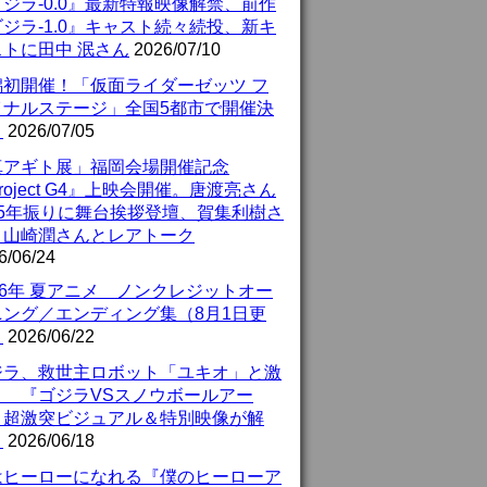
ジラ-0.0』最新特報映像解禁、前作
ジラ-1.0』キャスト続々続投、新キ
ストに田中 泯さん
2026/07/10
潟初開催！「仮面ライダーゼッツ フ
イナルステージ」全国5都市で開催決
！
2026/07/05
真アギト展」福岡会場開催記念
roject G4』上映会開催。唐渡亮さん
25年振りに舞台挨拶登壇、賀集利樹さ
、山崎潤さんとレアトーク
6/06/24
26年 夏アニメ ノンクレジットオー
ニング／エンディング集（8月1日更
）
2026/06/22
ジラ、救世主ロボット「ユキオ」と激
！ 『ゴジラVSスノウボールアー
』超激突ビジュアル＆特別映像が解
！
2026/06/18
はヒーローになれる『僕のヒーローア