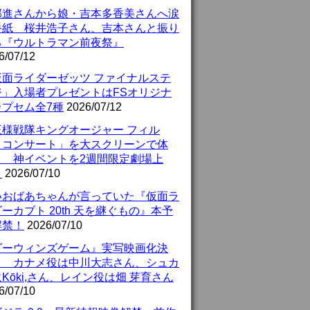
部進さんから娘・吉本多香美さんへ涙
手紙 桜井浩子さん、吉本さんと振り
る『ウルトラマン前夜祭』
6/07/12
仮面ライダーゼッツ ファイナルステ
ジ」入場者プレゼントはFSオリジナ
カプセム全7種
2026/07/12
王様戦隊キングオージャー フィル
・コンサート」を大スクリーンで体
！ 神イベントを2週間限定劇場上
！
2026/07/10
いおばあちゃんが言っていた『仮面ラ
ーカブト 20th 天を継ぐもの』本予
解禁！
2026/07/10
ダーウィンズゲーム』実写映画化決
！ カナメ役は中川大志さん、シュカ
Kōki,さん、レイン役は畑 芽育さん
6/07/10