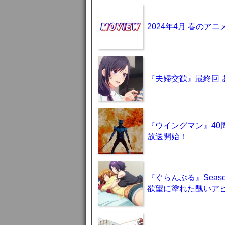
2024年4月 春のア
『夫婦交歓』最終回
『ウイングマン』40
放送開始！
『ぐらんぶる』Seas
欲望に塗れた醜いア