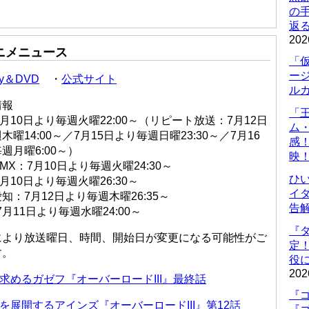
の
返
202
アニメニュース
「
ー
ray＆DVD
・
公式サイト
ル
情報
「
：7月10日より毎週火曜22:00～（リピート放送：7月12日
ム
木曜14:00～／7月15日より毎週日曜23:30～／7月16
感
週月曜6:00～）
映
 MX：7月10日より毎週火曜24:30～
ひ
7月10日より毎週火曜26:30～
イダ
知：7月12日より毎週木曜26:35～
告
7月11日より毎週水曜24:00～
『
により放送曜日、時間、開始日が変更になる可能性がご
定
す。
役に
202
求めるガゼフ『オーバーロードIII』最終話
『ゴ
展開するアインズ『オーバーロードIII』第12話