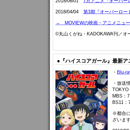
2018/06/01
7月アニメ『オーバー
2018/04/04
第3期『オーバーロード
→ MOVIEWの映画・アニメニュ
©丸山くがね・KADOKAWA刊／
●『ハイスコアガール』最新ア
・
Blu-
・放送
TOKYO
MBS：
BS11：
※都合
ざいま