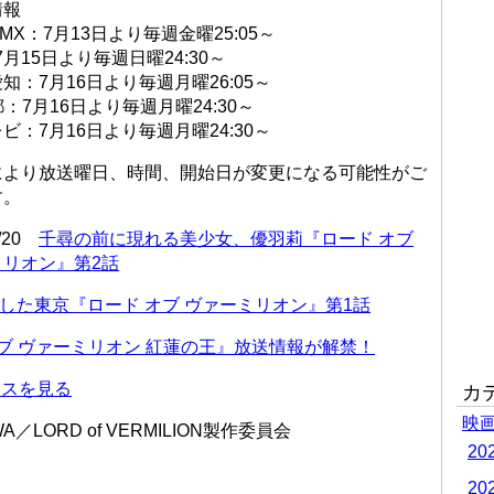
情報
 MX：7月13日より毎週金曜25:05～
7月15日より毎週日曜24:30～
知：7月16日より毎週月曜26:05～
都：7月16日より毎週月曜24:30～
ビ：7月16日より毎週月曜24:30～
により放送曜日、時間、開始日が変更になる可能性がご
す。
7/20
千尋の前に現れる美少女、優羽莉『ロード オブ
ミリオン』第2話
した東京『ロード オブ ヴァーミリオン』第1話
オブ ヴァーミリオン 紅蓮の王』放送情報が解禁！
ースを見る
カ
映
WA／LORD of VERMILION製作委員会
2
2