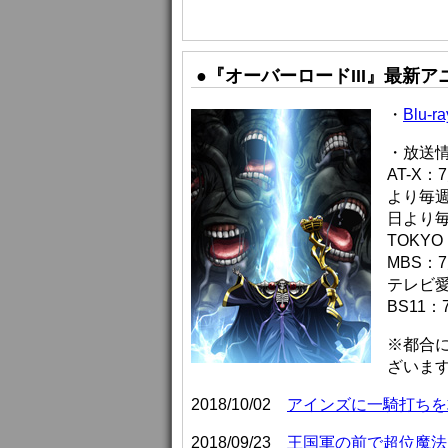
●『オーバーロードIII』最新
・
Blu-
・放送
AT-X
より毎週
日より毎
TOKYO
MBS：
テレビ愛
BS11：
※都合
ざいま
2018/10/02
アインズに一騎打ちを
2018/09/23
王国軍の前で超位魔法を