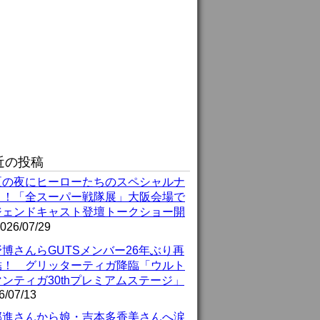
近の投稿
夏の夜にヒーローたちのスペシャルナ
ト！「全スーパー戦隊展」大阪会場で
ジェンドキャスト登壇トークショー開
026/07/29
博さんらGUTSメンバー26年ぶり再
結！ グリッターティガ降臨「ウルト
ンティガ30thプレミアムステージ」
6/07/13
部進さんから娘・吉本多香美さんへ涙