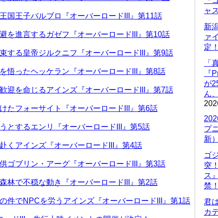
『ゴ
ャ
国王子バルブロ『オーバーロードIII』第11話
新
を進言するガゼフ『オーバーロードIII』第10話
ァ
定
束する皇帝ジルクニフ『オーバーロードIII』第9話
「
を悟ったヘッケラン『オーバーロードIII』第8話
『P
が
歓迎を命じるアインズ『オーバーロードIII』第7話
ん
202
けたフォーサイト『オーバーロードIII』第6話
20
うとするエンリ『オーバーロードIII』第5話
プ
新
くアインズ『オーバーロードIII』第4話
ゴ
供ゴブリン・アーグ『オーバーロードIII』第3話
突
ス
森林で不穏な動き『オーバーロードIII』第2話
禁
件でNPCを労うアインズ『オーバーロードIII』第1話
君
カデ