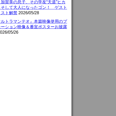
』加賀美の息子、その学友“天道”ヒカ
、そして大人になったゴン！ ゲスト
ャスト解禁
2026/05/28
ウルトラマンテオ』本篇映像使用のプ
モーション映像＆番宣ポスターお披露
026/05/26