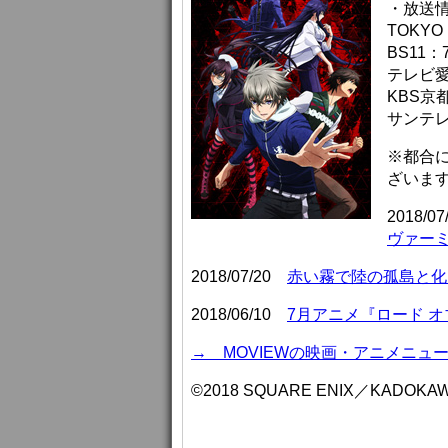
・放送
TOKYO
BS11：
テレビ愛
KBS京
サンテレ
※都合
ざいま
2018/0
ヴァー
2018/07/20
赤い霧で陸の孤島と化
2018/06/10
7月アニメ『ロード 
→ MOVIEWの映画・アニメニュ
©2018 SQUARE ENIX／KADOKA