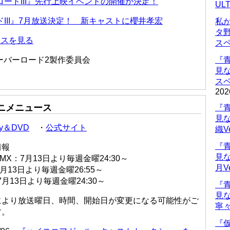
ロードIII』先行上映イベントの開催が決定！
UL
III』7月放送決定！ 新キャストに櫻井孝宏
私
タ
ースを見る
ス
オーバーロード2製作委員会
『
見
ス
202
ニメニュース
『
見
ray＆DVD
・
公式サイト
織V
『
情報
見
 MX：7月13日より毎週金曜24:30～
月V
7月13日より毎週金曜26:55～
7月13日より毎週金曜24:30～
『
見
により放送曜日、時間、開始日が変更になる可能性がご
寧々
す。
『仮