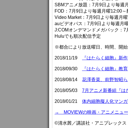
SBMアニメ放題：7月9日より毎週月曜
FOD：7月9日より毎週月曜12:00
Video Market：7月9日より毎週月曜
auビデオパス：7月9日より毎週月曜2
J:COMオンデマンドメガパック：7月
Huluでも順次配信予定
※都合により放送曜日、時間、開始
2018/11/19
『はたらく細胞』新作
2018/09/30
『はたらく細胞』教育
2018/08/14
花澤香菜、前野智昭らキ
2018/05/03
7月アニメ新番組『は
2018/01/21
体内細胞擬人化マンガ
→ MOVIEWの映画・アニメニュ
©清水茜／講談社・アニプレックス・davi