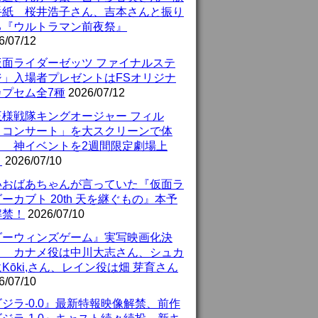
手紙 桜井浩子さん、吉本さんと振り
る『ウルトラマン前夜祭』
6/07/12
仮面ライダーゼッツ ファイナルステ
ジ」入場者プレゼントはFSオリジナ
カプセム全7種
2026/07/12
王様戦隊キングオージャー フィル
・コンサート」を大スクリーンで体
！ 神イベントを2週間限定劇場上
！
2026/07/10
いおばあちゃんが言っていた『仮面ラ
ーカブト 20th 天を継ぐもの』本予
解禁！
2026/07/10
ダーウィンズゲーム』実写映画化決
！ カナメ役は中川大志さん、シュカ
Kōki,さん、レイン役は畑 芽育さん
6/07/10
ジラ-0.0』最新特報映像解禁、前作