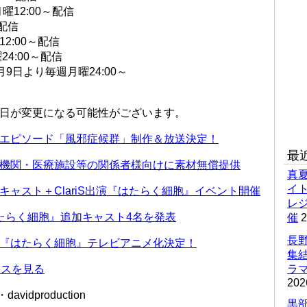
12:00～配信
～配信
12:00～配信
4:00～配信
9日より毎週月曜24:00～
日が変更になる可能性がございます。
エピソード「風邪症候群」制作＆放送決定！
最
機関・医療施設等の関係者様向けに素材無償提供
真
イ
ャスト＋ClariS出演『はたらく細胞』イベント開催
レ
たらく細胞』追加キャスト4名を発表
催
2
長野
『はたらく細胞』テレビアニメ化決定！
集
ースを見る
ラマ
202
dproduction
黒