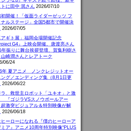
ジラ-1.0』キャスト続々続投、新キ
ストに田中 泯さん
2026/07/10
潟初開催！「仮面ライダーゼッツ フ
イナルステージ」全国5都市で開催決
！
2026/07/05
真アギト展」福岡会場開催記念
roject G4』上映会開催。唐渡亮さん
25年振りに舞台挨拶登壇、賀集利樹さ
、山崎潤さんとレアトーク
6/06/24
26年 夏アニメ ノンクレジットオー
ニング／エンディング集（8月1日更
）
2026/06/22
ジラ、救世主ロボット「ユキオ」と激
！ 『ゴジラVSスノウボールアー
』超激突ビジュアル＆特別映像が解
！
2026/06/18
はヒーローになれる『僕のヒーローア
ミア』アニメ10周年特別映像“PLUS