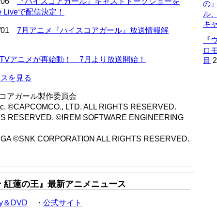
9/06
『ハイスコアガール』キャストトークショーを
の
be Liveで配信決定！
ル
キ
6/01
7月アニメ『ハイスコアガール』放送情報解
『
ロ
TVアニメが再始動！ 7月より放送開始！
目
2
ースを見る
イスコアガール製作委員会
Inc. ©CAPCOMCO., LTD. ALL RIGHTS RESERVED.
GHTS RESERVED. ©IREM SOFTWARE ENGINEERING
t ©SEGA ©SNK CORPORATION ALL RIGHTS RESERVED.
ン 紅蓮の王』最新アニメニュース
ray＆DVD
・
公式サイト