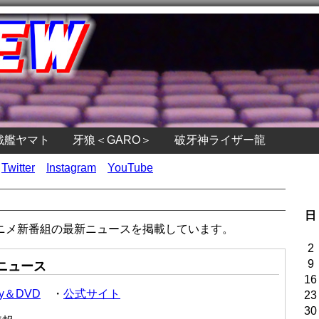
戦艦ヤマト
牙狼＜GARO＞
破牙神ライザー龍
Twitter
Instagram
YouTube
日
のアニメ新番組の最新ニュースを掲載しています。
2
9
ニュース
16
ray＆DVD
・
公式サイト
23
30