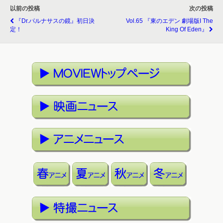
以前の投稿
次の投稿
『Dr.パルナサスの鏡』初日決
Vol.65 『東のエデン 劇場版I The
定！
King Of Eden』