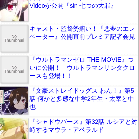
Videoが公開『sin 七つの大罪』
キャスト・監督勢揃い！『悪夢のエレ
ベーター』公開直前プレミア記者会見
『ウルトラマンゼロ THE MOVIE』つ
いに公開！ ウルトラマンサンタクロ
ースも登場！！
『文豪ストレイドッグス わん！』第5
話 何かと多感な中学2年生・太宰と中
也
『シャドウバース』第32話 ルシアと対
峙するマウラ・アベラルド