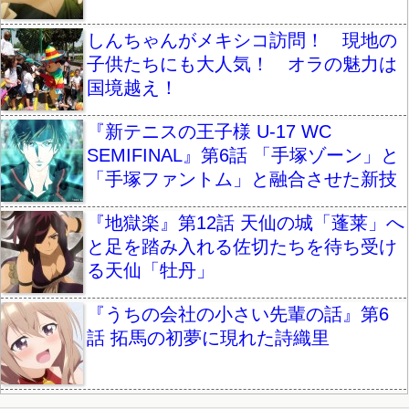
しんちゃんがメキシコ訪問！ 現地の
子供たちにも大人気！ オラの魅力は
国境越え！
『新テニスの王子様 U-17 WC
SEMIFINAL』第6話 「手塚ゾーン」と
「手塚ファントム」と融合させた新技
『地獄楽』第12話 天仙の城「蓬莱」へ
と足を踏み入れる佐切たちを待ち受け
る天仙「牡丹」
『うちの会社の小さい先輩の話』第6
話 拓馬の初夢に現れた詩織里