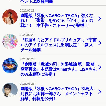
ベント上映会開催
2025/07/23
劇場版『牙狼＜GARO＞ TAIGA』強くな
れ！ 「聖獣」をめぐる「守りし者」の
戦い！ 本予告・ストーリーが解禁！
2025/06/29
『映画キミとアイドルプリキュア♪』“宇宙
1”のアイドルフェスに出演決定！ 新ス
チール解禁
2025/06/28
『劇場版「鬼滅の刃」無限城編 第一章 猗
窩座再来』主題歌はAimerさん、LiSAさん
のW主題歌に決定！
2025/06/26
劇場版『牙狼＜GARO＞ TAIGA』冴島大
河役に北田祥一郎さん メインキャスト
解禁、特報を公開！