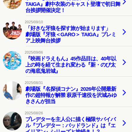
TAIGA』劇中衣装のキャスト登壇で初日舞
台挨拶開催決定！
2025/09/10
「好きな牙狼を探す旅が始まります」
劇場版『牙狼＜GARO＞ TAIGA』プレミ
ア上映舞台挨拶
2025/09/06
『映画ドラえもん』45作品目は、40年以
上の時を経て生まれ変わる『新・のび太
の海底鬼岩城』
2025/08/31
劇場版『名探偵コナン』2026年公開最新
作の超特報が解禁 萩原千速役を沢城みゆ
きさんが担当
2025/08/26
プレデターを主人公に描く極限サバイバ
ル『プレデター：バッドランド』は『エ
イリアン』シリーズと地続き！？