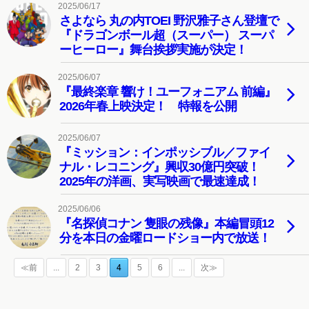
2025/06/17
さよなら 丸の内TOEI 野沢雅子さん登壇で
『ドラゴンボール超（スーパー） スーパ
ーヒーロー』舞台挨拶実施が決定！
2025/06/07
『最終楽章 響け！ユーフォニアム 前編』
2026年春上映決定！ 特報を公開
2025/06/07
『ミッション：インポッシブル／ファイ
ナル・レコニング』興収30億円突破！
2025年の洋画、実写映画で最速達成！
2025/06/06
『名探偵コナン 隻眼の残像』本編冒頭12
分を本日の金曜ロードショー内で放送！
≪前
...
2
3
4
5
6
...
次≫