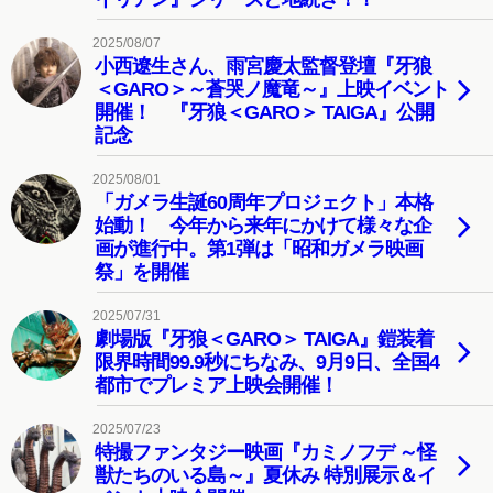
2025/08/07
小西遼生さん、雨宮慶太監督登壇『牙狼
＜GARO＞～蒼哭ノ魔竜～』上映イベント
開催！ 『牙狼＜GARO＞ TAIGA』公開
記念
2025/08/01
「ガメラ生誕60周年プロジェクト」本格
始動！ 今年から来年にかけて様々な企
画が進行中。第1弾は「昭和ガメラ映画
祭」を開催
2025/07/31
劇場版『牙狼＜GARO＞ TAIGA』鎧装着
限界時間99.9秒にちなみ、9月9日、全国4
都市でプレミア上映会開催！
2025/07/23
特撮ファンタジー映画『カミノフデ ～怪
獣たちのいる島～』夏休み 特別展示＆イ