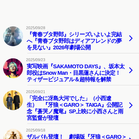
2025/09/28
『青春ブタ野郎』シリーズいよいよ完結
へ『青春ブタ野郎はディアフレンドの夢
を見ない』2026年劇場公開
2025/09/23
実写映画『SAKAMOTO DAYS』、坂本太
郎役はSnow Man・目黒蓮さんに決定！
ティザービジュアル＆超特報を解禁
2025/09/21
「完全に冴島大河でした」（小西遼
生） 『牙狼＜GARO＞ TAIGA』公開記
念『蒼哭ノ魔竜』SP上映に小西さんと雨
宮監督が登壇
2025/09/18
ザルバも登壇！ 劇場版『牙狼＜GARO＞