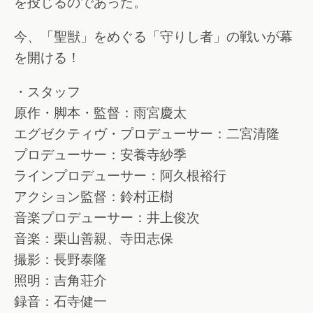
を投じるのであった。
今、「聖獣」をめぐる「守りし者」の戦いが幕
を開ける！
・スタッフ
原作・脚本・監督：雨宮慶太
エグゼクティヴ・プロデューサー：二宮清隆
プロデューサー：安養寺紗季
ラインプロデューサー：阿久根裕行
アクション監督：鈴村正樹
音楽プロデューサー：井上俊次
音楽：栗山善親、寺田志保
撮影：長野泰隆
照明：吉角荘介
録音：石寺健一