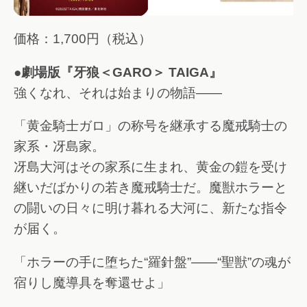
価格：1,700円（税込）
●劇場版『牙狼＜GARO＞ TAIGA』
強くなれ、それは始まりの物語――
「黄金騎士ガロ」の称号を継承する魔戒騎士の
家系・冴島家。
冴島大河はその家系に生まれ、黄金の鎧を受け
継いだばかりの若き魔戒騎士だ。魔獣ホラーと
の闘いの日々に明け暮れる大河に、新たな指令
が届く。
「ホラーの手に堕ちた“羅針盤”――“聖獣”の魂が
宿りし魔導具を奪還せよ」