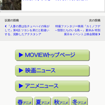
以前の投稿
次の投稿
『人妻の唇は缶チューハイの味が
特撮ファンタジー映画『カミノフデ
して』第4話 ツヨシを弟だと勘違い
～怪獣たちのいる島～』夏休み 特別
する、泥酔したアナスタシア
展示＆イベント上映会開催