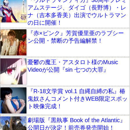
『ウルトラマンティガ』30周年プレミ
アムステージ、ダイゴ（長野博）・レ
ナ（吉本多香美）出演でウルトラマン
の日に開催！
『赤×ピンク』芳賀優里亜のラブシー
ン公開・禁断の予告編解禁！
憂鬱の魔王・アスタロト様のMusic
Videoが公開『sin 七つの大罪』
『R-18文学賞 vol.1 自縄自縛の私』椿
鬼奴さんコメント付きWEB限定スポッ
ト映像完成！
劇場版『黒執事 Book of the Atlantic』
公開日が決定！前売券発売開始！