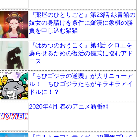
『薬屋のひとりごと』第23話 緑青館の
妓女の身請けを条件に羅漢に象棋の勝
負を申し込む猫猫
『はめつのおうこく』第4話 クロエを
蘇らせるための復活の儀式に臨むアド
ニス
『ちびゴジラの逆襲』が大リニューア
ル！ ちびゴジラたちがキラキラアイ
ドルに！？
2020年4月 春のアニメ新番組