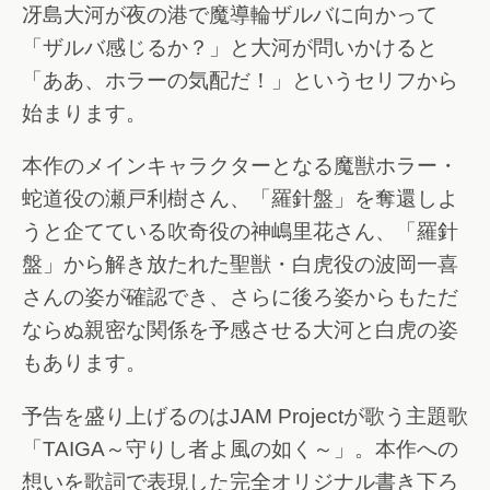
冴島大河が夜の港で魔導輪ザルバに向かって
「ザルバ感じるか？」と大河が問いかけると
「ああ、ホラーの気配だ！」というセリフから
始まります。
本作のメインキャラクターとなる魔獣ホラー・
蛇道役の瀬戸利樹さん、「羅針盤」を奪還しよ
うと企てている吹奇役の神嶋里花さん、「羅針
盤」から解き放たれた聖獣・白虎役の波岡一喜
さんの姿が確認でき、さらに後ろ姿からもただ
ならぬ親密な関係を予感させる大河と白虎の姿
もあります。
予告を盛り上げるのはJAM Projectが歌う主題歌
「TAIGA～守りし者よ風の如く～」。本作への
想いを歌詞で表現した完全オリジナル書き下ろ