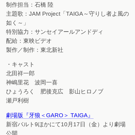
制作担当：石橋 陸
主題歌：JAM Project「TAIGA～守りし者よ風の
如く～」
特別協力：サンセイアールアンドディ
配給：東映ビデオ
製作／制作：東北新社
・キャスト
北田祥一郎
神嶋里花 波岡一喜
ひょうろく 肥後克広 影山ヒロノブ
瀬戸利樹
劇場版『牙狼＜GARO＞ TAIGA』
新宿バルト9ほかにて10月17日（金）より劇場
公開