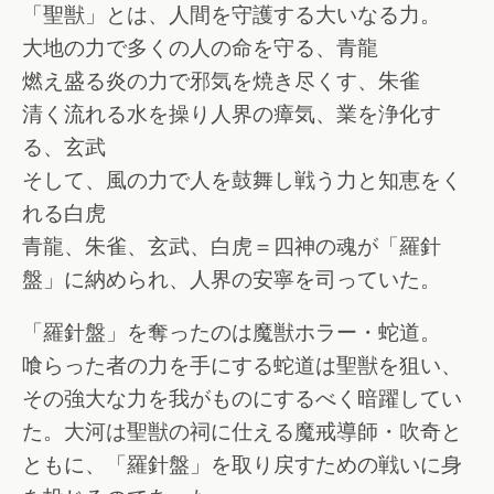
「聖獣」とは、人間を守護する大いなる力。
大地の力で多くの人の命を守る、青龍
燃え盛る炎の力で邪気を焼き尽くす、朱雀
清く流れる水を操り人界の瘴気、業を浄化す
る、玄武
そして、風の力で人を鼓舞し戦う力と知恵をく
れる白虎
青龍、朱雀、玄武、白虎＝四神の魂が「羅針
盤」に納められ、人界の安寧を司っていた。
「羅針盤」を奪ったのは魔獣ホラー・蛇道。
喰らった者の力を手にする蛇道は聖獣を狙い、
その強大な力を我がものにするべく暗躍してい
た。大河は聖獣の祠に仕える魔戒導師・吹奇と
ともに、「羅針盤」を取り戻すための戦いに身