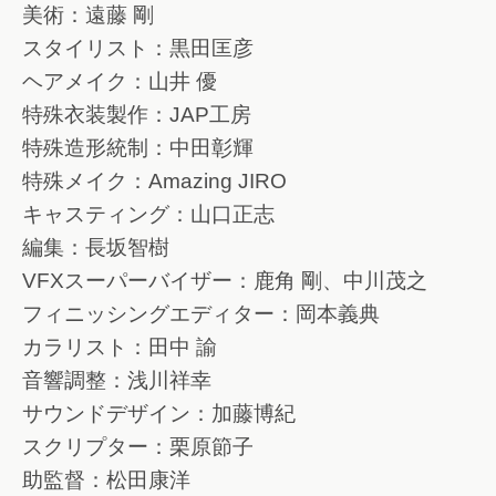
美術：遠藤 剛
スタイリスト：黒田匡彦
ヘアメイク：山井 優
特殊衣装製作：JAP工房
特殊造形統制：中田彰輝
特殊メイク：Amazing JIRO
キャスティング：山口正志
編集：長坂智樹
VFXスーパーバイザー：鹿角 剛、中川茂之
フィニッシングエディター：岡本義典
カラリスト：田中 諭
音響調整：浅川祥幸
サウンドデザイン：加藤博紀
スクリプター：栗原節子
助監督：松田康洋