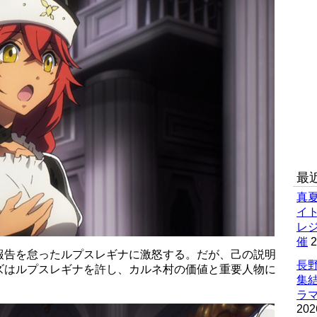
最
真
イ
レ
催
2
報告を怠ったルプスレギナに激怒する。だが、己の説明
長野
ズはルプスレギナを許し、カルネ村の価値と重要人物に
集
ラマ
202