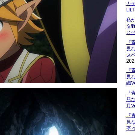
カデ
UL
私
タ
ス
『
見
ス
202
『
見
織V
『
見
月V
『
見
寧々