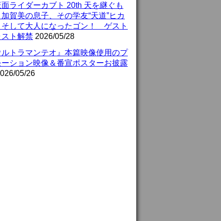
面ライダーカブト 20th 天を継ぐも
』加賀美の息子、その学友“天道”ヒカ
、そして大人になったゴン！ ゲスト
ャスト解禁
2026/05/28
ウルトラマンテオ』本篇映像使用のプ
モーション映像＆番宣ポスターお披露
026/05/26