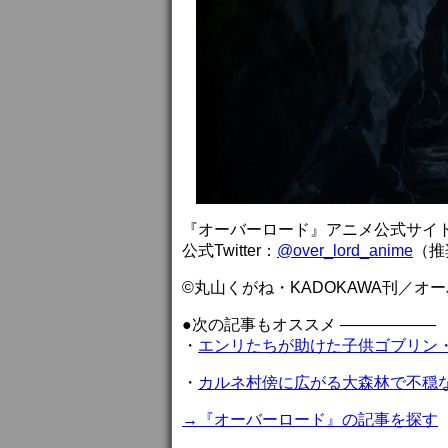
『オーバーロード』アニメ公式サイ
公式Twitter：
@over_lord_anime
（推奨
©丸山くがね・KADOKAWA刊／オ
●次の記事もオススメ ——————
・
エンリたちが助けた子供ゴブリン・
・
カルネ村傍に広がる大森林で不穏な動
→『オーバーロード』の記事を探す