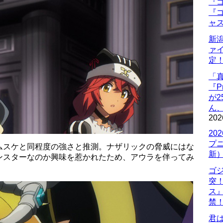
『ゴ
『ゴ
ャ
新
ァ
定
「
『P
が
ん
202
20
プ
ムスケと同程度の強さと推測。ナザリックの脅威にはな
新
ンスターなのか興味を惹かれたため、アウラを伴ってみ
ゴ
突
ス
禁
君