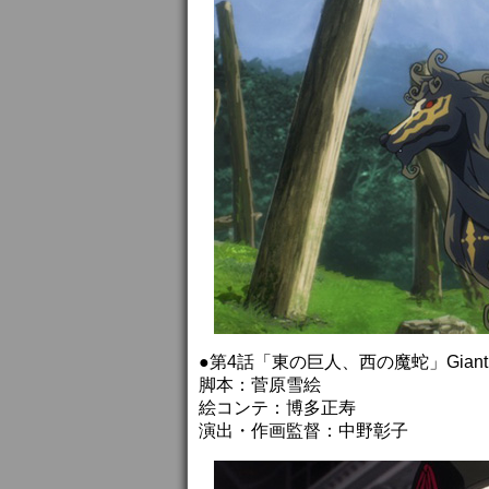
●第4話「東の巨人、西の魔蛇」Giant of the 
脚本：菅原雪絵
絵コンテ：博多正寿
演出・作画監督：中野彰子