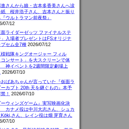
部進さんから娘・吉本多香美さんへ涙
手紙 桜井浩子さん、吉本さんと振り
る『ウルトラマン前夜祭』
6/07/12
仮面ライダーゼッツ ファイナルステ
ジ」入場者プレゼントはFSオリジナ
カプセム全7種
2026/07/12
王様戦隊キングオージャー フィル
・コンサート」を大スクリーンで体
！ 神イベントを2週間限定劇場上
！
2026/07/10
いおばあちゃんが言っていた『仮面ラ
ーカブト 20th 天を継ぐもの』本予
解禁！
2026/07/10
ダーウィンズゲーム』実写映画化決
！ カナメ役は中川大志さん、シュカ
Kōki,さん、レイン役は畑 芽育さん
6/07/10