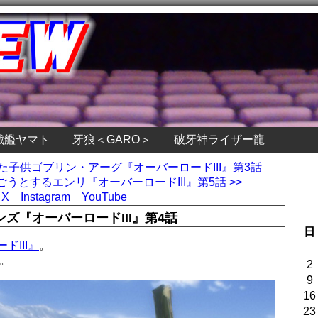
戦艦ヤマト
牙狼＜GARO＞
破牙神ライザー龍
けた子供ゴブリン・アーグ『オーバーロードIII』第3話
うとするエンリ『オーバーロードIII』第5話 >>
X
Instagram
YouTube
ズ『オーバーロードIII』第4話
日
ドIII』
。
。
2
9
16
23