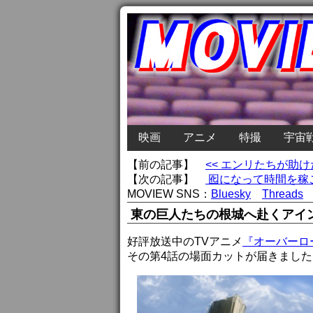
映画
アニメ
特撮
宇宙
【前の記事】
<< エンリたちが助
【次の記事】
囮になって時間を稼ご
MOVIEW SNS：
Bluesky
Threads
東の巨人たちの根城へ赴くアイン
好評放送中のTVアニメ
『オーバーロー
その第4話の場面カットが届きました