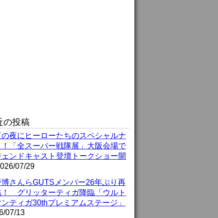
近の投稿
夏の夜にヒーローたちのスペシャルナ
ト！「全スーパー戦隊展」大阪会場で
ジェンドキャスト登壇トークショー開
026/07/29
博さんらGUTSメンバー26年ぶり再
結！ グリッターティガ降臨「ウルト
ンティガ30thプレミアムステージ」
6/07/13