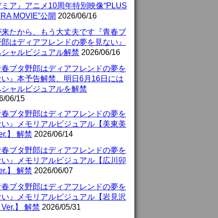
ミア』アニメ10周年特別映像“PLUS
TRA MOVIE”公開
2026/06/16
が来たから、もう大丈夫です『青春ブ
野郎はディアフレンドの夢を見ない』
ペシャルビジュアル解禁
2026/06/16
青春ブタ野郎はディアフレンドの夢を
ない』本予告解禁、明日6月16日には
ペシャルビジュアルを解禁
6/06/15
青春ブタ野郎はディアフレンドの夢を
ない』メモリアルビジュアル【美東美
er.】 解禁
2026/06/14
青春ブタ野郎はディアフレンドの夢を
ない』メモリアルビジュアル【広川卯
er.】 解禁
2026/06/07
青春ブタ野郎はディアフレンドの夢を
ない』メモリアルビジュアル【岩見沢
Ver.】 解禁
2026/05/31