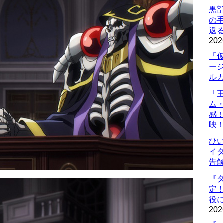
黒
の
返
202
「
ー
ル
「
ム
感
映
ひ
イダ
告
『
定
役に
202