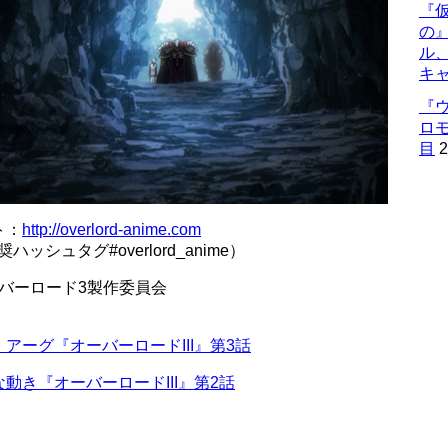
『仮
の
ル
キ
『
ロ
目
2
ト：
http://overlord-anime.com
ハッシュタグ#overlord_anime）
ーバーロード3製作委員会
アーグ『オーバーロードIII』第3話
き『オーバーロードIII』第2話