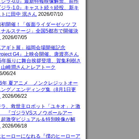
ジラ-0.0』最新特報映像解禁、前作
ジラ-1.0』キャスト続々続投、新キ
ストに田中 泯さん
2026/07/10
潟初開催！「仮面ライダーゼッツ フ
イナルステージ」全国5都市で開催決
！
2026/07/05
真アギト展」福岡会場開催記念
roject G4』上映会開催。唐渡亮さん
25年振りに舞台挨拶登壇、賀集利樹さ
、山崎潤さんとレアトーク
6/06/24
26年 夏アニメ ノンクレジットオー
ニング／エンディング集（8月1日更
）
2026/06/22
ジラ、救世主ロボット「ユキオ」と激
！ 『ゴジラVSスノウボールアー
』超激突ビジュアル＆特別映像が解
！
2026/06/18
はヒーローになれる『僕のヒーローア