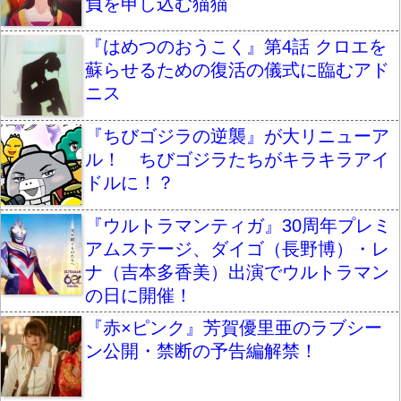
負を申し込む猫猫
『はめつのおうこく』第4話 クロエを
蘇らせるための復活の儀式に臨むアド
ニス
『ちびゴジラの逆襲』が大リニューア
ル！ ちびゴジラたちがキラキラアイ
ドルに！？
『ウルトラマンティガ』30周年プレミ
アムステージ、ダイゴ（長野博）・レ
ナ（吉本多香美）出演でウルトラマン
の日に開催！
『赤×ピンク』芳賀優里亜のラブシー
ン公開・禁断の予告編解禁！