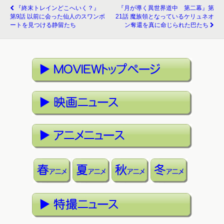
『終末トレインどこへいく？』
『月が導く異世界道中 第二幕』第
第9話 以前に会った仙人のスワンボ
21話 魔族領となっているケリュネオ
ートを見つける静留たち
ン奪還を真に命じられた巴たち