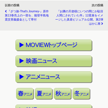
以前の投稿
次の投稿
『ざつ旅-That's Journey-』原作
『お隣の天使様にいつの間にか駄目
第13巻売上の一部を、能登半島地
人間にされていた件』12星座をイメ
震災害義援金として寄付
ージした真昼ビジュアル公開。第2弾
はかに座