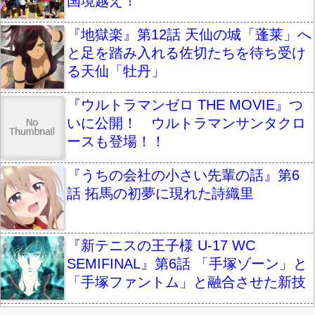
国境越え！
『地獄楽』第12話 天仙の城「蓬莱」へ
と足を踏み入れる佐切たちを待ち受け
る天仙「牡丹」
『ウルトラマンゼロ THE MOVIE』つ
いに公開！ ウルトラマンサンタクロ
ースも登場！！
『うちの会社の小さい先輩の話』第6
話 拓馬の初夢に現れた詩織里
『新テニスの王子様 U-17 WC
SEMIFINAL』第6話 「手塚ゾーン」と
「手塚ファントム」と融合させた新技