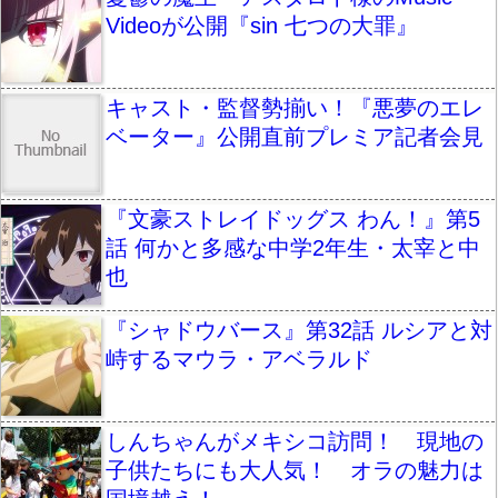
Videoが公開『sin 七つの大罪』
キャスト・監督勢揃い！『悪夢のエレ
ベーター』公開直前プレミア記者会見
『文豪ストレイドッグス わん！』第5
話 何かと多感な中学2年生・太宰と中
也
『シャドウバース』第32話 ルシアと対
峙するマウラ・アベラルド
しんちゃんがメキシコ訪問！ 現地の
子供たちにも大人気！ オラの魅力は