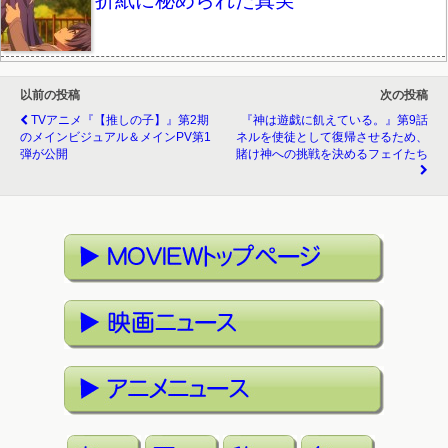
折紙に秘められた真実
以前の投稿
次の投稿
TVアニメ『【推しの子】』第2期
『神は遊戯に飢えている。』第9話
のメインビジュアル＆メインPV第1
ネルを使徒として復帰させるため、
弾が公開
賭け神への挑戦を決めるフェイたち