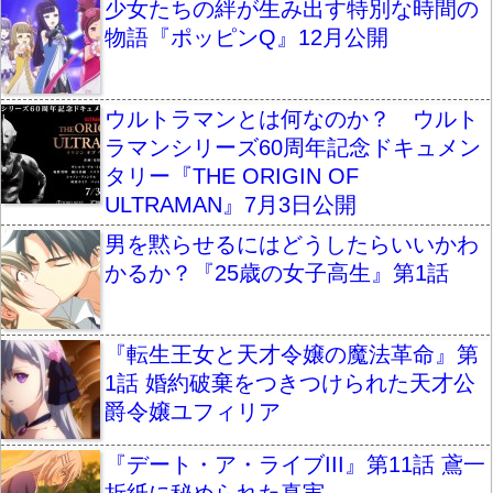
少女たちの絆が生み出す特別な時間の
物語『ポッピンQ』12月公開
ウルトラマンとは何なのか？ ウルト
ラマンシリーズ60周年記念ドキュメン
タリー『THE ORIGIN OF
ULTRAMAN』7月3日公開
男を黙らせるにはどうしたらいいかわ
かるか？『25歳の女子高生』第1話
『転生王女と天才令嬢の魔法革命』第
1話 婚約破棄をつきつけられた天才公
爵令嬢ユフィリア
『デート・ア・ライブIII』第11話 鳶一