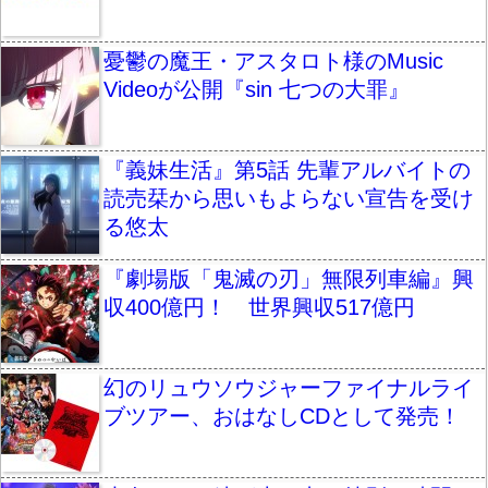
憂鬱の魔王・アスタロト様のMusic
Videoが公開『sin 七つの大罪』
『義妹生活』第5話 先輩アルバイトの
読売栞から思いもよらない宣告を受け
る悠太
『劇場版「鬼滅の刃」無限列車編』興
収400億円！ 世界興収517億円
幻のリュウソウジャーファイナルライ
ブツアー、おはなしCDとして発売！