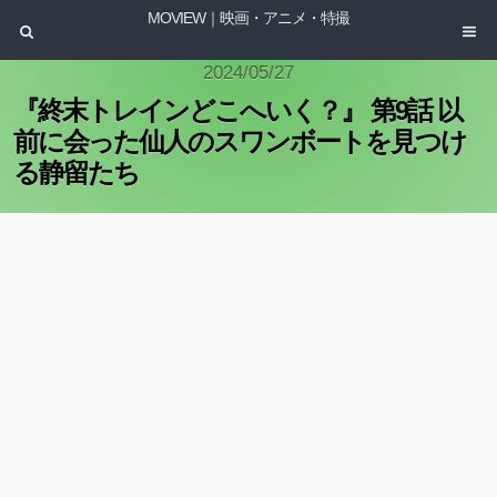
MOVIEW｜映画・アニメ・特撮
2024/05/27
『終末トレインどこへいく？』 第9話 以
前に会った仙人のスワンボートを見つけ
る静留たち