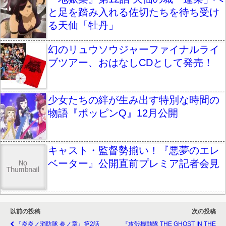
と足を踏み入れる佐切たちを待ち受け
る天仙「牡丹」
幻のリュウソウジャーファイナルライ
ブツアー、おはなしCDとして発売！
少女たちの絆が生み出す特別な時間の
物語『ポッピンQ』12月公開
キャスト・監督勢揃い！『悪夢のエレ
ベーター』公開直前プレミア記者会見
以前の投稿
次の投稿
『炎炎ノ消防隊 参ノ章』第2話
『攻殻機動隊 THE GHOST IN THE