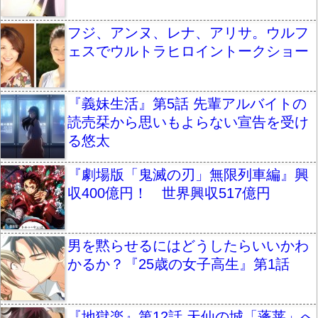
フジ、アンヌ、レナ、アリサ。ウルフ
ェスでウルトラヒロイントークショー
『義妹生活』第5話 先輩アルバイトの
読売栞から思いもよらない宣告を受け
る悠太
『劇場版「鬼滅の刃」無限列車編』興
収400億円！ 世界興収517億円
男を黙らせるにはどうしたらいいかわ
かるか？『25歳の女子高生』第1話
『地獄楽』第12話 天仙の城「蓬莱」へ