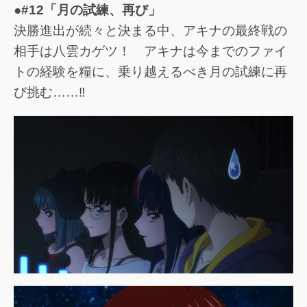
●#12「月の試練、再び」
決勝進出が続々と決まる中、アキナの最終戦の
相手は八雲カゲツ！ アキナは今までのファイ
トの経験を糧に、乗り越えるべき月の試練に再
び挑む……‼