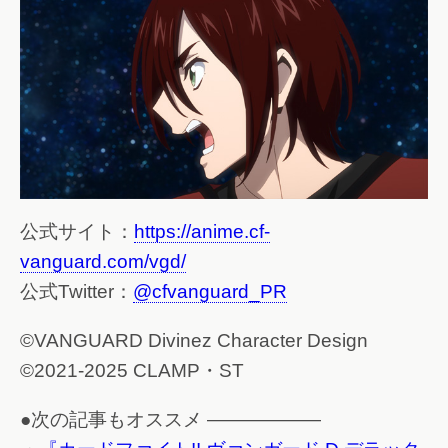
公式サイト：
https://anime.cf-
vanguard.com/vgd/
公式Twitter：
@cfvanguard_PR
©VANGUARD Divinez Character Design
©2021-2025 CLAMP・ST
●次の記事もオススメ ——————