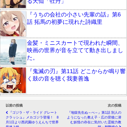
る天仙「牡丹」
『うちの会社の小さい先輩の話』第6
話 拓馬の初夢に現れた詩織里
金髪・ミニスカートで現われた瞬間、
映画の世界が音を立てて動き出しまし
た。
『鬼滅の刃』第11話 どこからか鳴り響
く鼓の音を聴く我妻善逸
以前の投稿
次の投稿
『ゴジラ・ザ・ライド グレート
『地獄先生ぬ～べ～』第1話 別人の
クラッシュ』メカゴジラ登場！ 8
ようになった教え子・広の背後に潜
月1日より西武園ゆうえんちで世界
む妖怪の存在に気付いた霊能力教
最速上映
師・鵺野鳴介