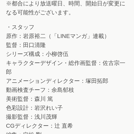
※都合により放送曜日、時間、開始日が変更に
なる可能性がございます。
・スタッフ
原作：岩原裕二（「LINEマンガ」連載）
監督：田口清隆
シリーズ構成：小柳啓伍
キャラクターデザイン・総作画監督：佐古宗一
郎
アニメーションディレクター：塚田拓郎
動画検査チーフ：余島郁枝
美術監督：森川 篤
色彩設計：岩沢れい子
撮影監督：浅川茂輝
CGディレクター：辻 直希