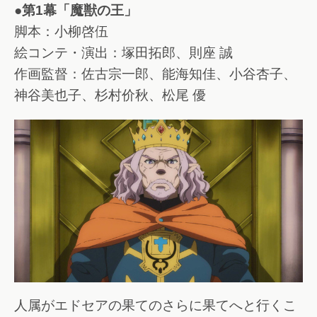
●第1幕「魔獣の王」
脚本：小柳啓伍
絵コンテ・演出：塚田拓郎、則座 誠
作画監督：佐古宗一郎、能海知佳、小谷杏子、
神谷美也子、杉村价秋、松尾 優
人属がエドセアの果てのさらに果てへと行くこ