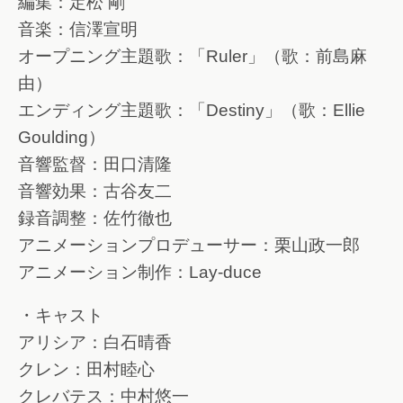
編集：定松 剛
音楽：信澤宣明
オープニング主題歌：「Ruler」（歌：前島麻
由）
エンディング主題歌：「Destiny」（歌：Ellie
Goulding）
音響監督：田口清隆
音響効果：古谷友二
録音調整：佐竹徹也
アニメーションプロデューサー：栗山政一郎
アニメーション制作：Lay-duce
・キャスト
アリシア：白石晴香
クレン：田村睦心
クレバテス：中村悠一