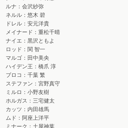
ルナ：会沢紗弥
ネルル：悠木 碧
ドレル：安元洋貴
メイナード：重松千晴
ナイエ：黒沢ともよ
ロッド：関 智一
マルゴ：田中美央
ハイデン王：橋爪 淳
ブロコ：千葉 繁
ステファン：宮野真守
ミルロ：小野友樹
ホルガス：三宅健太
カッツ：内田雄馬
ムド：阿座上洋平
ミナーク：土屋神葉