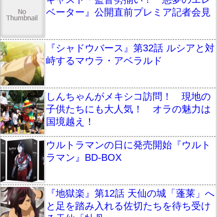
ベーター』公開直前プレミア記者会見
『シャドウバース』第32話 ルシアと対
峙するマウラ・アベラルド
しんちゃんがメキシコ訪問！ 現地の
子供たちにも大人気！ オラの魅力は
国境越え！
ウルトラマンの日に発売開始『ウルト
ラマン』BD-BOX
『地獄楽』第12話 天仙の城「蓬莱」へ
と足を踏み入れる佐切たちを待ち受け