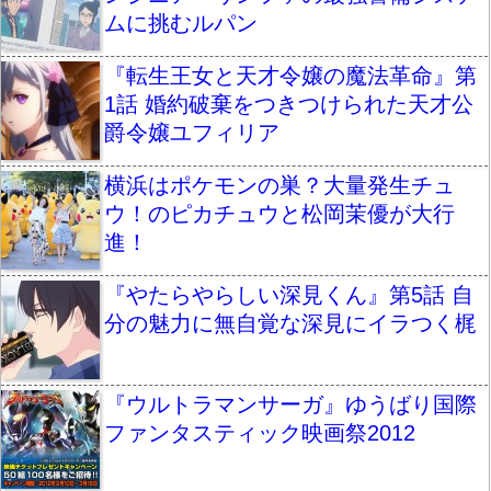
ムに挑むルパン
『転生王女と天才令嬢の魔法革命』第
1話 婚約破棄をつきつけられた天才公
爵令嬢ユフィリア
横浜はポケモンの巣？大量発生チュ
ウ！のピカチュウと松岡茉優が大行
進！
『やたらやらしい深見くん』第5話 自
分の魅力に無自覚な深見にイラつく梶
『ウルトラマンサーガ』ゆうばり国際
ファンタスティック映画祭2012