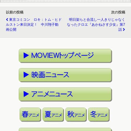
以前の投稿
次の投稿
東京コミコン ロキ：トム・ヒド
明日架らと合流し一人きりじゃなく
ルストン来日決定！ 中川翔子動
なったクロエ『あかねさす少女』第7
画公開
話