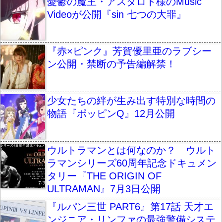
憂鬱の魔王・アスタロト様のMusic
Videoが公開『sin 七つの大罪』
『赤×ピンク』芳賀優里亜のラブシー
ン公開・禁断の予告編解禁！
少女たちの絆が生み出す特別な時間の
物語『ポッピンQ』12月公開
ウルトラマンとは何なのか？ ウルト
ラマンシリーズ60周年記念ドキュメン
タリー『THE ORIGIN OF
ULTRAMAN』7月3日公開
『ルパン三世 PART6』第17話 天才エ
ンジニア・リンファの最強警備システ