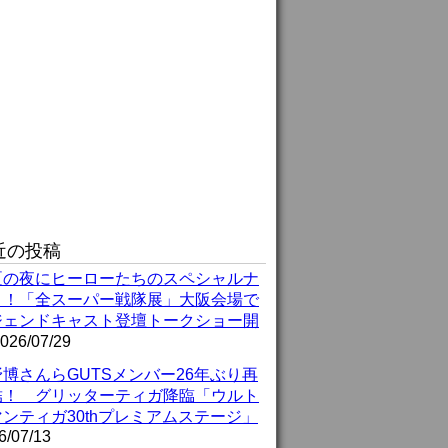
近の投稿
夏の夜にヒーローたちのスペシャルナ
ト！「全スーパー戦隊展」大阪会場で
ジェンドキャスト登壇トークショー開
026/07/29
博さんらGUTSメンバー26年ぶり再
結！ グリッターティガ降臨「ウルト
ンティガ30thプレミアムステージ」
6/07/13