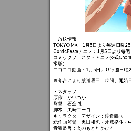
・放送情報
TOKYO MX：1月5日より毎週日曜2
ComicFestaアニメ：1月5日より
コミックフェスタ・アニメ公式Channe
常版）
ニコニコ動画：1月5日より毎週日曜2
※都合により放送曜日、時間、開始
・スタッフ
原作：かいづか
監督：石倉 礼
脚本：黒崎エーヨ
キャラクターデザイン：渡邊義弘
総作画監督：黒田和也・牙威格斗・中
音響監督：えのもとたかひろ