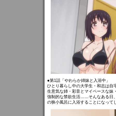
●第1話「やわらか姉妹と入浴中」
ひとり暮らし中の大学生・和志は自
生意気な姉・彩音とマイペースな妹
強制的な禁欲生活……そんなある日
の狭小風呂に入浴することになって