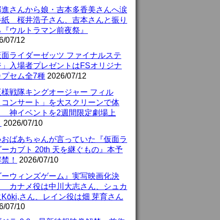
部進さんから娘・吉本多香美さんへ涙
手紙 桜井浩子さん、吉本さんと振り
る『ウルトラマン前夜祭』
6/07/12
仮面ライダーゼッツ ファイナルステ
ジ」入場者プレゼントはFSオリジナ
カプセム全7種
2026/07/12
王様戦隊キングオージャー フィル
・コンサート」を大スクリーンで体
！ 神イベントを2週間限定劇場上
！
2026/07/10
いおばあちゃんが言っていた『仮面ラ
ーカブト 20th 天を継ぐもの』本予
解禁！
2026/07/10
ダーウィンズゲーム』実写映画化決
！ カナメ役は中川大志さん、シュカ
Kōki,さん、レイン役は畑 芽育さん
6/07/10