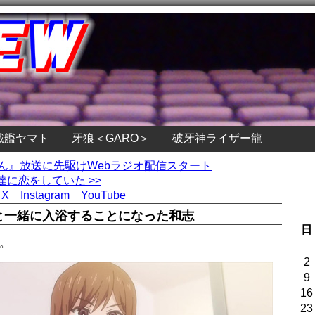
戦艦ヤマト
牙狼＜GARO＞
破牙神ライザー龍
くん』放送に先駆けWebラジオ配信スタート
に恋をしていた >>
X
Instagram
YouTube
と一緒に入浴することになった和志
日
。
2
9
16
23