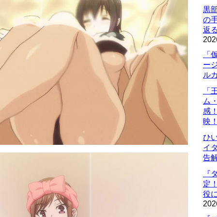
黒
の
返
202
「
ー
ル
「
ム
感
映
ひ
イダ
告
『
定
役に
202