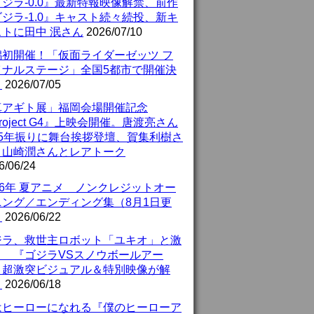
ジラ-0.0』最新特報映像解禁、前作
ジラ-1.0』キャスト続々続投、新キ
ストに田中 泯さん
2026/07/10
潟初開催！「仮面ライダーゼッツ フ
イナルステージ」全国5都市で開催決
！
2026/07/05
真アギト展」福岡会場開催記念
roject G4』上映会開催。唐渡亮さん
25年振りに舞台挨拶登壇、賀集利樹さ
、山崎潤さんとレアトーク
6/06/24
26年 夏アニメ ノンクレジットオー
ニング／エンディング集（8月1日更
）
2026/06/22
ジラ、救世主ロボット「ユキオ」と激
！ 『ゴジラVSスノウボールアー
』超激突ビジュアル＆特別映像が解
！
2026/06/18
はヒーローになれる『僕のヒーローア