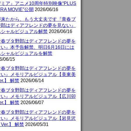
ミア』アニメ10周年特別映像“PLUS
TRA MOVIE”公開
2026/06/16
が来たから、もう大丈夫です『青春ブ
野郎はディアフレンドの夢を見ない』
ペシャルビジュアル解禁
2026/06/16
青春ブタ野郎はディアフレンドの夢を
ない』本予告解禁、明日6月16日には
ペシャルビジュアルを解禁
6/06/15
青春ブタ野郎はディアフレンドの夢を
ない』メモリアルビジュアル【美東美
er.】 解禁
2026/06/14
青春ブタ野郎はディアフレンドの夢を
ない』メモリアルビジュアル【広川卯
er.】 解禁
2026/06/07
青春ブタ野郎はディアフレンドの夢を
ない』メモリアルビジュアル【岩見沢
Ver.】 解禁
2026/05/31