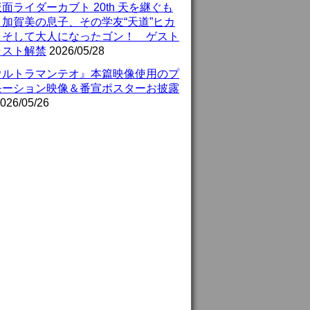
面ライダーカブト 20th 天を継ぐも
』加賀美の息子、その学友“天道”ヒカ
、そして大人になったゴン！ ゲスト
ャスト解禁
2026/05/28
ウルトラマンテオ』本篇映像使用のプ
モーション映像＆番宣ポスターお披露
026/05/26