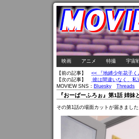
映画
アニメ
特撮
宇宙
【前の記事】
<< 『地縛少年花子
【次の記事】
彼は間違いなく、私達
MOVIEW SNS：
Bluesky
Threads
『おーばーふろぉ』第1話 姉妹
その第1話の場面カットが届きました