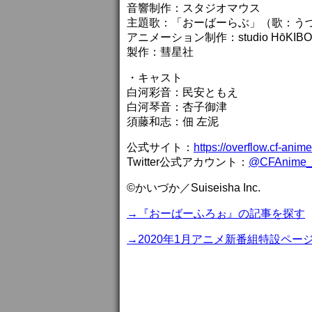
音響制作：スタジオマウス
主題歌：「おーばーらぶ」（歌：う
アニメーション制作：studio HōKIBO
製作：彗星社
・キャスト
白河彩音：民安ともえ
白河琴音：杏子御津
須藤和志：佃 左泥
公式サイト：
https://overflow.cf-anim
Twitter公式アカウント：
@CFAnime
©かいづか／Suiseisha Inc.
→『おーばーふろぉ』の記事を探す
→2020年1月アニメ新番組特設ペー