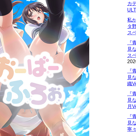
カデ
UL
私
タ
ス
『
見
ス
202
『
見
織V
『
見
月V
『
見
寧々