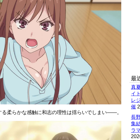
最
真
イ
レ
催
2
する柔らかな感触に和志の理性は揺らいでしまい――。
長野
集
ラマ
202