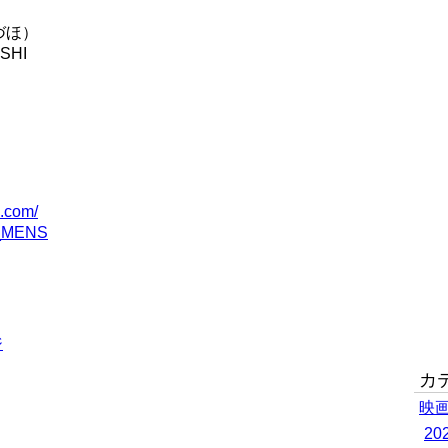
づほ）
SHI
e.com/
_MENS
ジ
カ
映
2