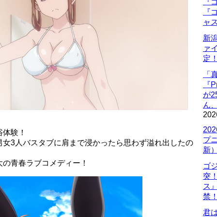
『ゴ
『ゴ
ャ
新
ァ
定
「
『P
が
ん
202
20
浴体験！
プ
男女3人バスタブに肩まで浸かったら思わず溢れ出したの
新
大の青春ラブコメディー！
ゴ
突
ス
禁
君