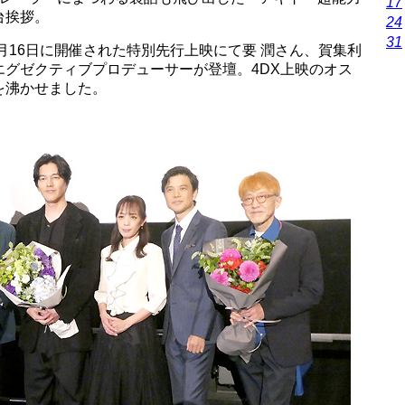
17
台挨拶。
24
31
5月16日に開催された特別先行上映にて要 潤さん、賀集利
グゼクティブプロデューサーが登壇。4DX上映のオス
を沸かせました。