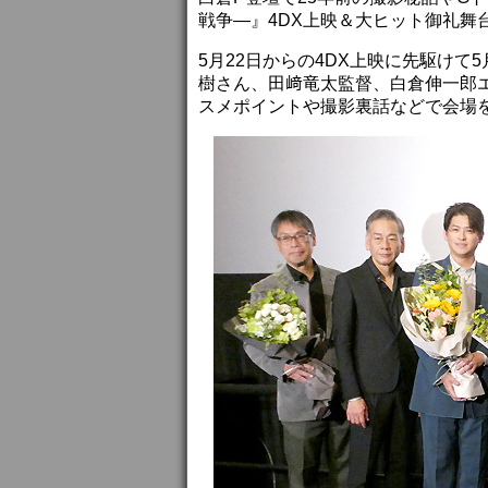
戦争―』4DX上映＆大ヒット御礼舞
5月22日からの4DX上映に先駆けて
樹さん、田﨑竜太監督、白倉伸一郎エ
スメポイントや撮影裏話などで会場