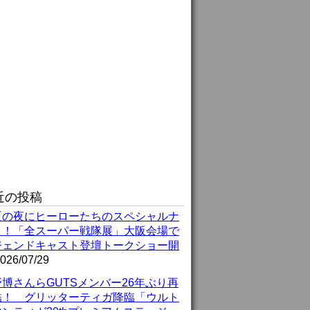
近の投稿
夏の夜にヒーローたちのスペシャルナ
ト！「全スーパー戦隊展」大阪会場で
ジェンドキャスト登壇トークショー開
026/07/29
博さんらGUTSメンバー26年ぶり再
結！ グリッターティガ降臨「ウルト