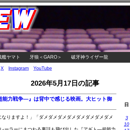
戦艦ヤマト
牙狼＜GARO＞
破牙神ライザー龍
X
Instagram
YouTube
2026年5月17日の記事
―超能力戦争―』は背中で感じる映画。大ヒット御
日
になりますよ！」「ダメダメダメダメダメダメダメダメ
3
10
トレーラーにまつわる裏話も飛び出した『アギト―超能力