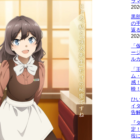
ラマ
202
黒
の
返
202
「
ー
ル
「
ム
感
映
ひ
イダ
告
『
定
役に