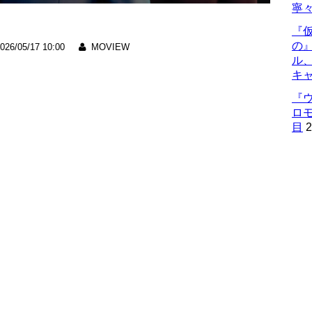
寧々
『仮
の
026/05/17 10:00
MOVIEW
ル
キ
『
ロ
目
2