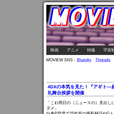
映画
アニメ
特撮
宇宙
MOVIEW SNS：
Bluesky
Threads
4DXの本気を見た！『アギト
礼舞台挨拶を開催
「これ明日の（ニュースの）見出し
ダメ」
白倉P登壇で25年前の撮影秘話やG