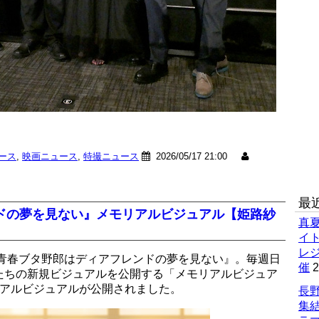
ュース
,
映画ニュース
,
特撮ニュース
2026/05/17 21:00
最
ドの夢を見ない』メモリアルビジュアル【姫路紗
真
イ
レ
『青春ブタ野郎はディアフレンドの夢を見ない』。毎週日
催
2
たちの新規ビジュアルを公開する「メモリアルビジュア
リアルビジュアルが公開されました。
長野
集