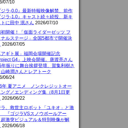
6/07/10
ジラ-0.0』最新特報映像解禁、前作
ジラ-1.0』キャスト続々続投、新キ
ストに田中 泯さん
2026/07/10
潟初開催！「仮面ライダーゼッツ フ
イナルステージ」全国5都市で開催決
！
2026/07/05
真アギト展」福岡会場開催記念
roject G4』上映会開催。唐渡亮さん
25年振りに舞台挨拶登壇、賀集利樹さ
、山崎潤さんとレアトーク
6/06/24
26年 夏アニメ ノンクレジットオー
ニング／エンディング集（8月1日更
）
2026/06/22
ジラ、救世主ロボット「ユキオ」と激
！ 『ゴジラVSスノウボールアー
』超激突ビジュアル＆特別映像が解
！
2026/06/18