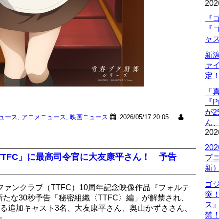
202
『ゴ
『ゴ
ャ
新
ァ
定
「
『P
が
ニュース
,
アニメニュース
,
映画ニュース
2026/05/17 20:05
ん
202
20
TFC」に最高司令官に大友康平さん！ 予告
プ
新
ゴ
ファンクラブ（TTFC）10周年記念映像作品『フォルテ
突
たな30秒予告「秘密組織〈TTFC〉編」が解禁され、
ス
わる追加キャスト3名、大友康平さん、奥山かずささん、
禁
た。