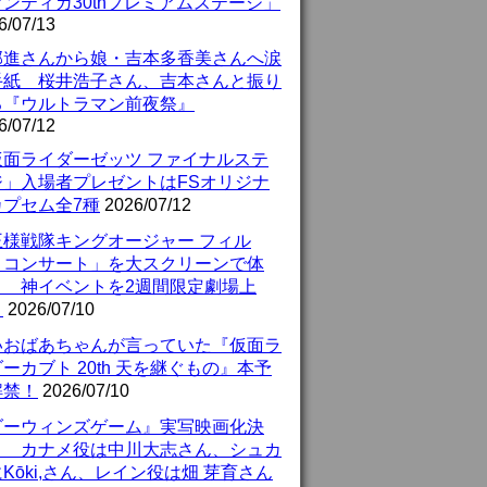
ンティガ30thプレミアムステージ」
6/07/13
部進さんから娘・吉本多香美さんへ涙
手紙 桜井浩子さん、吉本さんと振り
る『ウルトラマン前夜祭』
6/07/12
仮面ライダーゼッツ ファイナルステ
ジ」入場者プレゼントはFSオリジナ
カプセム全7種
2026/07/12
王様戦隊キングオージャー フィル
・コンサート」を大スクリーンで体
！ 神イベントを2週間限定劇場上
！
2026/07/10
いおばあちゃんが言っていた『仮面ラ
ーカブト 20th 天を継ぐもの』本予
解禁！
2026/07/10
ダーウィンズゲーム』実写映画化決
！ カナメ役は中川大志さん、シュカ
Kōki,さん、レイン役は畑 芽育さん