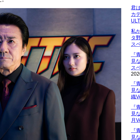
君
カデ
UL
私
タ
ス
『
見
ス
202
『
見
織V
『
見
月V
『
見