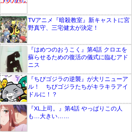
TVアニメ『暗殺教室』新キャストに宮
野真守、三宅健太が決定！
『はめつのおうこく』第4話 クロエを
蘇らせるための復活の儀式に臨むアド
ニス
『ちびゴジラの逆襲』が大リニューア
ル！ ちびゴジラたちがキラキラアイ
ドルに！？
『XL上司。』第4話 やっぱりこの人
も…大きい……