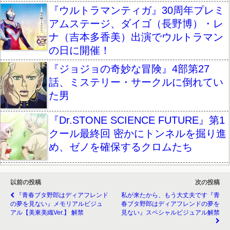
『ウルトラマンティガ』30周年プレミ
アムステージ、ダイゴ（長野博）・レ
ナ（吉本多香美）出演でウルトラマン
の日に開催！
『ジョジョの奇妙な冒険』4部第27
話、ミステリー・サークルに倒れてい
た男
『Dr.STONE SCIENCE FUTURE』第1
クール最終回 密かにトンネルを掘り進
め、ゼノを確保するクロムたち
以前の投稿
次の投稿
『青春ブタ野郎はディアフレンド
私が来たから、もう大丈夫です『青
の夢を見ない』メモリアルビジュ
春ブタ野郎はディアフレンドの夢を
アル【美東美織Ver.】 解禁
見ない』スペシャルビジュアル解禁