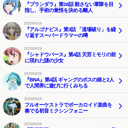
『プランダラ』第16話 殺さない軍隊を目
指し、手術の覚悟を決める離人
2020/04/29
『アルゴナビス』第3話 「道場破り」を繰
り返すスーパードラマーの噂
2020/04/29
『シャドウバース』第4話 天宮ミモリの前
に現れた謎の少女
2020/04/29
『BNA』第4話 ギャングのボスの娘と2人
で人間界に遊びに行くみちる
2020/04/29
フルオーケストラでボーカロイド楽曲を
奏でる初音ミクシンフォニー
2020/04/29