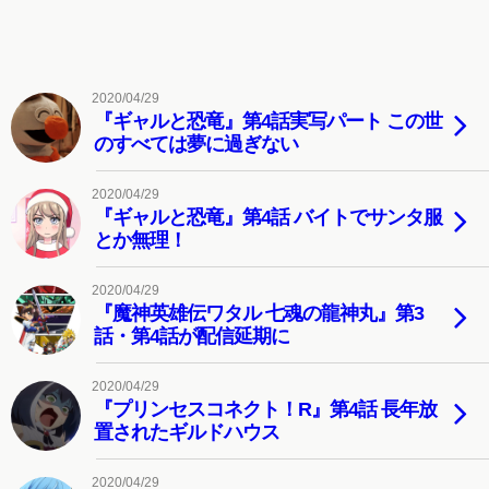
2020/04/29
『ギャルと恐竜』第4話実写パート この世
のすべては夢に過ぎない
2020/04/29
『ギャルと恐竜』第4話 バイトでサンタ服
とか無理！
2020/04/29
『魔神英雄伝ワタル 七魂の龍神丸』第3
話・第4話が配信延期に
2020/04/29
『プリンセスコネクト！R』第4話 長年放
置されたギルドハウス
2020/04/29