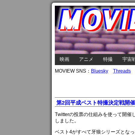
映画
アニメ
特撮
宇宙
MOVIEW SNS：
Bluesky
Threads
第2回平成ベスト特撮決定戦開
Twitterの投票の仕組みを使って
しました。
ベスト4がすべて牙狼シリーズとな