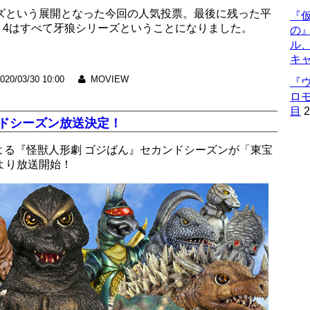
ーズという展開となった今回の人気投票。最後に残った平
『仮
スト4はすべて牙狼シリーズということになりました。
の
ル
キ
020/03/30 10:00
MOVIEW
『
ロ
目
2
ンドシーズン放送決定！
よる『怪獣人形劇 ゴジばん』セカンドシーズンが「東宝
より放送開始！