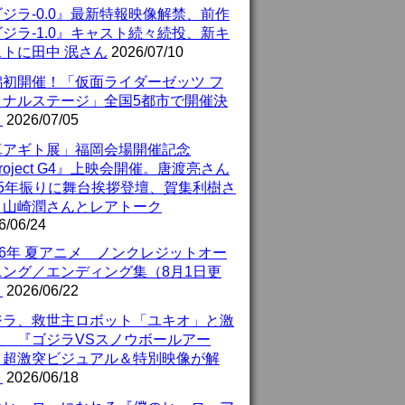
ジラ-0.0』最新特報映像解禁、前作
ジラ-1.0』キャスト続々続投、新キ
ストに田中 泯さん
2026/07/10
潟初開催！「仮面ライダーゼッツ フ
イナルステージ」全国5都市で開催決
！
2026/07/05
真アギト展」福岡会場開催記念
roject G4』上映会開催。唐渡亮さん
25年振りに舞台挨拶登壇、賀集利樹さ
、山崎潤さんとレアトーク
6/06/24
26年 夏アニメ ノンクレジットオー
ニング／エンディング集（8月1日更
）
2026/06/22
ジラ、救世主ロボット「ユキオ」と激
！ 『ゴジラVSスノウボールアー
』超激突ビジュアル＆特別映像が解
！
2026/06/18