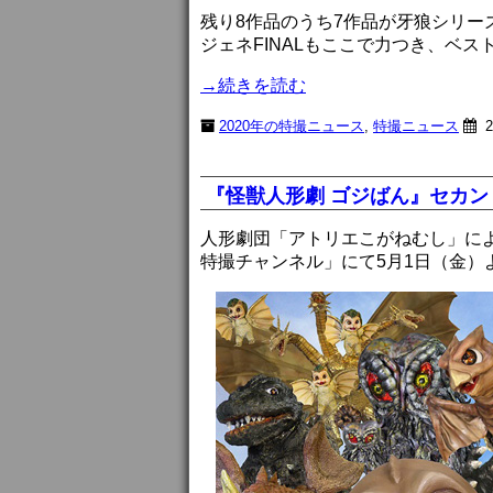
残り8作品のうち7作品が牙狼シリ
ジェネFINALもここで力つき、ベ
→続きを読む
2020年の特撮ニュース
,
特撮ニュース
2
『怪獣人形劇 ゴジばん』セカ
人形劇団「アトリエこがねむし」に
特撮チャンネル」にて5月1日（金）