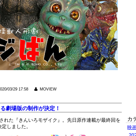
020/03/29 17:58
MOVIEW
なる劇場版の制作が決定！
カ
作された『きんいろモザイク』。先日原作連載が最終回を
決定しました。
映
2