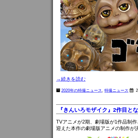
→続きを読む
2020年の特撮ニュース
,
特撮ニュース
2
『きんいろモザイク』2作目と
TVアニメが2期、劇場版が1作品制
迎えた本作の劇場版アニメの制作が