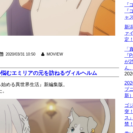
『ゴ
『ゴ
ャ
新
ァ
定
「
2020/03/31 10:50
MOVIEW
『P
が
ん
思い悩むエミリアの元を訪ねるヴィルヘルム
202
20
から始める異世界生活』新編集版。
プ
た。
新
ゴ
突
ス
禁