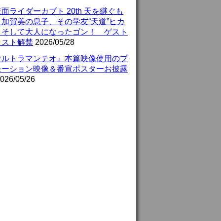
面ライダーカブト 20th 天を継ぐも
』加賀美の息子、その学友“天道”ヒカ
、そして大人になったゴン！ ゲスト
ャスト解禁
2026/05/28
ウルトラマンテオ』本篇映像使用のプ
モーション映像＆番宣ポスターお披露
026/05/26