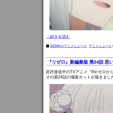
→続きを読む
2020年のアニメニュース
,
アニメニュース
『リゼロ』新編集版 第24話 
好評放送中のTVアニメ『Re:ゼロ
その第24話の場面カットが届きまし