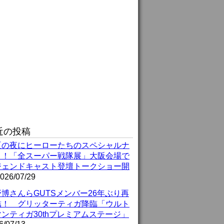
近の投稿
夏の夜にヒーローたちのスペシャルナ
ト！「全スーパー戦隊展」大阪会場で
ジェンドキャスト登壇トークショー開
026/07/29
博さんらGUTSメンバー26年ぶり再
結！ グリッターティガ降臨「ウルト
ンティガ30thプレミアムステージ」