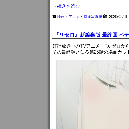
→続きを読む
映画・アニメ・特撮写真館
2020/03/31 
『リゼロ』新編集版 最終回 ペ
好評放送中のTVアニメ『Re:ゼロ
その最終話となる第25話の場面カッ