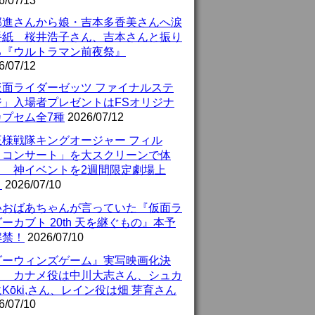
6/07/13
部進さんから娘・吉本多香美さんへ涙
手紙 桜井浩子さん、吉本さんと振り
る『ウルトラマン前夜祭』
6/07/12
仮面ライダーゼッツ ファイナルステ
ジ」入場者プレゼントはFSオリジナ
カプセム全7種
2026/07/12
王様戦隊キングオージャー フィル
・コンサート」を大スクリーンで体
！ 神イベントを2週間限定劇場上
！
2026/07/10
いおばあちゃんが言っていた『仮面ラ
ーカブト 20th 天を継ぐもの』本予
解禁！
2026/07/10
ダーウィンズゲーム』実写映画化決
！ カナメ役は中川大志さん、シュカ
Kōki,さん、レイン役は畑 芽育さん
6/07/10