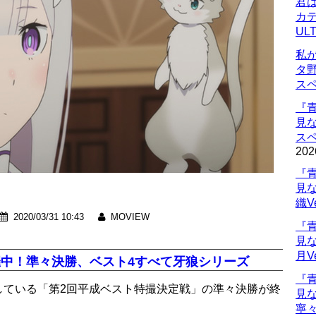
君
カデ
UL
私
タ
ス
『
見
ス
202
『
見
織V
2020/03/31 10:43
MOVIEW
『
見
月V
催中！準々決勝、ベスト4すべて牙狼シリーズ
『
開催している「第2回平成ベスト特撮決定戦」の準々決勝が終
見
寧々