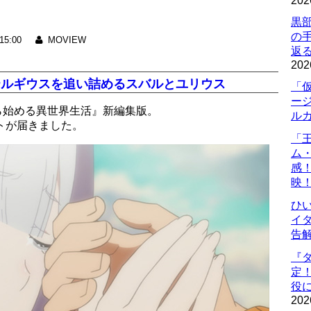
202
黒
の
15:00
MOVIEW
返
202
テルギウスを追い詰めるスバルとユリウス
「
ー
から始める異世界生活』新編集版。
ル
トが届きました。
「
ム
感
映
ひ
イダ
告
『
定
役に
202