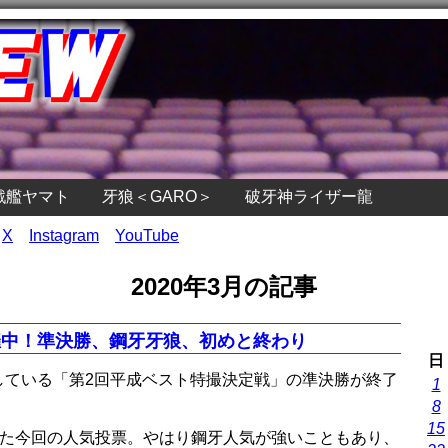
戦艦ヤマト
牙狼＜GARO＞
破牙神ライザー龍
X
Instagram
YouTube
2020年3月の記事
催中！準決勝、鋼牙牙狼、初めと終わり
日
開催している「第2回平成ベスト特撮決定戦」の準決勝が終了
1
8
15
った今回の人気投票。やはり鋼牙人気が強いこともあり、