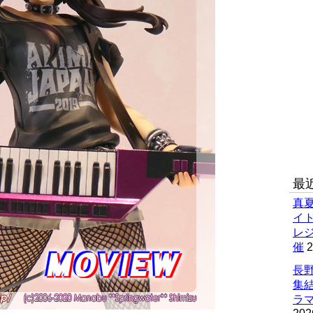
最
真
イ
レ
催
2
長野
集
ラマ