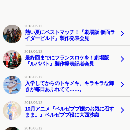
2018/06/12
熱い夏にベストマッチ！『劇場版 仮面ラ
イダービルド』製作発表会見
2018/06/12
最終回までにフランスロケを！劇場版
『ルパパト』製作発表記者会見
2018/06/12
入学してからのトキメキ、キラキラな輝
きが毎日あふれてて……。
2018/06/12
10月アニメ『ベルゼブブ嬢のお気に召す
まま。』ベルゼブブ役に大西沙織
2018/06/12