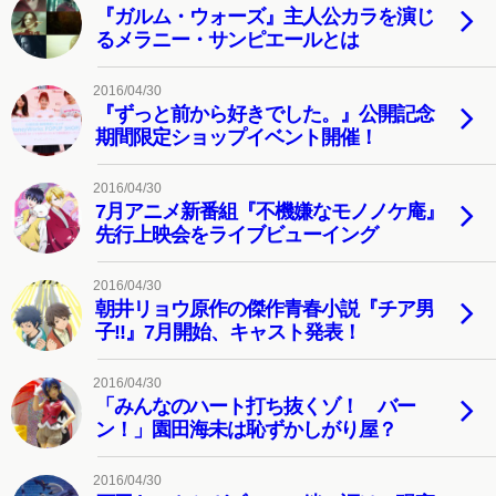
『ガルム・ウォーズ』主人公カラを演じ
るメラニー・サンピエールとは
2016/04/30
『ずっと前から好きでした。』公開記念
期間限定ショップイベント開催！
2016/04/30
7月アニメ新番組『不機嫌なモノノケ庵』
先行上映会をライブビューイング
2016/04/30
朝井リョウ原作の傑作青春小説『チア男
子!!』7月開始、キャスト発表！
2016/04/30
「みんなのハート打ち抜くゾ！ バー
ン！」園田海未は恥ずかしがり屋？
2016/04/30