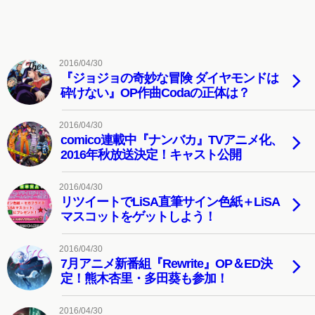
2016/04/30
『ジョジョの奇妙な冒険 ダイヤモンドは
砕けない』OP作曲Codaの正体は？
2016/04/30
comico連載中『ナンバカ』TVアニメ化、
2016年秋放送決定！キャスト公開
2016/04/30
リツイートでLiSA直筆サイン色紙＋LiSA
マスコットをゲットしよう！
2016/04/30
7月アニメ新番組『Rewrite』OP＆ED決
定！熊木杏里・多田葵も参加！
2016/04/30