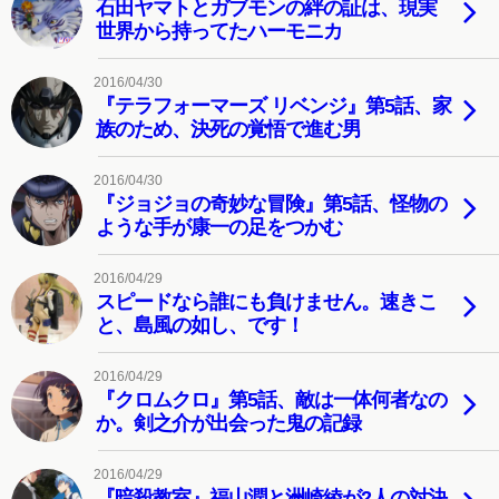
石田ヤマトとガブモンの絆の証は、現実
世界から持ってたハーモニカ
2016/04/30
『テラフォーマーズ リベンジ』第5話、家
族のため、決死の覚悟で進む男
2016/04/30
『ジョジョの奇妙な冒険』第5話、怪物の
ような手が康一の足をつかむ
2016/04/29
スピードなら誰にも負けません。速きこ
と、島風の如し、です！
2016/04/29
『クロムクロ』第5話、敵は一体何者なの
か。剣之介が出会った鬼の記録
2016/04/29
『暗殺教室』福山潤と洲崎綾が2人の対決