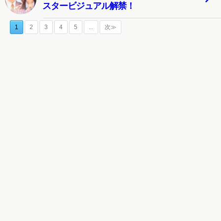
スタービジュアル解禁！
1
2
3
4
5
...
次≫