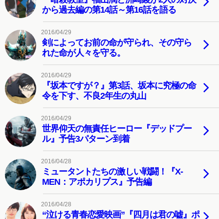
から過去編の第14話～第16話を語る
2016/04/29
剣によってお前の命が守られ、その守ら
れた命が人々を守る。
2016/04/29
『坂本ですが？』第3話、坂本に究極の命
令を下す、不良2年生の丸山
2016/04/29
世界仰天の無責任ヒーロー『デッドプー
ル』予告3パターン到着
2016/04/28
ミュータントたちの激しい戦闘！『X-
MEN：アポカリプス』予告編
2016/04/28
“泣ける青春恋愛映画”『四月は君の嘘』ポ