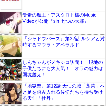
憂鬱の魔王・アスタロト様のMusic
Videoが公開『sin 七つの大罪』
『シャドウバース』第32話 ルシアと対
峙するマウラ・アベラルド
しんちゃんがメキシコ訪問！ 現地の
子供たちにも大人気！ オラの魅力は
国境越え！
『地獄楽』第12話 天仙の城「蓬莱」へ
と足を踏み入れる佐切たちを待ち受け
る天仙「牡丹」