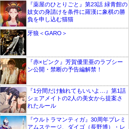
『薬屋のひとりごと』第23話 緑青館の
妓女の身請けを条件に羅漢に象棋の勝
負を申し込む猫猫
牙狼＜GARO＞
『赤×ピンク』芳賀優里亜のラブシー
ン公開・禁断の予告編解禁！
『1分間だけ触れてもいいよ…』第1話
シェアメイトの2人の美女から提案さ
れたルール
『ウルトラマンティガ』30周年プレミ
アムステージ、ダイゴ（長野博）・レ