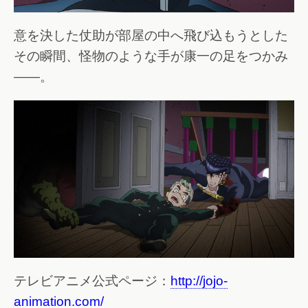
意を決した仗助が部屋の中へ飛び込もうとした
その瞬間、怪物のような手が康一の足をつかみ
――。
テレビアニメ公式ページ：
http://jojo-
animation.com/