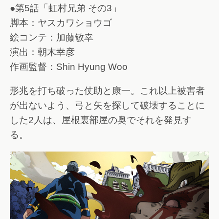
●第5話「虹村兄弟 その3」
脚本：ヤスカワショウゴ
絵コンテ：加藤敏幸
演出：朝木幸彦
作画監督：Shin Hyung Woo
形兆を打ち破った仗助と康一。これ以上被害者
が出ないよう、弓と矢を探して破壊することに
した2人は、屋根裏部屋の奥でそれを発見す
る。