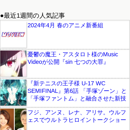
●最近1週間の人気記事
2024年4月 春のアニメ新番組
憂鬱の魔王・アスタロト様のMusic
Videoが公開『sin 七つの大罪』
『新テニスの王子様 U-17 WC
SEMIFINAL』第6話 「手塚ゾーン」と
「手塚ファントム」と融合させた新技
フジ、アンヌ、レナ、アリサ。ウルフ
ェスでウルトラヒロイントークショー