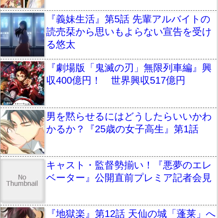
『義妹生活』第5話 先輩アルバイトの
読売栞から思いもよらない宣告を受け
る悠太
『劇場版「鬼滅の刃」無限列車編』興
収400億円！ 世界興収517億円
男を黙らせるにはどうしたらいいかわ
かるか？『25歳の女子高生』第1話
キャスト・監督勢揃い！『悪夢のエレ
ベーター』公開直前プレミア記者会見
『地獄楽』第12話 天仙の城「蓬莱」へ