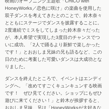
映画のオープニング主題歌「CHiCO with
HoneyWorks／恋色に咲け」の楽曲を使用した
双子ダンスを考えてきたとのことで、鈴木奈々
とともにステージでダンスを披露することに。
2度連続でミスをしてしまった鈴木奈々だった
が、本人希望で実現した3度目のチャンスでつ
いに成功。「2人で踊るより新鮮で楽しかった
です！」とおおしま兄妹の兄も語るなど、この
日のために考案した可愛いダンスは大成功とな
りました。
ダンスを終えたところで、イベントはエンディ
ングへ。「改めてすごくキュンキュンする映画
です！ ぜひ見てください。ショップにもぜひ
遊びに来てください！」と鈴木が挨拶すると、
おおしま兄妹、兄は「HoneyWorksが大好きな