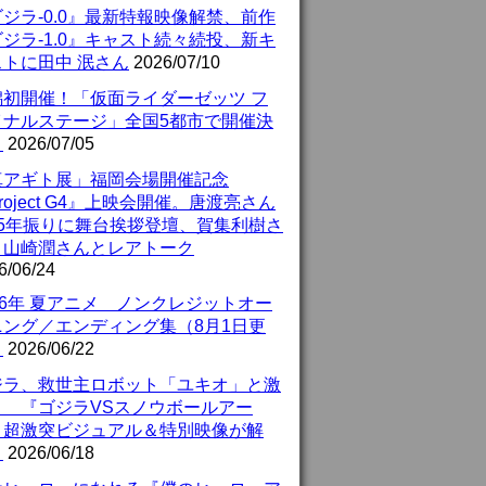
ジラ-0.0』最新特報映像解禁、前作
ジラ-1.0』キャスト続々続投、新キ
ストに田中 泯さん
2026/07/10
潟初開催！「仮面ライダーゼッツ フ
イナルステージ」全国5都市で開催決
！
2026/07/05
真アギト展」福岡会場開催記念
roject G4』上映会開催。唐渡亮さん
25年振りに舞台挨拶登壇、賀集利樹さ
、山崎潤さんとレアトーク
6/06/24
26年 夏アニメ ノンクレジットオー
ニング／エンディング集（8月1日更
）
2026/06/22
ジラ、救世主ロボット「ユキオ」と激
！ 『ゴジラVSスノウボールアー
』超激突ビジュアル＆特別映像が解
！
2026/06/18