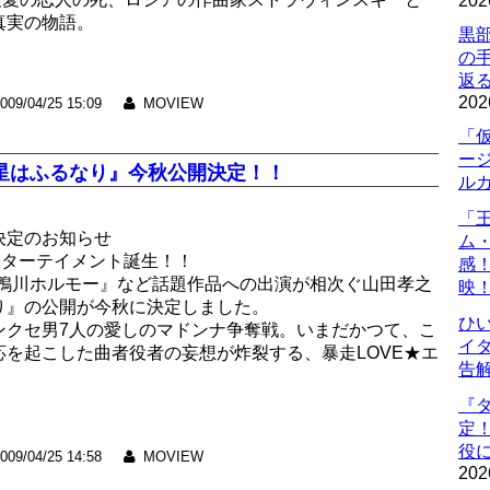
202
真実の物語。
黒
の
返
202
009/04/25 15:09
MOVIEW
「
ー
星はふるなり』今秋公開決定！！
ル
「
決定のお知らせ
ム
ンターテイメント誕生！！
感
、『鴨川ホルモー』など話題作品への出演が相次ぐ山田孝之
映
り』の公開が今秋に決定しました。
ひ
ンクセ男7人の愛しのマドンナ争奪戦。いまだかつて、こ
イダ
を起こした曲者役者の妄想が炸裂する、暴走LOVE★エ
告
『
定
役に
009/04/25 14:58
MOVIEW
202