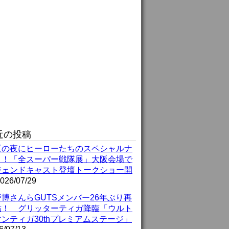
近の投稿
夏の夜にヒーローたちのスペシャルナ
ト！「全スーパー戦隊展」大阪会場で
ジェンドキャスト登壇トークショー開
026/07/29
博さんらGUTSメンバー26年ぶり再
結！ グリッターティガ降臨「ウルト
ンティガ30thプレミアムステージ」