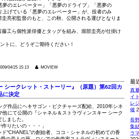
「悪夢のエレベーター」「悪夢のドライブ」「悪夢の
売り上げている「悪夢のエレベーター」が、役者のみ
部圭亮初監督のもと、この秋、公開される運びとなりま
斎藤工ら個性派俳優とタッグを組み、堀部圭亮が仕掛け
メントに、どうぞご期待ください！
009/04/25 15:13
MOVIEW
最
 シークレット・ストーリー』（原題）第62回カ
真
品に決定
イ
レ
ング作品にヘキサゴン・ピクチャーズ配給、2010年シネ
催
2
シネマ他にて公開の『シャネル＆ストラヴィンスキー シーク
定しました。
長野
が作りたいの・・・」
集
ド“CHANEL”の創始者、ココ・シャネルの初めての香
ラマ
た、最愛の恋人の死、ロシアの作曲家ストラヴィンスキーと