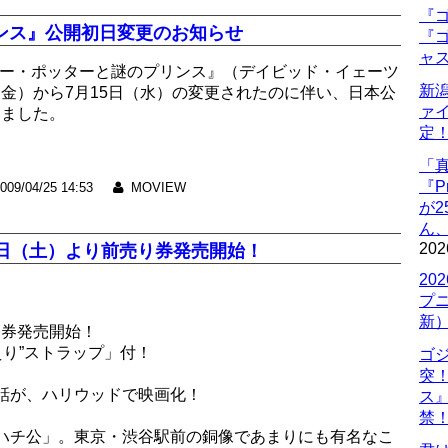
『ゴ
ンス』公開初日変更のお知らせ
『ゴ
ャ
リー・ポッターと謎のプリンス』（デイビッド・イェーツ
新
（金）から7月15日（水）の変更されたのに伴い、日本公
ァ
りました。
定
「
『P
009/04/25 14:53
MOVIEW
が
ん
202
25日（土）より前売り券発売開始！
20
プ
新
り券発売開始！
えり”ストラップ」付！
ゴ
突
実話が、ハリウッドで映画化！
ス
禁
「ハチ公」。東京・渋谷駅前の銅像であまりにも有名なこ