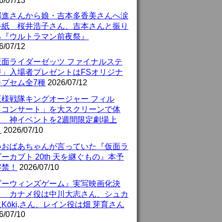
6/07/13
部進さんから娘・吉本多香美さんへ涙
手紙 桜井浩子さん、吉本さんと振り
る『ウルトラマン前夜祭』
6/07/12
仮面ライダーゼッツ ファイナルステ
ジ」入場者プレゼントはFSオリジナ
カプセム全7種
2026/07/12
王様戦隊キングオージャー フィル
・コンサート」を大スクリーンで体
！ 神イベントを2週間限定劇場上
！
2026/07/10
いおばあちゃんが言っていた『仮面ラ
ーカブト 20th 天を継ぐもの』本予
解禁！
2026/07/10
ダーウィンズゲーム』実写映画化決
！ カナメ役は中川大志さん、シュカ
Kōki,さん、レイン役は畑 芽育さん
6/07/10