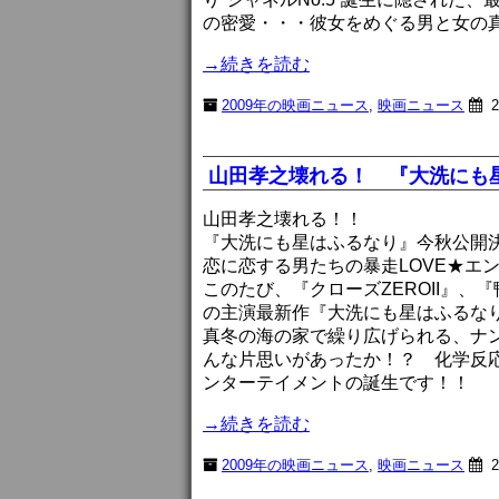
の密愛・・・彼女をめぐる男と女の
→続きを読む
2009年の映画ニュース
,
映画ニュース
2
山田孝之壊れる！ 『大洗にも
山田孝之壊れる！！
『大洗にも星はふるなり』今秋公開
恋に恋する男たちの暴走LOVE★エ
このたび、『クローズZEROII』
の主演最新作『大洗にも星はふるな
真冬の海の家で繰り広げられる、ナ
んな片思いがあったか！？ 化学反応
ンターテイメントの誕生です！！
→続きを読む
2009年の映画ニュース
,
映画ニュース
2