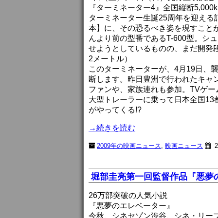
『ターミネーター4』全国縦断5,000
ターミネーター生誕25周年を迎え
本】に、その恐るべき姿を現すこと
んより前の型番であるT-600型。
せようとしているものの、まだ開発段
2メートル）
このターミネーターが、4月19日、襲
断します。昨日豊洲で行われたキャ
ファンや、家族連れも参加。TVゲー
大型トレーラーに乗って日本全国1
がやってくる!?
→続きを読む
2009年の映画ニュース
,
映画ニュース
2
堀部圭亮第一回監督作品『悪夢
26万部突破の人気小説
『悪夢のエレベーター』
今秋、シネセゾン渋谷、シネ・リー