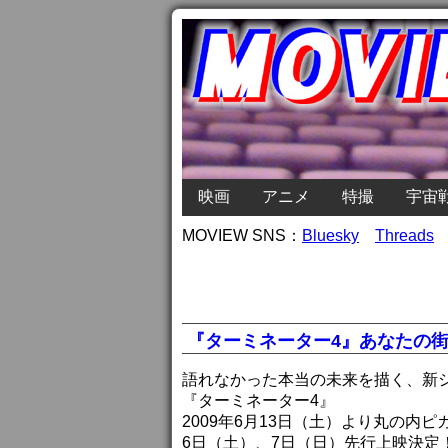
映画
アニメ
特撮
宇宙
MOVIEW SNS：
Bluesky
Threads
『ターミネーター4』あなたの街
語れなかった本当の未来を描く、新
『ターミネーター4』
2009年6月13日（土）より丸の内
6日（土）、7日（日）先行上映決定