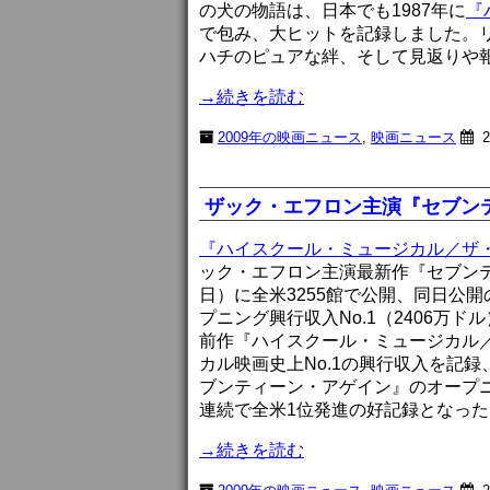
の犬の物語は、日本でも1987年に
『
で包み、大ヒットを記録しました。
ハチのピュアな絆、そして見返りや
→続きを読む
2009年の映画ニュース
,
映画ニュース
2
ザック・エフロン主演『セブンテ
『ハイスクール・ミュージカル／ザ
ック・エフロン主演最新作『セブンテ
日）に全米3255館で公開、同日公
プニング興行収入No.1（2406万
前作『ハイスクール・ミュージカル
カル映画史上No.1の興行収入を記
ブンティーン・アゲイン』のオープ
連続で全米1位発進の好記録となった
→続きを読む