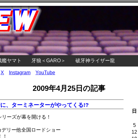
戦艦ヤマト
牙狼＜GARO＞
破牙神ライザー龍
X
Instagram
YouTube
2009年4月25日の記事
に、ターミネーターがやってくる!?
日
シリーズが幕を開ける！
5
ピカデリー他全国ロードショー
12
！！