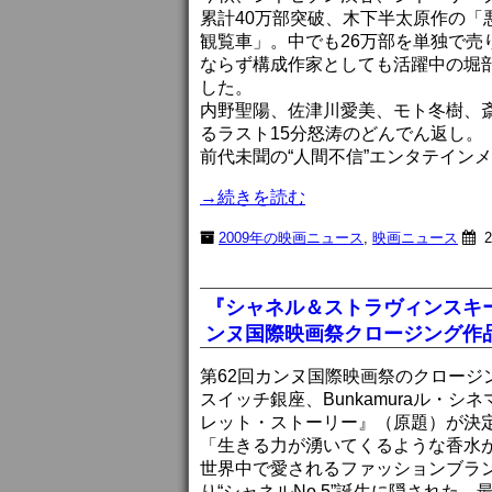
累計40万部突破、木下半太原作の
観覧車」。中でも26万部を単独で
ならず構成作家としても活躍中の堀
した。
内野聖陽、佐津川愛美、モト冬樹、
るラスト15分怒涛のどんでん返し。
前代未聞の“人間不信”エンタテイン
→続きを読む
2009年の映画ニュース
,
映画ニュース
2
『シャネル＆ストラヴィンスキー
ンヌ国際映画祭クロージング作
第62回カンヌ国際映画祭のクロージ
スイッチ銀座、Bunkamuraル・
レット・ストーリー』（原題）が決
「生きる力が湧いてくるような香水
世界中で愛されるファッションブラン
り“シャネルNo.5”誕生に隠され