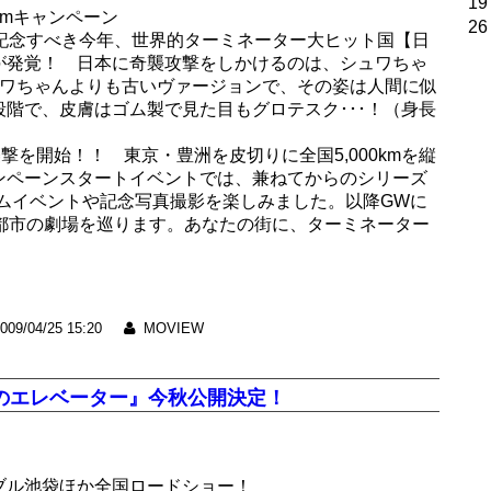
19
kmキャンペーン
26
る記念すべき今年、世界的ターミネーター大ヒット国【日
が発覚！ 日本に奇襲攻撃をしかけるのは、シュワちゃ
シュワちゃんよりも古いヴァージョンで、その姿は人間に似
階で、皮膚はゴム製で見た目もグロテスク･･･！（身長
撃を開始！！ 東京・豊洲を皮切りに全国5,000kmを縦
ンペーンスタートイベントでは、兼ねてからのシリーズ
ムイベントや記念写真撮影を楽しみました。以降GWに
3都市の劇場を巡ります。あなたの街に、ターミネーター
009/04/25 15:20
MOVIEW
のエレベーター』今秋公開決定！
ブル池袋ほか全国ロードショー！