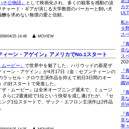
君
ハチ公物語』
として映画化され、多くの観客を感動の涙
カデ
リチャード・ギアが演じる大学教授のパーカーと飼い犬
UL
報酬を求めない無償の愛と信頼。
私
タ
ス
009/04/25 14:48
MOVIEW
『
見
ィーン・アゲイン』アメリカでNo.1スタート
ス
202
・ムービー』
で世界中を魅了した、ハリウッドの新星ザ
『
ィーン・アゲイン』が4月17日（金：セブンティーンの
見
開のラッセル・クロウ主演作品を抑えて初日3日間のオー
織V
ドル）の好スタートで発進した。
／ザ・ムービー』は全米オープニング週末で、ミュージ
『
録、さらに2週連続で1位という快挙を成し遂げたが、『セ
見
ニング1位スタートで、ザック・エフロン主演作は2作品
月V
。
『
見
寧々