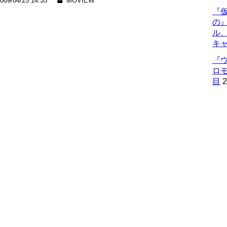
009/04/25 14:35
MOVIEW
『仮
の
ル
キ
『
ロ
目
2