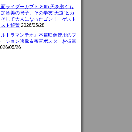
面ライダーカブト 20th 天を継ぐも
』加賀美の息子、その学友“天道”ヒカ
、そして大人になったゴン！ ゲスト
ャスト解禁
2026/05/28
ウルトラマンテオ』本篇映像使用のプ
モーション映像＆番宣ポスターお披露
026/05/26