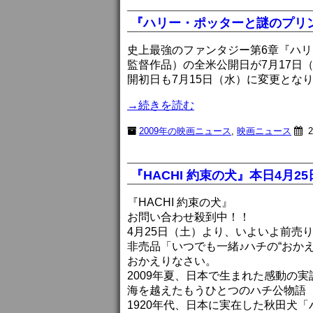
『ハリー・ポッターと謎のプリ
史上最強のファンタジー第6章『ハ
監督作品）の全米公開日が7月17日
開初日も7月15日（水）に変更とな
→続きを読む
2009年の映画ニュース
,
映画ニュース
2
『HACHI 約束の犬』本日4月
『HACHI 約束の犬』
お問い合わせ殺到中！！
4月25日（土）より、いよいよ前売
非売品「いつでも一緒♪ハチの“おか
おかえりなさい。
2009年夏、日本で生まれた感動の
海を越えたもうひとつのハチ公物語
1920年代、日本に実在した秋田犬