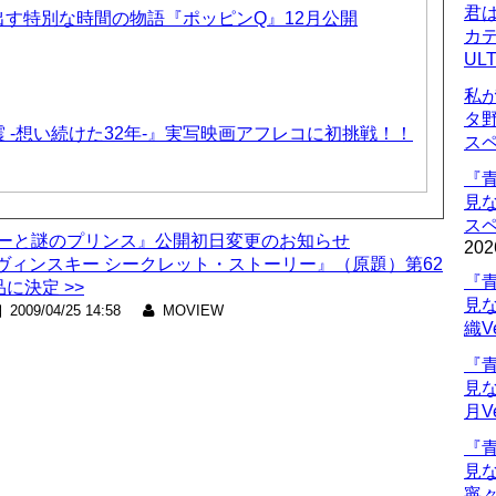
君
す特別な時間の物語『ポッピンQ』12月公開
カデ
UL
私
タ
 -想い続けた32年-』実写映画アフレコに初挑戦！！
ス
『
見
ス
ターと謎のプリンス』公開初日変更のお知らせ
202
ィンスキー シークレット・ストーリー』（原題）第62
『
に決定 >>
見
2009/04/25 14:58
MOVIEW
織V
『
見
月V
『
見
寧々