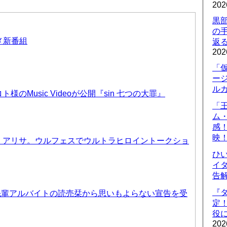
202
黒
の
ニメ新番組
返
202
「
ー
ル
のMusic Videoが公開『sin 七つの大罪』
「
ム
感
映
、アリサ。ウルフェスでウルトラヒロイントークショ
ひ
イダ
告
『
先輩アルバイトの読売栞から思いもよらない宣告を受
定
役に
202