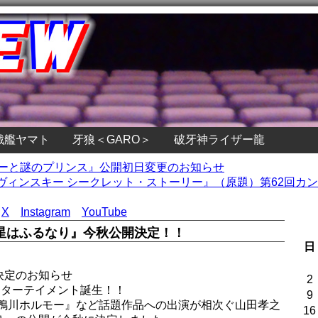
戦艦ヤマト
牙狼＜GARO＞
破牙神ライザー龍
ターと謎のプリンス』公開初日変更のお知らせ
ヴィンスキー シークレット・ストーリー』（原題）第62回カ
X
Instagram
YouTube
星はふるなり』今秋公開決定！！
日
決定のお知らせ
2
ンターテイメント誕生！！
9
、『鴨川ホルモー』など話題作品への出演が相次ぐ山田孝之
16