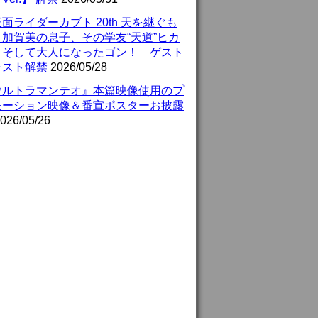
面ライダーカブト 20th 天を継ぐも
』加賀美の息子、その学友“天道”ヒカ
、そして大人になったゴン！ ゲスト
ャスト解禁
2026/05/28
ウルトラマンテオ』本篇映像使用のプ
モーション映像＆番宣ポスターお披露
026/05/26