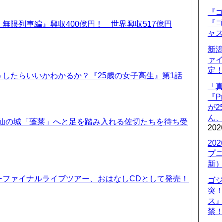
『ゴ
『ゴ
無限列車編』興収400億円！ 世界興収517億円
ャ
新
ァ
定
したらいいかわかるか？『25歳の女子高生』第1話
「
『P
が
ん
天仙の城「蓬莱」へと足を踏み入れる佐切たちを待ち受
202
20
プ
新
ーファイナルライブツアー、おはなしCDとして発売！
ゴ
突
ス
禁