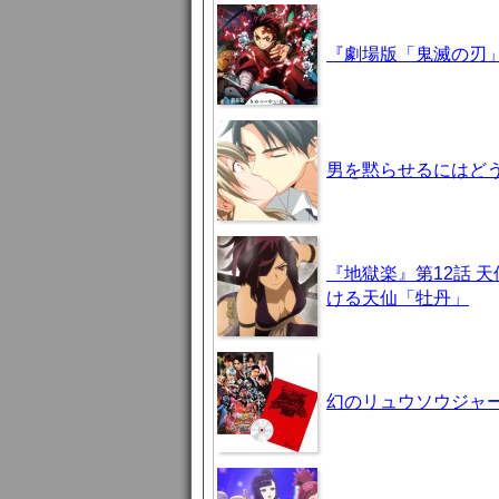
『劇場版「鬼滅の刃」
男を黙らせるにはどう
『地獄楽』第12話 
ける天仙「牡丹」
幻のリュウソウジャ