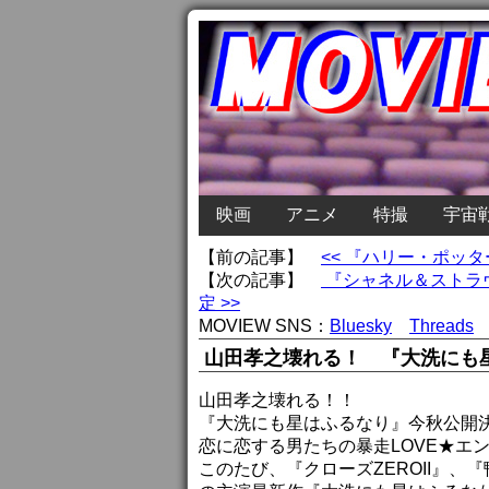
映画
アニメ
特撮
宇宙
【前の記事】
<< 『ハリー・ポッ
【次の記事】
『シャネル＆ストラ
定 >>
MOVIEW SNS：
Bluesky
Threads
山田孝之壊れる！ 『大洗にも
山田孝之壊れる！！
『大洗にも星はふるなり』今秋公開
恋に恋する男たちの暴走LOVE★エ
このたび、『クローズZEROII』