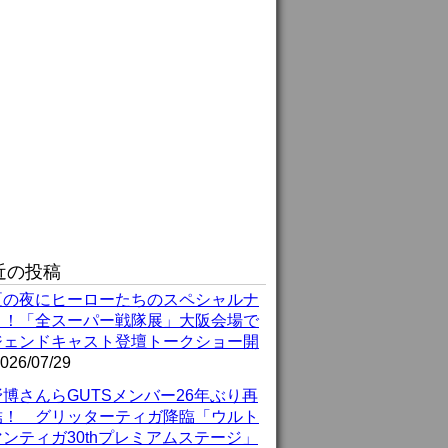
近の投稿
夏の夜にヒーローたちのスペシャルナ
ト！「全スーパー戦隊展」大阪会場で
ジェンドキャスト登壇トークショー開
026/07/29
博さんらGUTSメンバー26年ぶり再
結！ グリッターティガ降臨「ウルト
ンティガ30thプレミアムステージ」