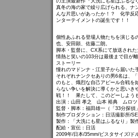
の主演最新作『大洗にも星はふるな
真冬の海の家で繰り広げられる、ナ
んな片思いがあったか！？ 化学反応
ンターテイメントの誕生です！！
個性あふれる登場人物たちを演じる
也、安田顕、佐藤二朗。
脚本・監督に、CX系にて放送された
情熱と笑いの103分は最後まで目が
ストーリー
憧れのマドンナ・江里子から届いた
それぞれナンクセありの男6名は、
のもと、熾烈な自己アピール合戦を
らない争いを解決に導くかと思いき
戦！！ 果たして、このどーしよう
出演：山田 孝之 山本 裕典 ムロツ
監督・脚本：福田雄一（「33分探偵
制作プロダクション：日活撮影所/SE
製作：「大洗にも星はふるなり」製
配給・宣伝：日活
2009年/日本/35mm/ビスタサイズ/