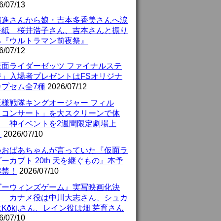
6/07/13
部進さんから娘・吉本多香美さんへ涙
手紙 桜井浩子さん、吉本さんと振り
る『ウルトラマン前夜祭』
6/07/12
仮面ライダーゼッツ ファイナルステ
ジ」入場者プレゼントはFSオリジナ
カプセム全7種
2026/07/12
王様戦隊キングオージャー フィル
・コンサート」を大スクリーンで体
！ 神イベントを2週間限定劇場上
！
2026/07/10
いおばあちゃんが言っていた『仮面ラ
ーカブト 20th 天を継ぐもの』本予
解禁！
2026/07/10
ダーウィンズゲーム』実写映画化決
！ カナメ役は中川大志さん、シュカ
Kōki,さん、レイン役は畑 芽育さん
6/07/10