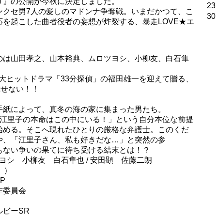
り』の公開が今秋に決定しました。
23
ンクセ男7人の愛しのマドンナ争奪戦。いまだかつて、こ
30
を起こした曲者役者の妄想が炸裂する、暴走LOVE★エ
のは山田孝之、山本裕典、ムロツヨシ、小柳友、白石隼
大ヒットドラマ「33分探偵」の福田雄一を迎えて贈る、
離せない！！
手紙によって、真冬の海の家に集まった男たち。
「江里子の本命はこの中にいる！」という自分本位な前提
始める。そこへ現れたひとりの厳格な弁護士。このくだ
や、「江里子さん、私も好きだな…」と突然の参
もない争いの果てに待ち受ける結末とは！？
ヨシ 小柳友 白石隼也 / 安田顕 佐藤二朗
」）
P
作委員会
ドルビーSR