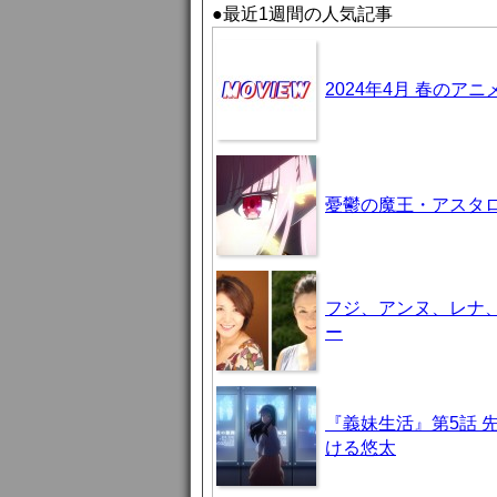
●最近1週間の人気記事
2024年4月 春のア
憂鬱の魔王・アスタロト様
フジ、アンヌ、レナ
ー
『義妹生活』第5話 
ける悠太