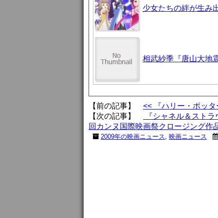
少女たちの絆が生み出
相武紗季『唐山大地震
【前の記事】
<< 『ハリー・ポッ
【次の記事】
『シャネル＆ストラヴ
回カンヌ国際映画祭クロージング作品
2009年の映画ニュース
,
映画ニュース