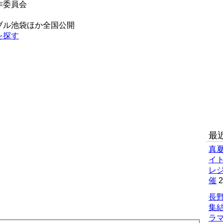
作委員会
ブル池袋ほか全国公開
を探す
最
真
イ
レ
催
2
長野
集
ラマ