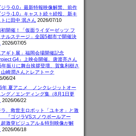
ジラ-0.0』最新特報映像解禁、前作
ジラ-1.0』キャスト続々続投、新キ
ストに田中 泯さん
2026/07/10
潟初開催！「仮面ライダーゼッツ フ
イナルステージ」全国5都市で開催決
！
2026/07/05
真アギト展」福岡会場開催記念
roject G4』上映会開催。唐渡亮さん
25年振りに舞台挨拶登壇、賀集利樹さ
、山崎潤さんとレアトーク
6/06/24
26年 夏アニメ ノンクレジットオー
ニング／エンディング集（8月1日更
）
2026/06/22
ジラ、救世主ロボット「ユキオ」と激
！ 『ゴジラVSスノウボールアー
』超激突ビジュアル＆特別映像が解
！
2026/06/18