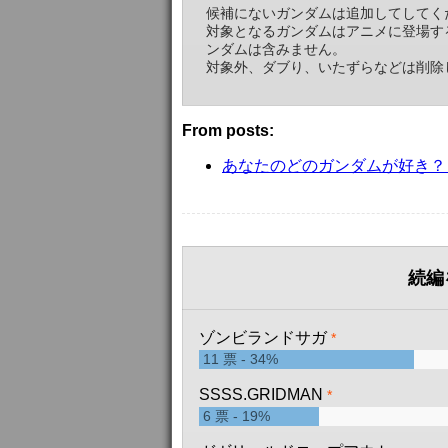
1
票
4%
候補にないガンダムは追加してしてく
対象となるガンダムはアニメに登場す
ガンダム試作3号機
*
ンダムは含みません。
1
票
4%
対象外、ダブり、いたずらなどは削除
ガンダムAGE-FX
*
1
票
4%
From posts:
ガンダムNT-1
あなたのどのガンダムが好き？
0
票
ストライクガンダム
0
票
ダブルオーガンダム
続編
0
票
ガンダムエピオン
ゾンビランドサガ
*
0
票
11
票
34%
マスターガンダム
SSSS.GRIDMAN
*
0
票
6
票
19%
ウイングガンダム