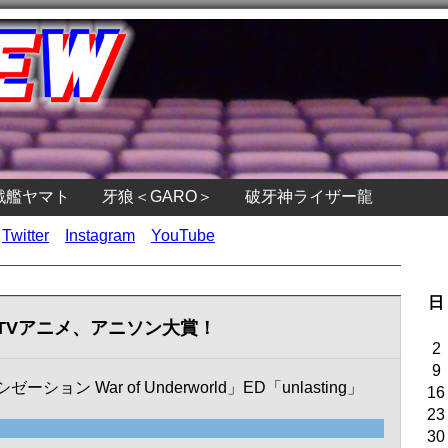
戦艦ヤマト
牙狼＜GARO＞
破牙神ライザー龍
Twitter
Instagram
YouTube
日
度TVアニメ、アニソン大賞！
2
9
ン War of Underworld」ED「unlasting」
16
23
30