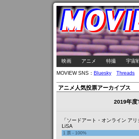
映画
アニメ
特撮
宇宙
MOVIEW SNS：
Bluesky
Threads
アニメ人気投票アーカイブス
2019年
「ソードアート・オンライン アリシゼーショ
LiSA
1
票
100%