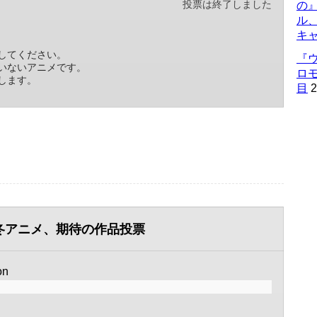
投票は終了しました
の
ル
キ
してください。
『
いないアニメです。
ロ
します。
目
2
年冬アニメ、期待の作品投票
on