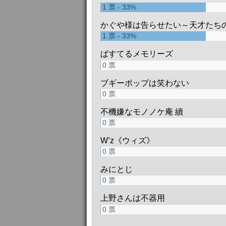
1
票
33%
かぐや様は告らせたい～天才たち
1
票
33%
ぱすてるメモリーズ
0
票
ブギーポップは笑わない
0
票
不機嫌なモノノケ庵 續
0
票
W’z《ウィズ》
0
票
みにとじ
0
票
上野さんは不器用
0
票