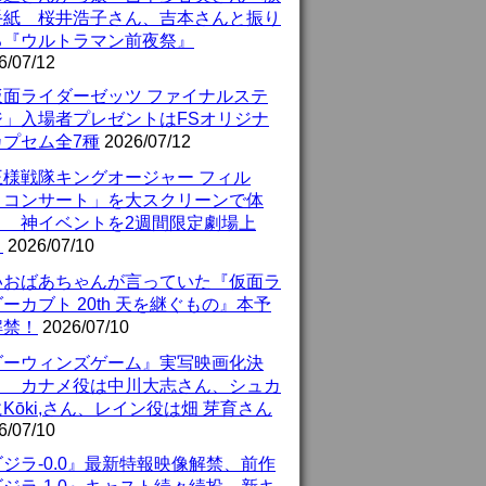
手紙 桜井浩子さん、吉本さんと振り
る『ウルトラマン前夜祭』
6/07/12
仮面ライダーゼッツ ファイナルステ
ジ」入場者プレゼントはFSオリジナ
カプセム全7種
2026/07/12
王様戦隊キングオージャー フィル
・コンサート」を大スクリーンで体
！ 神イベントを2週間限定劇場上
！
2026/07/10
いおばあちゃんが言っていた『仮面ラ
ーカブト 20th 天を継ぐもの』本予
解禁！
2026/07/10
ダーウィンズゲーム』実写映画化決
！ カナメ役は中川大志さん、シュカ
Kōki,さん、レイン役は畑 芽育さん
6/07/10
ジラ-0.0』最新特報映像解禁、前作