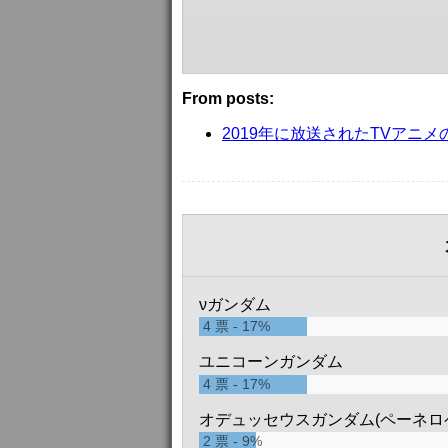
「かぐや様は告らせたい～天才た
雅之 feat.伊原六花
0
票
From posts:
2019年に放送されたTVアニ
νガンダム
4
票
17%
ユニコーンガンダム
4
票
17%
オデュッセウスガンダム(ペーネロ
2
票
9%