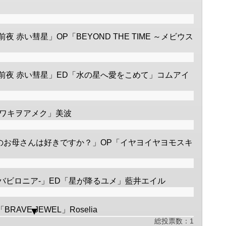
 前夜 赤い彗星」OP「BEYOND THE TIME ～メビウス
IN 前夜 赤い彗星」ED「水の星へ愛をこめて」コムアイ
カワキヲアメク」美波
のお母さんは好きですか？」OP「イヤヨイヤヨモスキ
対魔獣戦線バビロニア-」ED「星が降るユメ」藍井エイル
P「BRAVE JEWEL」Roselia
総投票数：1