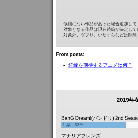
0
票
デスティニーガンダム
候補にない作品があった場合追加して
0
票
対象となる作品は現在続編が決定して
対象外、ダブり、いたずらなどは削除
ガンダム（RX-78-2）
0
票
From posts:
続編を期待するアニメは何？
2019
BanG Dream!(バンドリ) 2nd Seas
1
票
33%
マナリアフレンズ