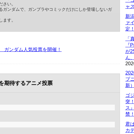
『ゴ
ださい。
ャ
るガンダムで、ガンプラやコミックだけにしか登場しないガ
新
します。
ァ
定
「
『P
 ガンダム人気投票を開催！
が
ん
202
20
プ
を期待するアニメ投票
新
ゴ
突
ス
禁
君
カデ