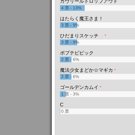
ガヴリールドロップアウト
0
票
4
票
13%
フリーダムガンダム
はたらく魔王さま！
0
票
3
票
9%
ゴッドガンダム
ひだまりスケッチ
*
0
票
3
票
9%
ビギニングガンダム
ポプテピピック
0
票
2
票
6%
サイコガンダム
魔法少女まどか☆マギカ
*
0
票
2
票
6%
シャイニングガンダム
ゴールデンカムイ
*
0
票
1
票
3%
V2ガンダム
C
0
票
0
票
ヴィクトリーガンダム
0
票
ガンダムZZ