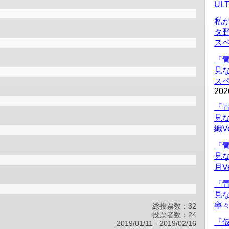
UL
私
タ
ス
『
見
ス
202
『
見
織V
『
見
月V
『
見
寧々
総投票数：32
投票者数：24
『仮
2019/01/11
-
2019/02/16