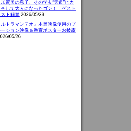
』加賀美の息子、その学友“天道”ヒカ
、そして大人になったゴン！ ゲスト
ャスト解禁
2026/05/28
ウルトラマンテオ』本篇映像使用のプ
モーション映像＆番宣ポスターお披露
026/05/26