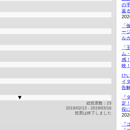
の
返
202
「
ー
ル
「
ム
感
映
ひ
イダ
告
『
定
総投票数：23
2019/02/13
-
2019/03/16
役に
投票は終了しました
202
『ゴ