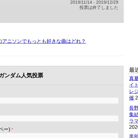
2019/11/14
-
2019/12/29
ちの恋愛頭脳戦～」OP「ラブ・ドラマティック」鈴木
投票は終了しました
メのアニソンでもっとも好きな曲はどれ？
最
ガンダム人気投票
真
イ
レ
催
2
長野
集
ラマ
202
ペー)
*
黒