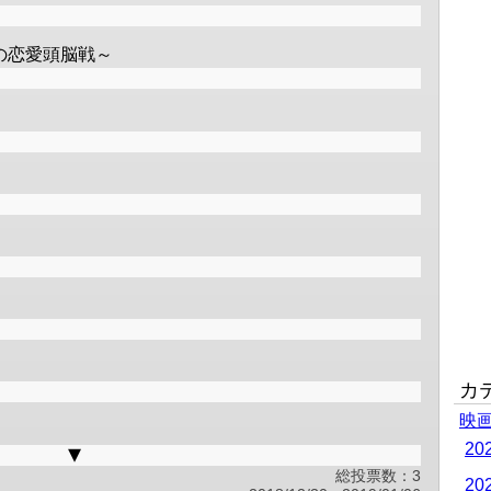
の恋愛頭脳戦～
カ
映
2
総投票数：3
2