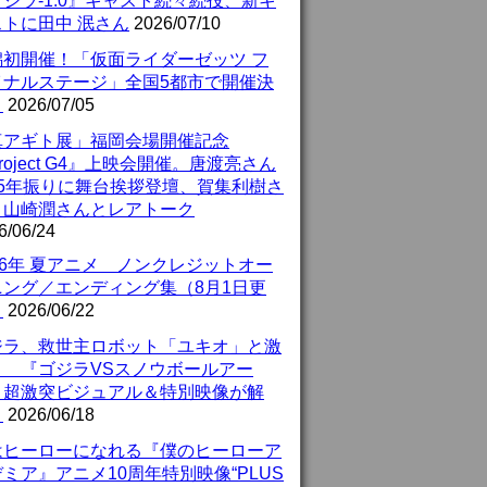
ジラ-1.0』キャスト続々続投、新キ
ストに田中 泯さん
2026/07/10
潟初開催！「仮面ライダーゼッツ フ
イナルステージ」全国5都市で開催決
！
2026/07/05
真アギト展」福岡会場開催記念
roject G4』上映会開催。唐渡亮さん
25年振りに舞台挨拶登壇、賀集利樹さ
、山崎潤さんとレアトーク
6/06/24
26年 夏アニメ ノンクレジットオー
ニング／エンディング集（8月1日更
）
2026/06/22
ジラ、救世主ロボット「ユキオ」と激
！ 『ゴジラVSスノウボールアー
』超激突ビジュアル＆特別映像が解
！
2026/06/18
はヒーローになれる『僕のヒーローア
ミア』アニメ10周年特別映像“PLUS