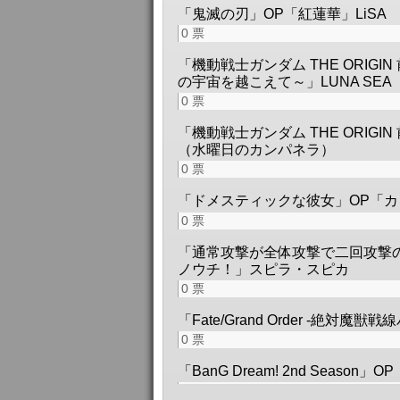
「鬼滅の刃」OP「紅蓮華」LiSA
0
票
「機動戦士ガンダム THE ORIGIN
の宇宙を越こえて～」LUNA SEA
0
票
「機動戦士ガンダム THE ORIG
（水曜日のカンパネラ）
0
票
「ドメスティックな彼女」OP「
0
票
「通常攻撃が全体攻撃で二回攻撃
ノウチ！」スピラ・スピカ
0
票
「Fate/Grand Order -絶
0
票
「BanG Dream! 2nd Season」O
0
票