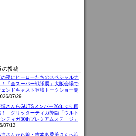
近の投稿
夏の夜にヒーローたちのスペシャルナ
ト！「全スーパー戦隊展」大阪会場で
ジェンドキャスト登壇トークショー開
026/07/29
博さんらGUTSメンバー26年ぶり再
結！ グリッターティガ降臨「ウルト
ンティガ30thプレミアムステージ」
6/07/13
部進さんから娘・吉本多香美さんへ涙