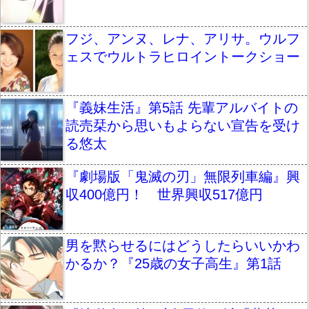
フジ、アンヌ、レナ、アリサ。ウルフ
ェスでウルトラヒロイントークショー
『義妹生活』第5話 先輩アルバイトの
読売栞から思いもよらない宣告を受け
る悠太
『劇場版「鬼滅の刃」無限列車編』興
収400億円！ 世界興収517億円
男を黙らせるにはどうしたらいいかわ
かるか？『25歳の女子高生』第1話