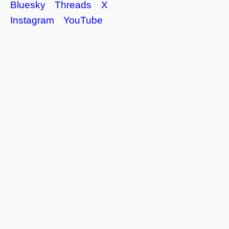
Bluesky
Threads
X
チフィルム」オーイシマサヨシ
Instagram
YouTube
0
票
「ルパン三世 PART 5」ED「セーヌの風
に…（Adieu）」沢城みゆき
0
票