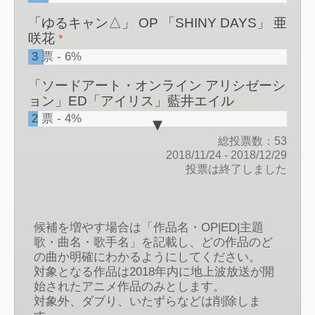
「ゆるキャン△」 OP 「SHINY DAYS」 亜
咲花
*
3
票
6%
「ソードアート・オンライン アリシゼーシ
ョン」ED「アイリス」藍井エイル
2
票
4%
総投票数：53
「とある魔術の禁書目録III」
2018/11/24
-
2018/12/29
OP「Gravitation」黒崎真音
*
投票は終了しました
2
票
4%
「ゾンビランドサガ」OP「徒花ネクロマ
ンシー」フランシュシュ
*
候補を増やす場合は「作品名・OP|ED|主題
歌・曲名・歌手名」を記載し、どの作品のど
2
票
4%
の曲か明確にわかるようにしてください。
「ガンダムビルドダイバーズ」ED「スタ
対象となる作品は2018年内に地上波放送が開
ートダッシュ」スピラ・スピカ
始されたアニメ作品のみとします。
*
対象外、ダブり、いたずらなどは削除しま
2
票
4%