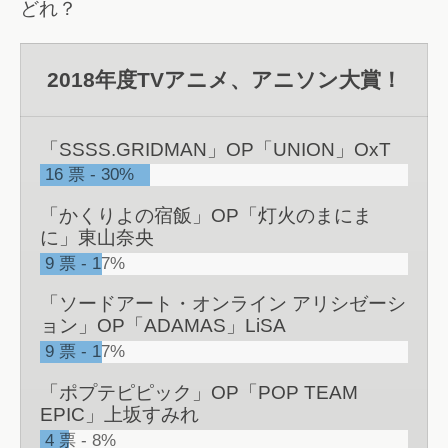
どれ？
2018年度TVアニメ、アニソン大賞！
「SSSS.GRIDMAN」OP「UNION」OxT
16
票
30%
「かくりよの宿飯」OP「灯火のまにま
に」東山奈央
9
票
17%
「ソードアート・オンライン アリシゼーシ
ョン」OP「ADAMAS」LiSA
9
票
17%
「ポプテピピック」OP「POP TEAM
EPIC」上坂すみれ
4
票
8%