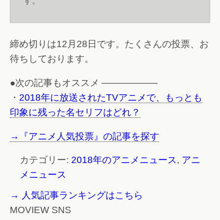
す。
「あかねさす少女」ED「壊れかけの
Radio」和島あみ
1
票
2%
締め切りは12月28日です。たくさんの投票、お
「BEATLESS」OP「Truth.」TrySail
待ちしております。
1
票
2%
●次の記事もオススメ ——————
「ウマ娘 プリティーダービー」OP「Make
・
2018年に放送されたTVアニメで、もっとも
debut!」スピカ
*
印象に残った名セリフはどれ？
1
票
2%
「青春ブタ野郎はバニーガール先輩の夢を
→『アニメ人気投票』の記事を探す
見ない」ED「不可思議のカルテ」 桜島麻
衣、古賀朋絵、双葉理央、豊浜のどか、梓
カテゴリー:
2018年のアニメニュース
,
アニ
川かえで、牧之原翔子(CV:瀬戸麻沙美、東
メニュース
山奈央、種崎敦美、内田真礼、久保ユリ
カ、水瀬いのり)
*
→ 人気記事ランキングはこちら
1
票
2%
MOVIEW SNS
「多田くんは恋をしない」OP「オトモダ