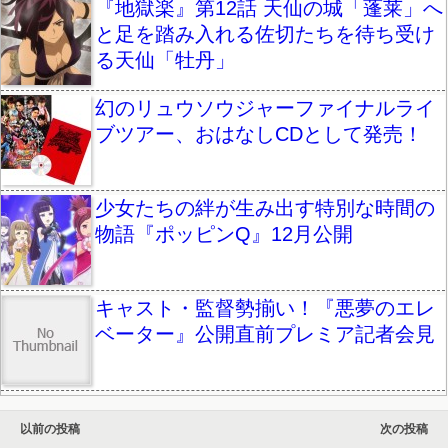
『地獄楽』第12話 天仙の城「蓬莱」へ
と足を踏み入れる佐切たちを待ち受け
る天仙「牡丹」
幻のリュウソウジャーファイナルライ
ブツアー、おはなしCDとして発売！
少女たちの絆が生み出す特別な時間の
物語『ポッピンQ』12月公開
キャスト・監督勢揃い！『悪夢のエレ
ベーター』公開直前プレミア記者会見
以前の投稿
次の投稿