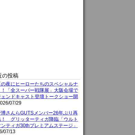
近の投稿
夏の夜にヒーローたちのスペシャルナ
ト！「全スーパー戦隊展」大阪会場で
ジェンドキャスト登壇トークショー開
026/07/29
博さんらGUTSメンバー26年ぶり再
結！ グリッターティガ降臨「ウルト
ンティガ30thプレミアムステージ」
6/07/13