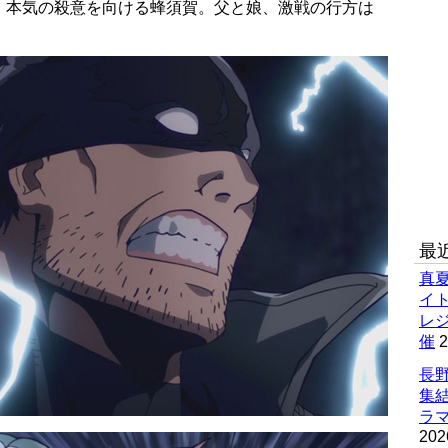
、本気の殺意を向ける蜂須賀。父と娘、激戦の行方は
最
真
イ
レ
催
2
長野
集
ラマ
202