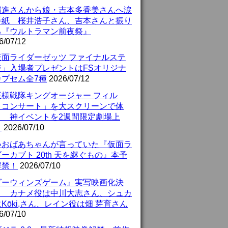
部進さんから娘・吉本多香美さんへ涙
手紙 桜井浩子さん、吉本さんと振り
る『ウルトラマン前夜祭』
6/07/12
仮面ライダーゼッツ ファイナルステ
ジ」入場者プレゼントはFSオリジナ
カプセム全7種
2026/07/12
王様戦隊キングオージャー フィル
・コンサート」を大スクリーンで体
！ 神イベントを2週間限定劇場上
！
2026/07/10
いおばあちゃんが言っていた『仮面ラ
ーカブト 20th 天を継ぐもの』本予
解禁！
2026/07/10
ダーウィンズゲーム』実写映画化決
！ カナメ役は中川大志さん、シュカ
Kōki,さん、レイン役は畑 芽育さん
6/07/10