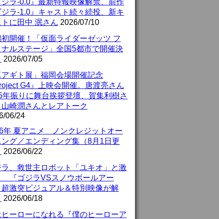
ジラ-0.0』最新特報映像解禁、前作
ジラ-1.0』キャスト続々続投、新キ
ストに田中 泯さん
2026/07/10
潟初開催！「仮面ライダーゼッツ フ
イナルステージ」全国5都市で開催決
！
2026/07/05
真アギト展」福岡会場開催記念
roject G4』上映会開催。唐渡亮さん
25年振りに舞台挨拶登壇、賀集利樹さ
、山崎潤さんとレアトーク
6/06/24
26年 夏アニメ ノンクレジットオー
ニング／エンディング集（8月1日更
）
2026/06/22
ジラ、救世主ロボット「ユキオ」と激
！ 『ゴジラVSスノウボールアー
』超激突ビジュアル＆特別映像が解
！
2026/06/18
はヒーローになれる『僕のヒーローア