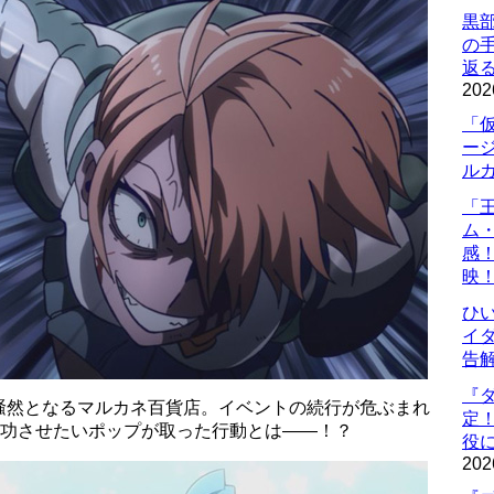
黒
の
返
202
「
ー
ル
「
ム
感
映
ひ
イダ
告
『
騒然となるマルカネ百貨店。イベントの続行が危ぶまれ
定
成功させたいポップが取った行動とは――！？
役に
202