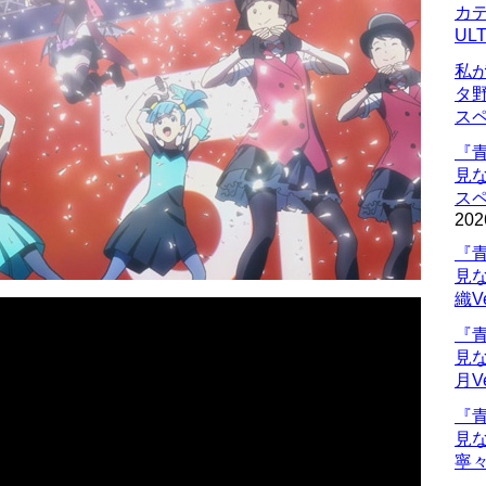
カデ
UL
私
タ
ス
『
見
ス
202
『
見
織V
『
見
月V
『
見
寧々