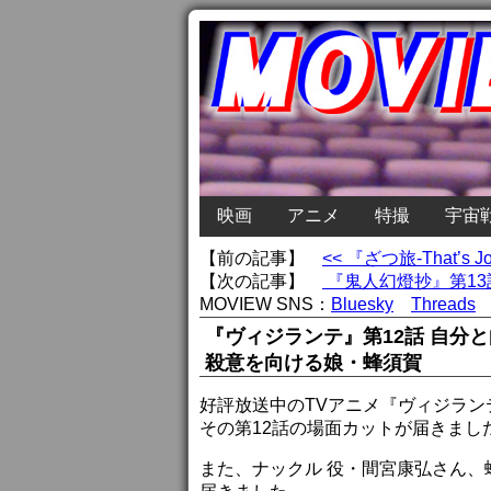
映画
アニメ
特撮
宇宙
【前の記事】
<< 『ざつ旅-That
【次の記事】
『鬼人幻燈抄』第13
MOVIEW SNS：
Bluesky
Threads
『ヴィジランテ』第12話 自分
殺意を向ける娘・蜂須賀
好評放送中のTVアニメ『ヴィジランテ 
その第12話の場面カットが届きまし
また、ナックル 役・間宮康弘さん、