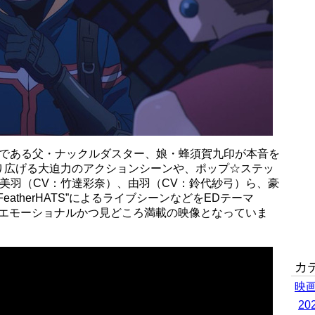
士である父・ナックルダスター、娘・蜂須賀九印が本音を
り広げる大迫力のアクションシーンや、ポップ☆ステッ
rSの美羽（CV：竹達彩奈）、由羽（CV：鈴代紗弓）ら、豪
atherHATS”によるライブシーンなどをEDテーマ
いたエモーショナルかつ見どころ満載の映像となっていま
カ
映
2