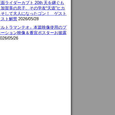
面ライダーカブト 20th 天を継ぐも
』加賀美の息子、その学友“天道”ヒカ
、そして大人になったゴン！ ゲスト
ャスト解禁
2026/05/28
ウルトラマンテオ』本篇映像使用のプ
モーション映像＆番宣ポスターお披露
026/05/26