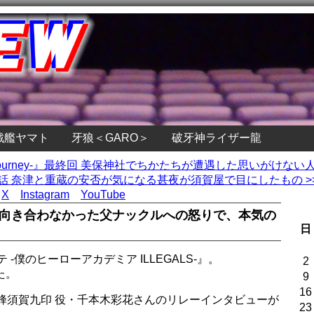
戦艦ヤマト
牙狼＜GARO＞
破牙神ライザー龍
’s Journey-』最終回 美保神社でちかたちが遭遇した思いがけない
話 奈津と重蔵の安否が気になる甚夜が須賀屋で目にしたもの >
X
Instagram
YouTube
と向き合わなかった父ナックルへの怒りで、本気の
日
-僕のヒーローアカデミア ILLEGALS-』。
2
た。
9
16
蜂須賀九印 役・千本木彩花さんのリレーインタビューが
23