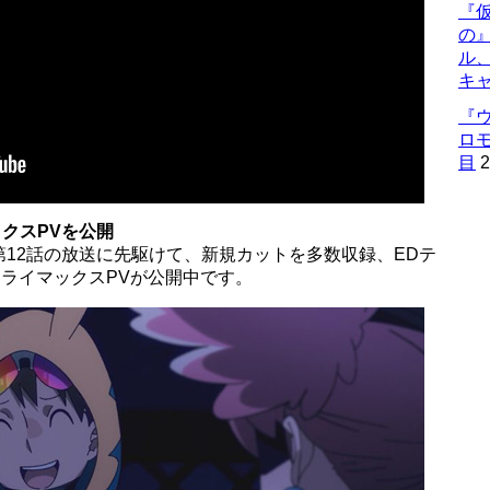
『仮
の
ル
キ
『
ロ
目
2
ックスPVを公開
12話の放送に先駆けて、新規カットを多数収録、EDテ
たクライマックスPVが公開中です。