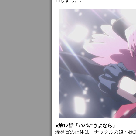
届きました。
●第12話「パパにさよなら」
蜂須賀の正体は、ナックルの娘・雄黒