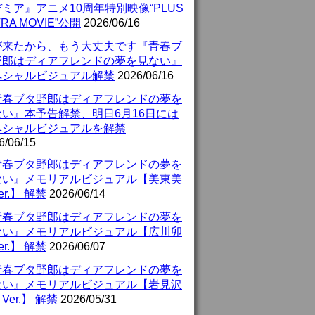
ミア』アニメ10周年特別映像“PLUS
TRA MOVIE”公開
2026/06/16
が来たから、もう大丈夫です『青春ブ
野郎はディアフレンドの夢を見ない』
ペシャルビジュアル解禁
2026/06/16
青春ブタ野郎はディアフレンドの夢を
ない』本予告解禁、明日6月16日には
ペシャルビジュアルを解禁
6/06/15
青春ブタ野郎はディアフレンドの夢を
ない』メモリアルビジュアル【美東美
er.】 解禁
2026/06/14
青春ブタ野郎はディアフレンドの夢を
ない』メモリアルビジュアル【広川卯
er.】 解禁
2026/06/07
青春ブタ野郎はディアフレンドの夢を
ない』メモリアルビジュアル【岩見沢
Ver.】 解禁
2026/05/31