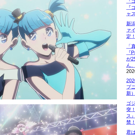
『ゴ
『ゴ
ャ
新
ァ
定
「
『P
が
ん
202
20
プ
新
ゴ
突
ス
禁
君