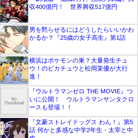
収400億円！ 世界興収517億円
男を黙らせるにはどうしたらいいかわ
かるか？『25歳の女子高生』第1話
横浜はポケモンの巣？大量発生チュ
ウ！のピカチュウと松岡茉優が大行
進！
『ウルトラマンゼロ THE MOVIE』つ
いに公開！ ウルトラマンサンタクロ
ースも登場！！
『文豪ストレイドッグス わん！』第5
話 何かと多感な中学2年生・太宰と中
也