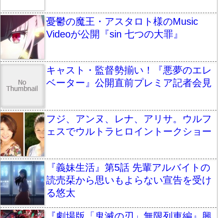
憂鬱の魔王・アスタロト様のMusic
Videoが公開『sin 七つの大罪』
キャスト・監督勢揃い！『悪夢のエレ
ベーター』公開直前プレミア記者会見
フジ、アンヌ、レナ、アリサ。ウルフ
ェスでウルトラヒロイントークショー
『義妹生活』第5話 先輩アルバイトの
読売栞から思いもよらない宣告を受け
る悠太
『劇場版「鬼滅の刃」無限列車編』興