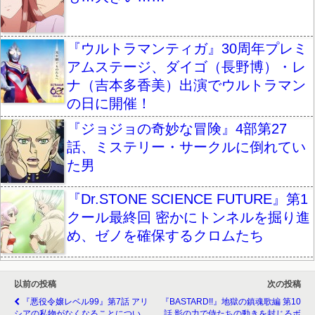
『ウルトラマンティガ』30周年プレミ
アムステージ、ダイゴ（長野博）・レ
ナ（吉本多香美）出演でウルトラマン
の日に開催！
『ジョジョの奇妙な冒険』4部第27
話、ミステリー・サークルに倒れてい
た男
『Dr.STONE SCIENCE FUTURE』第1
クール最終回 密かにトンネルを掘り進
め、ゼノを確保するクロムたち
以前の投稿
次の投稿
『悪役令嬢レベル99』第7話 アリ
『BASTARD!!』地獄の鎮魂歌編 第10
シアの私物がなくなることについ
話 影の力で侍たちの動きを封じるボ