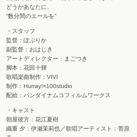
どうかあなたに、
“数分間のエールを”
・スタッフ
監督：ぽぷりか
副監督：おはじき
アートディレクター：まごつき
脚本：花田十輝
歌唱楽曲制作：VIVI
制作：Hurray!×100studio
配給：バンダイナムコフィルムワークス
・キャスト
朝屋彼方：花江夏樹
織重 夕：伊瀬茉莉也／歌唱アーティスト：菅原