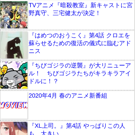
TVアニメ『暗殺教室』新キャストに宮
野真守、三宅健太が決定！
『はめつのおうこく』第4話 クロエを
蘇らせるための復活の儀式に臨むアド
ニス
『ちびゴジラの逆襲』が大リニューア
ル！ ちびゴジラたちがキラキラアイ
ドルに！？
2020年4月 春のアニメ新番組
『XL上司。』第4話 やっぱりこの人
も…大きい……