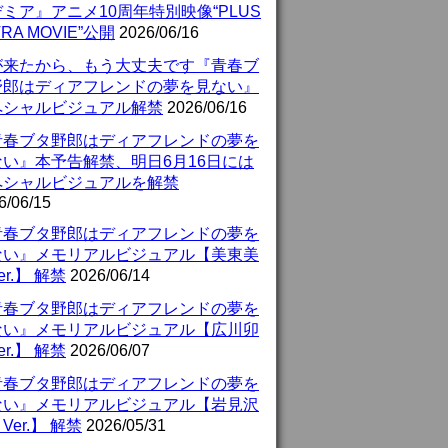
ミア』アニメ10周年特別映像“PLUS
TRA MOVIE”公開
2026/06/16
が来たから、もう大丈夫です『青春ブ
野郎はディアフレンドの夢を見ない』
ペシャルビジュアル解禁
2026/06/16
青春ブタ野郎はディアフレンドの夢を
ない』本予告解禁、明日6月16日には
ペシャルビジュアルを解禁
6/06/15
青春ブタ野郎はディアフレンドの夢を
ない』メモリアルビジュアル【美東美
er.】 解禁
2026/06/14
青春ブタ野郎はディアフレンドの夢を
ない』メモリアルビジュアル【広川卯
er.】 解禁
2026/06/07
青春ブタ野郎はディアフレンドの夢を
ない』メモリアルビジュアル【岩見沢
Ver.】 解禁
2026/05/31