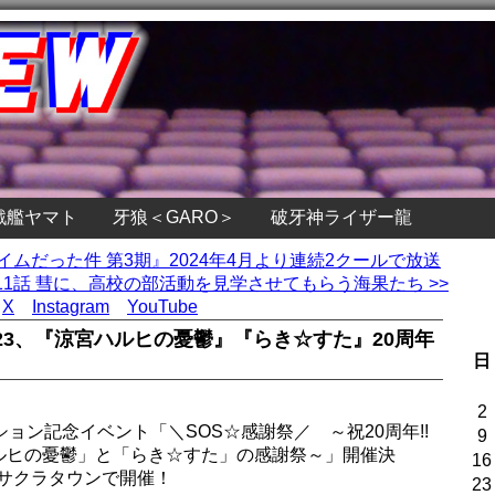
戦艦ヤマト
牙狼＜GARO＞
破牙神ライザー龍
イムだった件 第3期』2024年4月より連続2クールで放送
1話 彗に、高校の部活動を見学させてもらう海果たち >>
X
Instagram
YouTube
:23、『涼宮ハルヒの憂鬱』『らき☆すた』20周年
日
2
ョン記念イベント「＼SOS☆感謝祭／ ～祝20周年!!
9
ルヒの憂鬱」と「らき☆すた」の感謝祭～」開催決
16
わサクラタウンで開催！
23