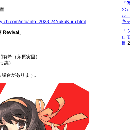
『仮
の
室
ル
キ
ky-ch.com/info/info_2023-24YukuKuru.html
『
evival」
ロ
目
2
門有希（茅原実里）
元 惠）
る場合があります。