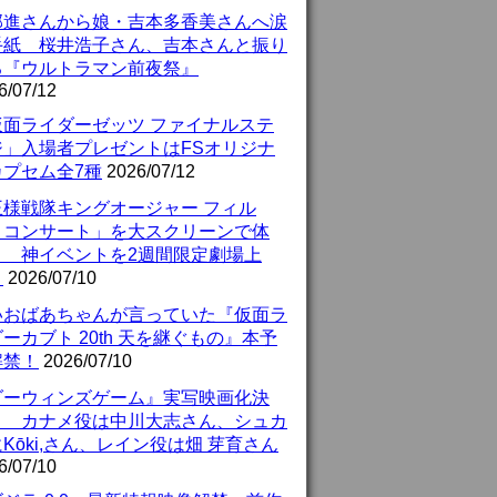
部進さんから娘・吉本多香美さんへ涙
手紙 桜井浩子さん、吉本さんと振り
る『ウルトラマン前夜祭』
6/07/12
仮面ライダーゼッツ ファイナルステ
ジ」入場者プレゼントはFSオリジナ
カプセム全7種
2026/07/12
王様戦隊キングオージャー フィル
・コンサート」を大スクリーンで体
！ 神イベントを2週間限定劇場上
！
2026/07/10
いおばあちゃんが言っていた『仮面ラ
ーカブト 20th 天を継ぐもの』本予
解禁！
2026/07/10
ダーウィンズゲーム』実写映画化決
！ カナメ役は中川大志さん、シュカ
Kōki,さん、レイン役は畑 芽育さん
6/07/10