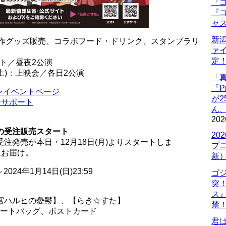
『ゴ
『ゴ
ャ
新
日)；新作グッズ販売、コラボフード・ドリンク、スタンプラリ
ァ
定
ント／昼夜2公演
日(土)：上映会／各日2公演
「
『P
ンイベントページ
が
ーサポート
ん
202
の受注販売スタート
20
注発売が本日・12月18日(月)よりスタートしま
プ
にお届け。
新
2024年1月14日(日)23:59
ゴ
突
ス
宮ハルヒの憂鬱】、【らき☆すた】
禁
トートバッグ、ポストカード
君