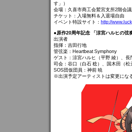
す」）
会場：久喜市商工会鷲宮支所2階会議
チケット：入場無料＆入退場自由
イベント特設サイト：
http://www.luc
●原作20周年記念 「涼宮ハルヒの弦奏 R
出演者
指揮：吉田行地
管弦楽：Heartbeat Symphony
ゲスト：涼宮ハルヒ（平野 綾）、長
司会：谷口（白石 稔）、国木田（松
SOS団仮団員：神前 暁
※出演予定アーティストは変更にな