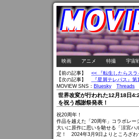
映画
アニメ
特撮
宇宙
【前の記事】
<< 『転生したらスラ
【次の記事】
『星屑テレパス』第1
MOVIEW SNS：
Bluesky
Threads
世界改変が行われた12月18日4
を祝う感謝祭発表！
祝20周年！
作品を越えた「20周年」コラボレーシ
大いに原作に思いを馳せる「涼宮ハ
定！ 2024年3月9日よりところざ