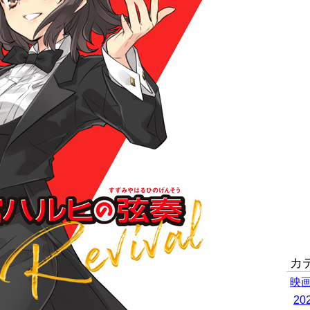
カ
映
2