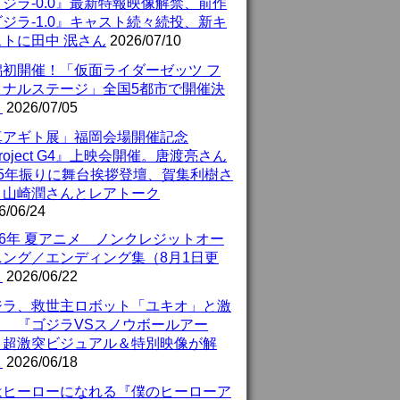
ジラ-0.0』最新特報映像解禁、前作
ジラ-1.0』キャスト続々続投、新キ
ストに田中 泯さん
2026/07/10
潟初開催！「仮面ライダーゼッツ フ
イナルステージ」全国5都市で開催決
！
2026/07/05
真アギト展」福岡会場開催記念
roject G4』上映会開催。唐渡亮さん
25年振りに舞台挨拶登壇、賀集利樹さ
、山崎潤さんとレアトーク
6/06/24
26年 夏アニメ ノンクレジットオー
ニング／エンディング集（8月1日更
）
2026/06/22
ジラ、救世主ロボット「ユキオ」と激
！ 『ゴジラVSスノウボールアー
』超激突ビジュアル＆特別映像が解
！
2026/06/18
はヒーローになれる『僕のヒーローア