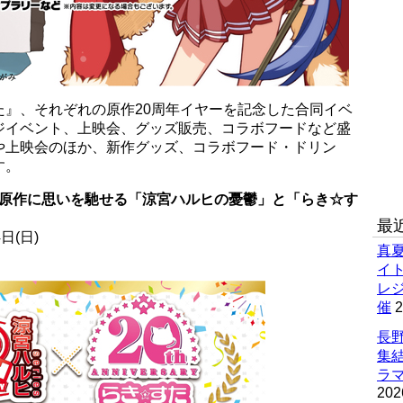
た』、それぞれの原作20周年イヤーを記念した合同イベ
ジイベント、上映会、グッズ販売、コラボフードなど盛
や上映会のほか、新作グッズ、コラボフード・ドリン
す。
いに原作に思いを馳せる「涼宮ハルヒの憂鬱」と「らき☆す
最
日(日)
真
イ
レ
催
2
長野
集
ラマ
202