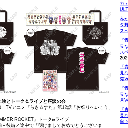
カデ
UL
私
タ
ス
『
見
ス
202
『
見
織V
『
見
月V
の上映とトーク＆ライブと座談の会
21:00 TVアニメ『らき☆すた』第12話「お祭りへいこう」
『
見
UMMER ROCKET』トーク&ライブ
寧々
会（前編＋後編／途中で「明けましておめでとうございま