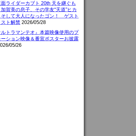
面ライダーカブト 20th 天を継ぐも
』加賀美の息子、その学友“天道”ヒカ
、そして大人になったゴン！ ゲスト
ャスト解禁
2026/05/28
ウルトラマンテオ』本篇映像使用のプ
モーション映像＆番宣ポスターお披露
026/05/26