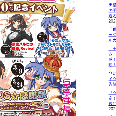
黒
の
返
202
「
ー
ル
「
ム
感
映
ひ
イダ
告
『
定
役に
202