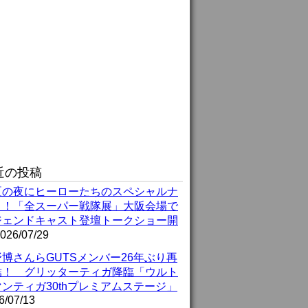
近の投稿
夏の夜にヒーローたちのスペシャルナ
ト！「全スーパー戦隊展」大阪会場で
ジェンドキャスト登壇トークショー開
026/07/29
博さんらGUTSメンバー26年ぶり再
結！ グリッターティガ降臨「ウルト
ンティガ30thプレミアムステージ」
6/07/13