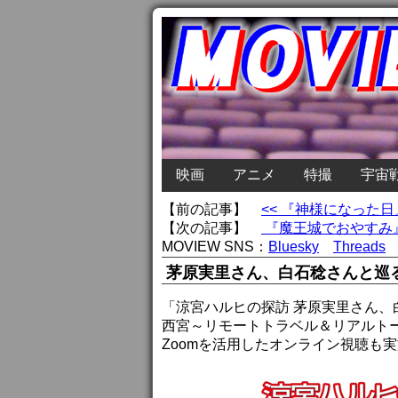
映画
アニメ
特撮
宇宙
【前の記事】
<< 『神様になった
【次の記事】
『魔王城でおやすみ』
MOVIEW SNS：
Bluesky
Threads
茅原実里さん、白石稔さんと巡
「涼宮ハルヒの探訪 茅原実里さん
西宮～リモートトラベル＆リアルトー
Zoomを活用したオンライン視聴も