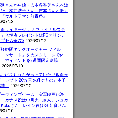
部進さんから娘・吉本多香美さんへ涙
手紙 桜井浩子さん、吉本さんと振り
る『ウルトラマン前夜祭』
6/07/12
仮面ライダーゼッツ ファイナルステ
ジ」入場者プレゼントはFSオリジナ
カプセム全7種
2026/07/12
王様戦隊キングオージャー フィル
・コンサート」を大スクリーンで体
！ 神イベントを2週間限定劇場上
！
2026/07/10
いおばあちゃんが言っていた『仮面ラ
ーカブト 20th 天を継ぐもの』本予
解禁！
2026/07/10
ダーウィンズゲーム』実写映画化決
！ カナメ役は中川大志さん、シュカ
Kōki,さん、レイン役は畑 芽育さん
6/07/10