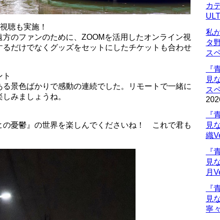
カデ
UL
ン視聴も実施！
私
方のファンのために、ZOOMを活用したオンライン視
タ
するだけでなくグッズをセットにしたチケットも合わせ
ス
『
ント
見
ある景色ばかりで感動の連続でした。リモートで一緒に
ス
楽しみましょうね。
202
『
ヒの憂鬱』の世界を楽しんでくださいね！ これで君も
見
織V
『
見
月V
『
見
寧々