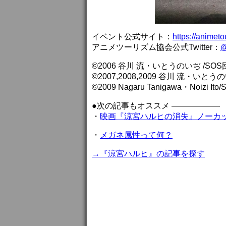
イベント公式サイト：
https://animet
アニメツーリズム協会公式Twitter：
@
©2006 谷川 流・いとうのいぢ /SOS
©2007,2008,2009 谷川 流・いとう
©2009 Nagaru Tanigawa・Noizi Ito
●次の記事もオススメ ——————
・
映画『涼宮ハルヒの消失』ノーカ
・
メガネ属性って何？
→『涼宮ハルヒ』の記事を探す