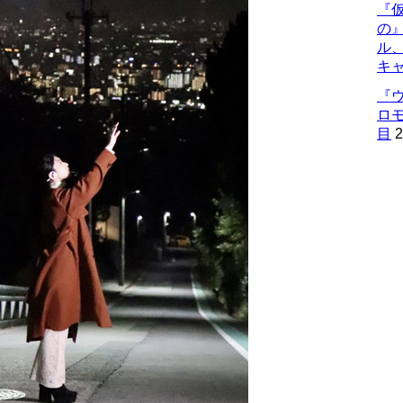
『仮
の
ル
キ
『
ロ
目
2