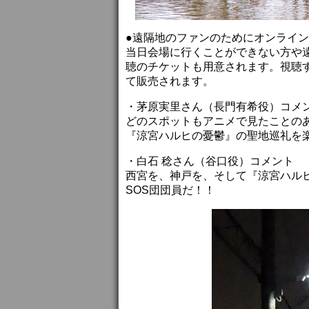
●遠隔地のファンのためにオンライ
当日会場に行くことができない方や遠
聴のチケットも用意されます。視聴
て販売されます。
・茅原実里さん（長門有希役）コメ
どのスポットもアニメで見たことの
『涼宮ハルヒの憂鬱』の聖地巡礼を
・白石 稔さん（谷口役）コメント
西宮を、神戸を、そして『涼宮ハル
SOS団団員だ！！