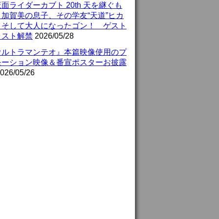
面ライダーカブト 20th 天を継ぐも
』加賀美の息子、その学友“天道”ヒカ
、そして大人になったゴン！ ゲスト
ャスト解禁
2026/05/28
ウルトラマンテオ』本篇映像使用のプ
モーション映像＆番宣ポスターお披露
026/05/26