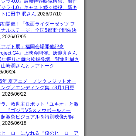
ジラ-0.0』最新特報映像解禁、前作
ジラ-1.0』キャスト続々続投、新キ
ストに田中 泯さん
2026/07/10
潟初開催！「仮面ライダーゼッツ フ
イナルステージ」全国5都市で開催決
！
2026/07/05
真アギト展」福岡会場開催記念
roject G4』上映会開催。唐渡亮さん
25年振りに舞台挨拶登壇、賀集利樹さ
、山崎潤さんとレアトーク
6/06/24
26年 夏アニメ ノンクレジットオー
ニング／エンディング集（8月1日更
）
2026/06/22
ジラ、救世主ロボット「ユキオ」と激
！ 『ゴジラVSスノウボールアー
』超激突ビジュアル＆特別映像が解
！
2026/06/18
はヒーローになれる『僕のヒーローア