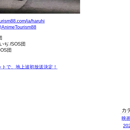
ourism88.com/ja/haruhi
AnimeTourism88
団
のいぢ /SOS団
/SOS団
ットで、地上波初放送決定！
カ
映
2