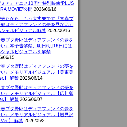
ミア』アニメ10周年特別映像“PLUS
TRA MOVIE”公開
2026/06/16
が来たから、もう大丈夫です『青春ブ
野郎はディアフレンドの夢を見ない』
ペシャルビジュアル解禁
2026/06/16
青春ブタ野郎はディアフレンドの夢を
ない』本予告解禁、明日6月16日には
ペシャルビジュアルを解禁
6/06/15
青春ブタ野郎はディアフレンドの夢を
ない』メモリアルビジュアル【美東美
er.】 解禁
2026/06/14
青春ブタ野郎はディアフレンドの夢を
ない』メモリアルビジュアル【広川卯
er.】 解禁
2026/06/07
青春ブタ野郎はディアフレンドの夢を
ない』メモリアルビジュアル【岩見沢
Ver.】 解禁
2026/05/31