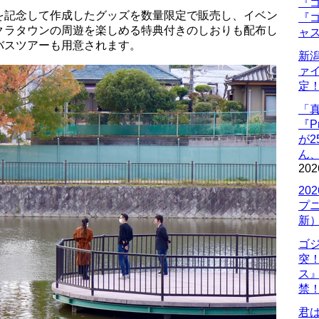
『ゴ
を記念して作成したグッズを数量限定で販売し、イベン
『ゴ
クラタウンの周遊を楽しめる特典付きのしおりも配布し
ャ
バスツアーも用意されます。
新
ァ
定
「
『P
が
ん
202
20
プ
新
ゴ
突
ス
禁
君