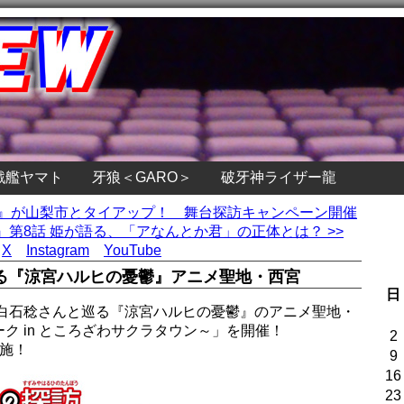
戦艦ヤマト
牙狼＜GARO＞
破牙神ライザー龍
日』が山梨市とタイアップ！ 舞台探訪キャンペーン開催
第8話 姫が語る、「アなんとか君」の正体とは？ >>
X
Instagram
YouTube
る『涼宮ハルヒの憂鬱』アニメ聖地・西宮
日
、白石稔さんと巡る『涼宮ハルヒの憂鬱』のアニメ聖地・
ク in ところざわサクラタウン～」を開催！
2
実施！
9
16
23