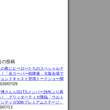
近の投稿
夏の夜にヒーローたちのスペシャルナ
ト！「全スーパー戦隊展」大阪会場で
ジェンドキャスト登壇トークショー開
026/07/29
博さんらGUTSメンバー26年ぶり再
結！ グリッターティガ降臨「ウルト
ンティガ30thプレミアムステージ」
6/07/13