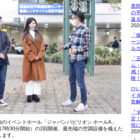
黒
の
返
202
「
ー
ル
「
ム
感
映
ひ
イダ
告
『
定
のイベントホール「ジャパンパビリオン ホールA」
役に
17時30分開始）の2回開催。最先端の空調設備を備えた
202
します。