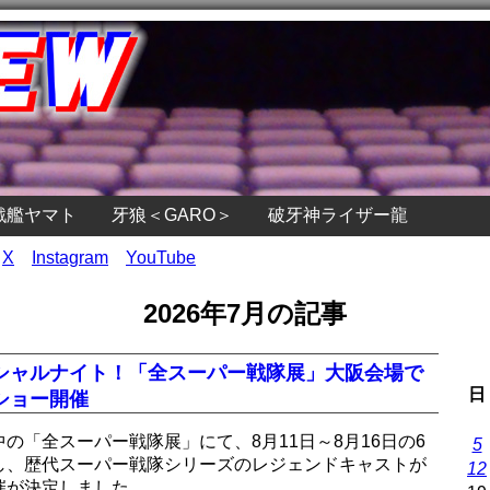
戦艦ヤマト
牙狼＜GARO＞
破牙神ライザー龍
X
Instagram
YouTube
2026年7月の記事
シャルナイト！「全スーパー戦隊展」大阪会場で
日
ショー開催
の「全スーパー戦隊展」にて、8月11日～8月16日の6
5
し、歴代スーパー戦隊シリーズのレジェンドキャストが
12
催が決定しました。