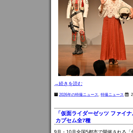
→続きを読む
2026年の特撮ニュース
,
特撮ニュース
2
「仮面ライダーゼッツ ファイナ
カプセム全7種
9月・10月全国5都市で開催される