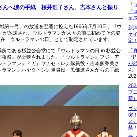
『ゴ
さんへ涙の手紙 桜井浩子さん、吉本さんと振り
『ゴ
ャ
第一号」の放送を翌週に控えた1966年7月10日、『ウ
新
生』が放送され、ウルトラマンが人々の前に初めてその姿
ァ
現在「ウルトラマンの日」として制定されています。
定
所である杉並公会堂にて「ウルトラマンの日 in 杉並公
「
前夜祭』が上映されました。『ウルトラマン』フジ・ア
『P
ルトラマンティガ』ヤナセ・レナ隊員役・吉本多香美さ
が
トラマン』ハヤタ・シン隊員役・黒部進さんからの手紙
ん
202
20
プ
新
ゴ
突
ス
禁