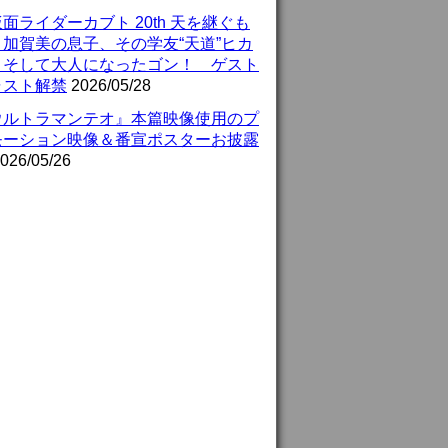
面ライダーカブト 20th 天を継ぐも
』加賀美の息子、その学友“天道”ヒカ
、そして大人になったゴン！ ゲスト
ャスト解禁
2026/05/28
ウルトラマンテオ』本篇映像使用のプ
モーション映像＆番宣ポスターお披露
026/05/26