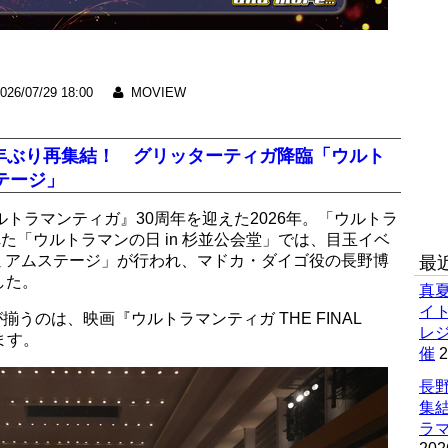
026/07/29 18:00
MOVIEW
6年ぶり再集結！ グリッターティガ降臨「ウルト
テージ」
トラマンティガ』30周年を迎えた2026年。「ウルトラ
た「ウルトラマンの日 in 杉並公会堂」では、目玉イベ
レミアムステージ」が行われ、マドカ・ダイゴ役の長野博
最
した。
真
イ
うのは、映画『ウルトラマンティガ THE FINAL
レ
ます。
催
2
長野
集
ラマ