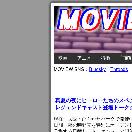
映画
アニメ
特撮
宇宙
MOVIEW SNS：
Bluesky
Threads
真夏の夜にヒーローたちのスペ
レジェンドキャスト登壇トーク
現在、大阪・ひらかたパークで開催中
日間、夜の時間帯を特別にオープン
登場する日替わりトークショーの開