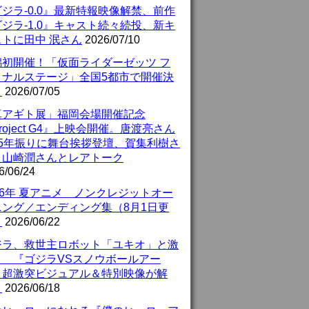
ジラ-0.0』最新特報映像解禁、前作
ジラ-1.0』キャスト続々続投、新キ
ストに田中 泯さん
2026/07/10
潟初開催！「仮面ライダーゼッツ フ
イナルステージ」全国5都市で開催決
！
2026/07/05
真アギト展」福岡会場開催記念
roject G4』上映会開催。唐渡亮さん
25年振りに舞台挨拶登壇、賀集利樹さ
、山崎潤さんとレアトーク
6/06/24
26年 夏アニメ ノンクレジットオー
ニング／エンディング集（8月1日更
）
2026/06/22
ジラ、救世主ロボット「ユキオ」と激
！ 『ゴジラVSスノウボールアー
』超激突ビジュアル＆特別映像が解
！
2026/06/18