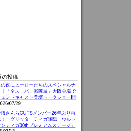
近の投稿
夏の夜にヒーローたちのスペシャルナ
ト！「全スーパー戦隊展」大阪会場で
ジェンドキャスト登壇トークショー開
026/07/29
博さんらGUTSメンバー26年ぶり再
結！ グリッターティガ降臨「ウルト
ンティガ30thプレミアムステージ」