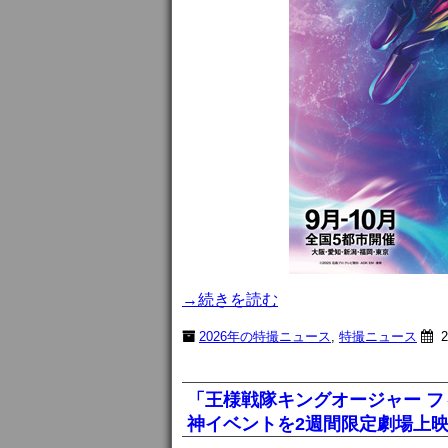
→続きを読む
2026年の特撮ニュース
,
特撮ニュース
2
「王様戦隊キングオージャー 
神イベントを2週間限定劇場上