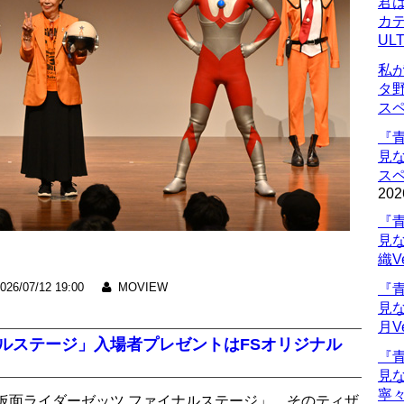
君
カデ
UL
私
タ
ス
『
見
ス
202
『
見
織V
026/07/12 19:00
MOVIEW
『
見
月V
ルステージ」入場者プレゼントはFSオリジナル
『
見
寧々
「仮面ライダーゼッツ ファイナルステージ」。そのティザ