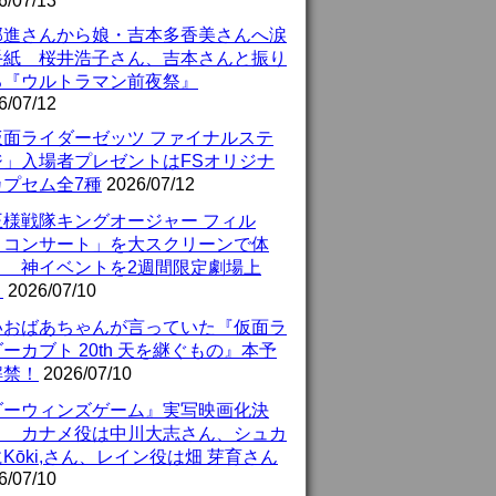
6/07/13
部進さんから娘・吉本多香美さんへ涙
手紙 桜井浩子さん、吉本さんと振り
る『ウルトラマン前夜祭』
6/07/12
仮面ライダーゼッツ ファイナルステ
ジ」入場者プレゼントはFSオリジナ
カプセム全7種
2026/07/12
王様戦隊キングオージャー フィル
・コンサート」を大スクリーンで体
！ 神イベントを2週間限定劇場上
！
2026/07/10
いおばあちゃんが言っていた『仮面ラ
ーカブト 20th 天を継ぐもの』本予
解禁！
2026/07/10
ダーウィンズゲーム』実写映画化決
！ カナメ役は中川大志さん、シュカ
Kōki,さん、レイン役は畑 芽育さん
6/07/10