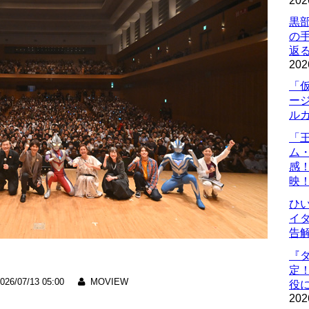
202
黒
の
返
202
「
ー
ル
「
ム
感
映
ひ
イダ
告
『
定
026/07/13 05:00
MOVIEW
役に
202