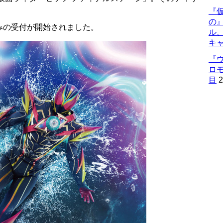
『仮
の
みの受付が開始されました。
ル
キ
『
ロ
目
2