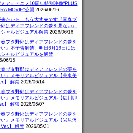
ミア』アニメ10周年特別映像“PLUS
TRA MOVIE”公開
2026/06/16
が来たから、もう大丈夫です『青春ブ
野郎はディアフレンドの夢を見ない』
ペシャルビジュアル解禁
2026/06/16
青春ブタ野郎はディアフレンドの夢を
ない』本予告解禁、明日6月16日には
ペシャルビジュアルを解禁
6/06/15
青春ブタ野郎はディアフレンドの夢を
ない』メモリアルビジュアル【美東美
er.】 解禁
2026/06/14
青春ブタ野郎はディアフレンドの夢を
ない』メモリアルビジュアル【広川卯
er.】 解禁
2026/06/07
青春ブタ野郎はディアフレンドの夢を
ない』メモリアルビジュアル【岩見沢
Ver.】 解禁
2026/05/31