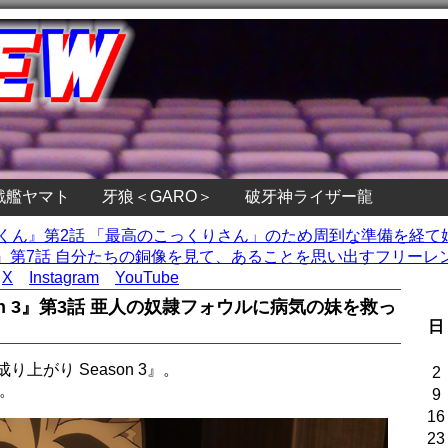
戦艦ヤマト
牙狼＜GARO＞
破牙神ライザー龍
子くん』第2話 「最高のこっくりさん」のため周到な準備を経て
第7話 自分たちの銅像を見て、あることを思い出すフリーレン 
X
Instagram
YouTube
on 3』第3話 亜人の奴隷フォウルに病気の妹を救っ
日
上がり Season 3』。
2
。
9
16
23