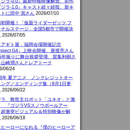
ジラ-0.0』最新特報映像解禁、前作
ジラ-1.0』キャスト続々続投、新キ
ストに田中 泯さん
2026/07/10
潟初開催！「仮面ライダーゼッツ フ
イナルステージ」全国5都市で開催決
！
2026/07/05
真アギト展」福岡会場開催記念
roject G4』上映会開催。唐渡亮さん
25年振りに舞台挨拶登壇、賀集利樹さ
、山崎潤さんとレアトーク
6/06/24
26年 夏アニメ ノンクレジットオー
ニング／エンディング集（8月1日更
）
2026/06/22
ジラ、救世主ロボット「ユキオ」と激
！ 『ゴジラVSスノウボールアー
』超激突ビジュアル＆特別映像が解
！
2026/06/18
はヒーローになれる『僕のヒーローア