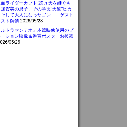
面ライダーカブト 20th 天を継ぐも
』加賀美の息子、その学友“天道”ヒカ
、そして大人になったゴン！ ゲスト
ャスト解禁
2026/05/28
ウルトラマンテオ』本篇映像使用のプ
モーション映像＆番宣ポスターお披露
026/05/26