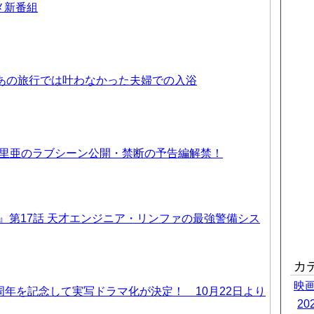
ニメ新番組
 あの旅行では叶わなかった夫婦での入浴
優里亜のラブシーン公開・禁断の予告編解禁！
T6』第17話 天才エンジニア・リンファの最強警備シス
カ
映
周年を記念して実写ドラマ化が決定！ 10月22日より
2