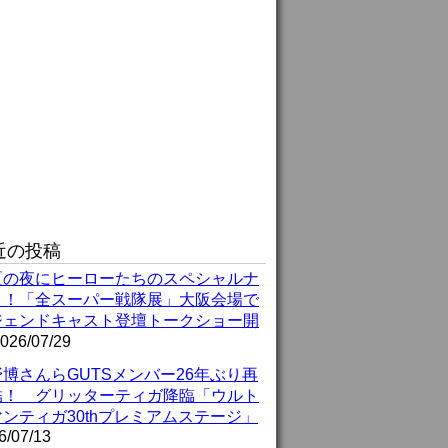
近の投稿
夏の夜にヒーローたちのスペシャルナ
ト！「全スーパー戦隊展」大阪会場で
ジェンドキャスト登壇トークショー開
026/07/29
博さんらGUTSメンバー26年ぶり再
結！ グリッターティガ降臨「ウルト
ンティガ30thプレミアムステージ」
6/07/13