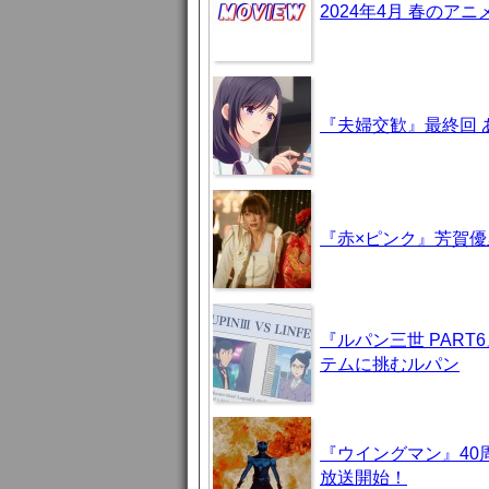
2024年4月 春のア
『夫婦交歓』最終回
『赤×ピンク』芳賀
『ルパン三世 PAR
テムに挑むルパン
『ウイングマン』40
放送開始！