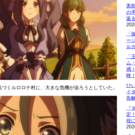
黒
の
返
202
「
ー
ル
「
ム
感
映
ひ
気づくルロロナ村に、大きな危機が迫ろうとしていた。
イダ
告
『
定
役に
202