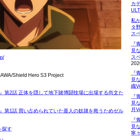
カデ
UL
私
タ
ス
『
見
ス
p/
202
『
WA/Shield Hero S3 Project
見
織V
n 3』第2話 正体を隠して地下賭博闘技場に出場する尚文た
『
見
月V
n 3』第1話 買い占められていた亜人の奴隷を救うためゼル
『
見
を探す
寧々