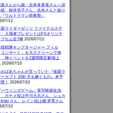
部進さんから娘・吉本多香美さんへ涙
手紙 桜井浩子さん、吉本さんと振り
る『ウルトラマン前夜祭』
6/07/12
仮面ライダーゼッツ ファイナルステ
ジ」入場者プレゼントはFSオリジナ
カプセム全7種
2026/07/12
王様戦隊キングオージャー フィル
・コンサート」を大スクリーンで体
！ 神イベントを2週間限定劇場上
！
2026/07/10
いおばあちゃんが言っていた『仮面ラ
ーカブト 20th 天を継ぐもの』本予
解禁！
2026/07/10
ダーウィンズゲーム』実写映画化決
！ カナメ役は中川大志さん、シュカ
Kōki,さん、レイン役は畑 芽育さん
6/07/10