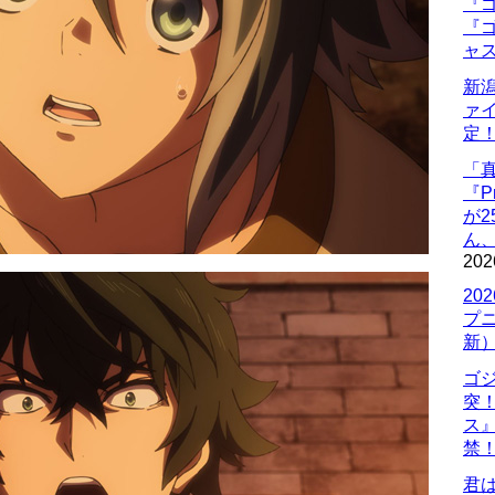
『ゴ
『ゴ
ャ
新
ァ
定
「
『P
が
ん
202
20
プ
新
ゴ
突
ス
禁
君