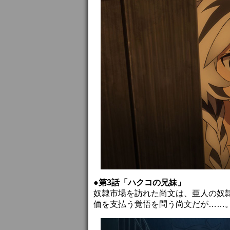
●第3話「ハクコの兄妹」
奴隷市場を訪れた尚文は、亜人の奴
価を支払う覚悟を問う尚文だが……