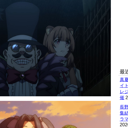
最
真
イ
レ
催
2
長野
集
ラマ
202