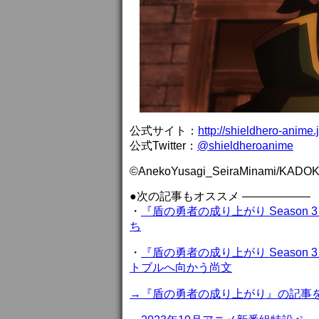
公式サイト：
http://shieldhero-anime.j
公式Twitter：
@shieldheroanime
©AnekoYusagi_SeiraMinami/KADOKA
●次の記事もオススメ ——————
・
『盾の勇者の成り上がり Seaso
ち
・
『盾の勇者の成り上がり Seaso
トブルへ向かう尚文
→『盾の勇者の成り上がり』の記事