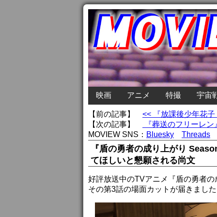
映画
アニメ
特撮
宇宙
【前の記事】
<< 『放課後少年花
【次の記事】
『葬送のフリーレン』
MOVIEW SNS：
Bluesky
Threads
『盾の勇者の成り上がり Seas
てほしいと懇願される尚文
好評放送中のTVアニメ『盾の勇者の成り
その第3話の場面カットが届きました