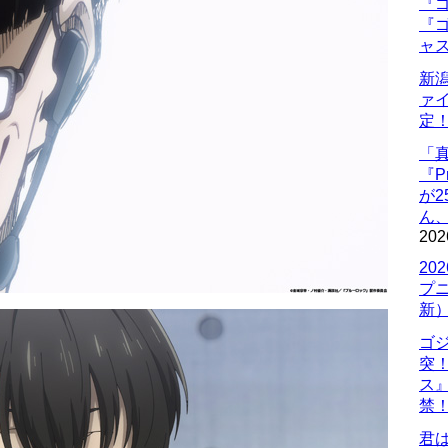
『ゴ
『ゴ
ャ
新
ァ
定
「
『P
が
ん
202
20
プ
新
ゴ
突
ス
禁
君