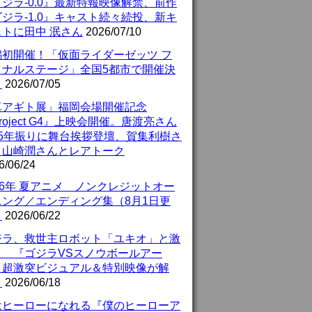
ジラ-0.0』最新特報映像解禁、前作
ジラ-1.0』キャスト続々続投、新キ
ストに田中 泯さん
2026/07/10
潟初開催！「仮面ライダーゼッツ フ
イナルステージ」全国5都市で開催決
！
2026/07/05
真アギト展」福岡会場開催記念
roject G4』上映会開催。唐渡亮さん
25年振りに舞台挨拶登壇、賀集利樹さ
、山崎潤さんとレアトーク
6/06/24
26年 夏アニメ ノンクレジットオー
ニング／エンディング集（8月1日更
）
2026/06/22
ジラ、救世主ロボット「ユキオ」と激
！ 『ゴジラVSスノウボールアー
』超激突ビジュアル＆特別映像が解
！
2026/06/18
はヒーローになれる『僕のヒーローア