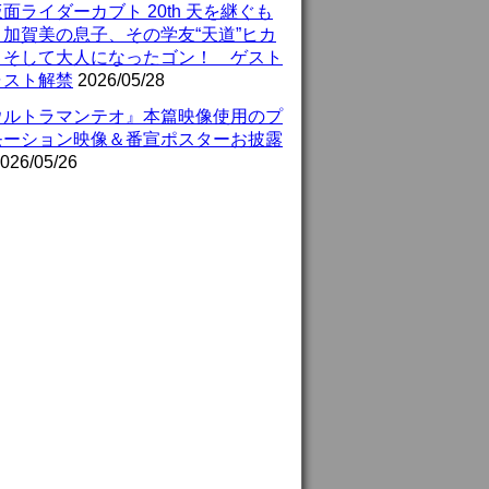
面ライダーカブト 20th 天を継ぐも
』加賀美の息子、その学友“天道”ヒカ
、そして大人になったゴン！ ゲスト
ャスト解禁
2026/05/28
ウルトラマンテオ』本篇映像使用のプ
モーション映像＆番宣ポスターお披露
026/05/26