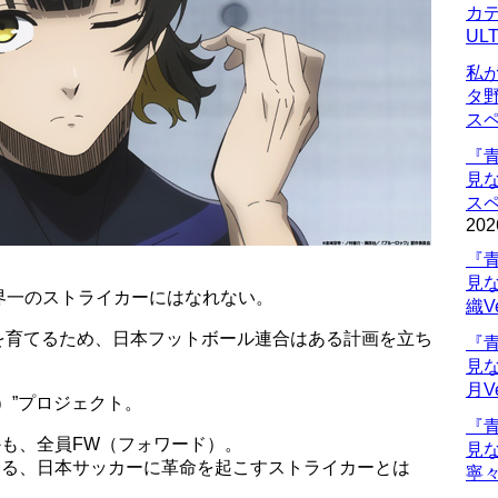
カデ
UL
私
タ
ス
『
見
ス
202
『
見
界一のストライカーにはなれない。
織V
を育てるため、日本フットボール連合はある計画を立ち
『
見
月V
）”プロジェクト。
『
かも、全員FW（フォワード）。
見
する、日本サッカーに革命を起こすストライカーとは
寧々