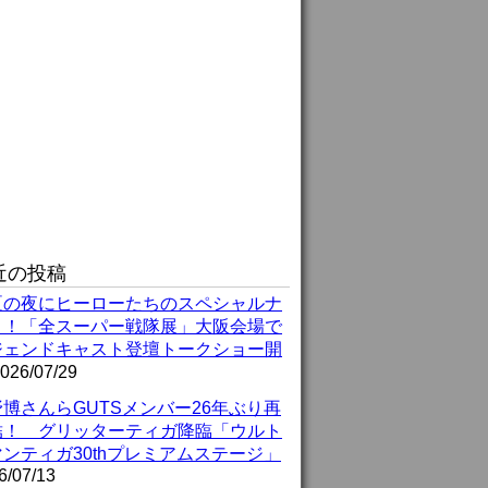
近の投稿
夏の夜にヒーローたちのスペシャルナ
ト！「全スーパー戦隊展」大阪会場で
ジェンドキャスト登壇トークショー開
026/07/29
博さんらGUTSメンバー26年ぶり再
結！ グリッターティガ降臨「ウルト
ンティガ30thプレミアムステージ」
6/07/13