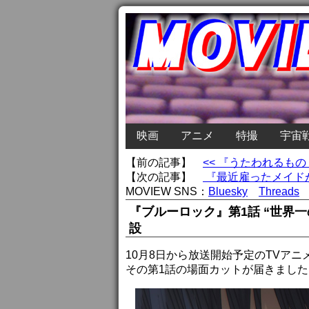
映画
アニメ
特撮
宇宙
【前の記事】
<< 『うたわれるも
【次の記事】
『最近雇ったメイドが
MOVIEW SNS：
Bluesky
Threads
『ブルーロック』第1話 “世界
設
10月8日から放送開始予定のTVア
その第1話の場面カットが届きました