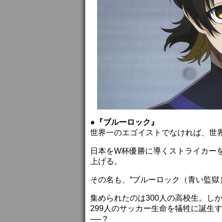
●『ブルーロック』
世界一のエゴイストでなければ、世
日本をW杯優勝に導くストライカー
上げる。
その名も、“ブルーロック（青い監獄
集められたのは300人の高校生。し
299人のサッカー生命を犠牲に誕生
──？