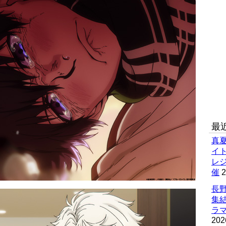
最
真
イ
レ
催
2
長野
集
ラマ
202