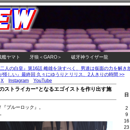
戦艦ヤマト
牙狼＜GARO＞
破牙神ライザー龍
の 二人の白皇』第16話 雌雄を決すべく、男達は仮面の力を解き
怪しい』最終回 久々にゆうりとリリス、2人きりの時間 >>
X
Instagram
YouTube
一のストライカー”となるエゴイストを作り出す施
日
ニメ『ブルーロック』。
2
。
9
16
23