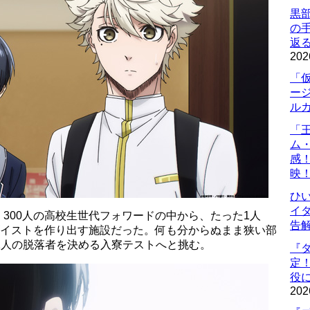
黒
の
返
202
「
ー
ル
「
ム
感
映
ひ
イダ
300人の高校生世代フォワードの中から、たった1人
告
ゴイストを作り出す施設だった。何も分からぬまま狭い部
1人の脱落者を決める入寮テストへと挑む。
『
定
役に
202