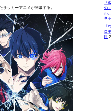
『仮
れたサッカーアニメが開幕する。
の
ル
キ
『
ロ
目
2