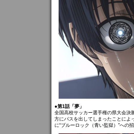
●第1話「夢」
全国高校サッカー選手権の県大会決勝
方にパスを出してしまったことによ
に“ブルーロック（青い監獄）”への