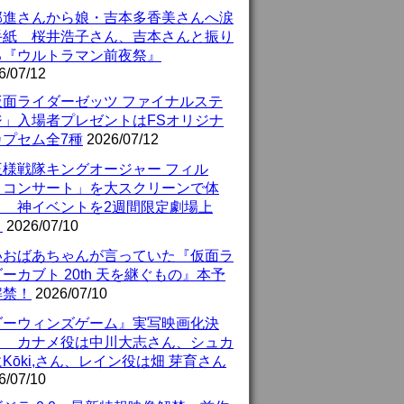
部進さんから娘・吉本多香美さんへ涙
手紙 桜井浩子さん、吉本さんと振り
る『ウルトラマン前夜祭』
6/07/12
仮面ライダーゼッツ ファイナルステ
ジ」入場者プレゼントはFSオリジナ
カプセム全7種
2026/07/12
王様戦隊キングオージャー フィル
・コンサート」を大スクリーンで体
！ 神イベントを2週間限定劇場上
！
2026/07/10
いおばあちゃんが言っていた『仮面ラ
ーカブト 20th 天を継ぐもの』本予
解禁！
2026/07/10
ダーウィンズゲーム』実写映画化決
！ カナメ役は中川大志さん、シュカ
Kōki,さん、レイン役は畑 芽育さん
6/07/10