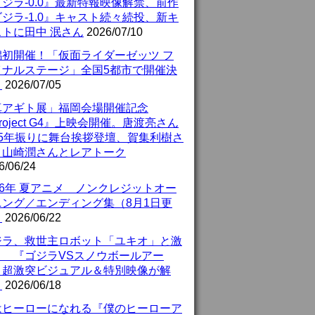
ジラ-0.0』最新特報映像解禁、前作
ジラ-1.0』キャスト続々続投、新キ
ストに田中 泯さん
2026/07/10
潟初開催！「仮面ライダーゼッツ フ
イナルステージ」全国5都市で開催決
！
2026/07/05
真アギト展」福岡会場開催記念
roject G4』上映会開催。唐渡亮さん
25年振りに舞台挨拶登壇、賀集利樹さ
、山崎潤さんとレアトーク
6/06/24
26年 夏アニメ ノンクレジットオー
ニング／エンディング集（8月1日更
）
2026/06/22
ジラ、救世主ロボット「ユキオ」と激
！ 『ゴジラVSスノウボールアー
』超激突ビジュアル＆特別映像が解
！
2026/06/18
はヒーローになれる『僕のヒーローア