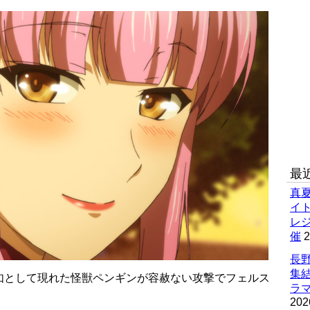
最
真
イ
レ
催
2
長野
集
如として現れた怪獣ペンギンが容赦ない攻撃でフェルス
ラマ
202