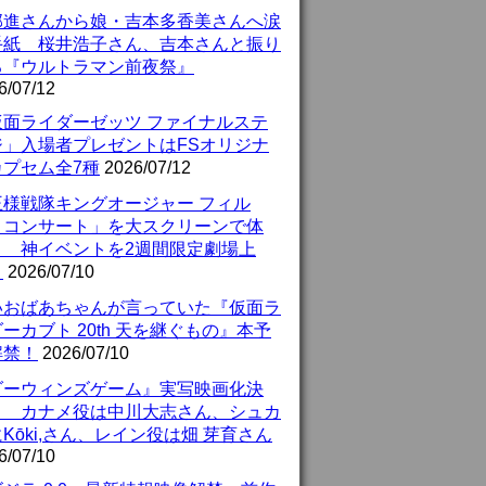
部進さんから娘・吉本多香美さんへ涙
手紙 桜井浩子さん、吉本さんと振り
る『ウルトラマン前夜祭』
6/07/12
仮面ライダーゼッツ ファイナルステ
ジ」入場者プレゼントはFSオリジナ
カプセム全7種
2026/07/12
王様戦隊キングオージャー フィル
・コンサート」を大スクリーンで体
！ 神イベントを2週間限定劇場上
！
2026/07/10
いおばあちゃんが言っていた『仮面ラ
ーカブト 20th 天を継ぐもの』本予
解禁！
2026/07/10
ダーウィンズゲーム』実写映画化決
！ カナメ役は中川大志さん、シュカ
Kōki,さん、レイン役は畑 芽育さん
6/07/10