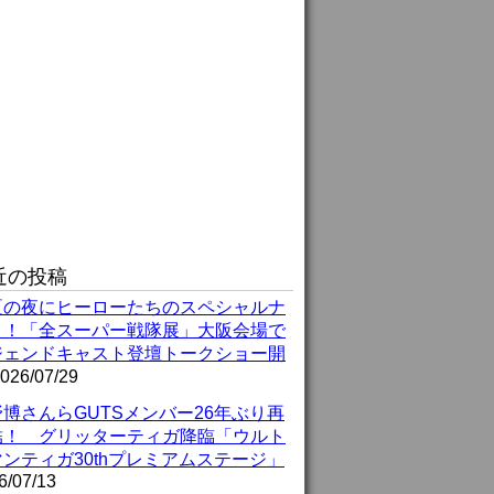
近の投稿
夏の夜にヒーローたちのスペシャルナ
ト！「全スーパー戦隊展」大阪会場で
ジェンドキャスト登壇トークショー開
026/07/29
博さんらGUTSメンバー26年ぶり再
結！ グリッターティガ降臨「ウルト
ンティガ30thプレミアムステージ」
6/07/13