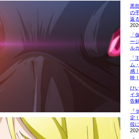
黒
の
返
202
「
ー
ル
「
ム
感
映
ひ
イダ
告
『
定
役に
202