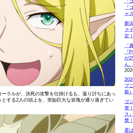
『ゴ
『ゴ
ャ
新
ァ
定
「
『P
が
ん
202
20
プ
新
コーラルが、決死の攻撃を仕掛けるも、返り討ちにあっ
うとする2人の頭上を、突如巨大な岩塊が通り過ぎてい
ゴ
突
ス
禁
君