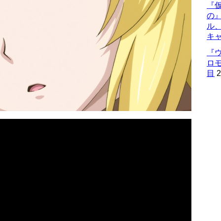
『仮
の
ル
キ
『
ロ
目
2