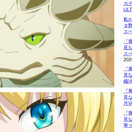
カデ
UL
私
タ
ス
『
見
ス
202
『
見
織V
『
見
月V
『
見
寧々