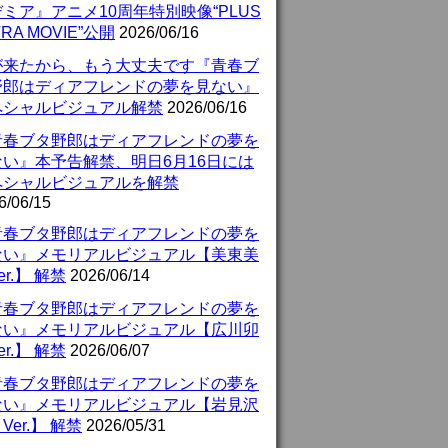
ミア』アニメ10周年特別映像“PLUS
TRA MOVIE”公開
2026/06/16
が来たから、もう大丈夫です『青春ブ
野郎はディアフレンドの夢を見ない』
ペシャルビジュアル解禁
2026/06/16
青春ブタ野郎はディアフレンドの夢を
ない』本予告解禁、明日6月16日には
ペシャルビジュアルを解禁
6/06/15
青春ブタ野郎はディアフレンドの夢を
ない』メモリアルビジュアル【美東美
er.】 解禁
2026/06/14
青春ブタ野郎はディアフレンドの夢を
ない』メモリアルビジュアル【広川卯
er.】 解禁
2026/06/07
青春ブタ野郎はディアフレンドの夢を
ない』メモリアルビジュアル【岩見沢
Ver.】 解禁
2026/05/31