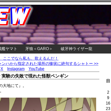
戦艦ヤマト
牙狼＜GARO＞
破牙神ライザー龍
ル、ここでなら私も、歌えるんだ！
ャンハから指定された場所の惨状に絶句するシャトー >>
X
Instagram
YouTube
 実験の失敗で現れた怪獣ペンギン
日
の大地にて』。
。
2
9
16
23