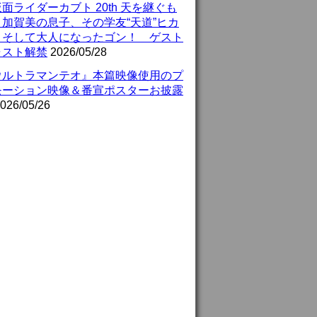
面ライダーカブト 20th 天を継ぐも
』加賀美の息子、その学友“天道”ヒカ
、そして大人になったゴン！ ゲスト
ャスト解禁
2026/05/28
ウルトラマンテオ』本篇映像使用のプ
モーション映像＆番宣ポスターお披露
026/05/26