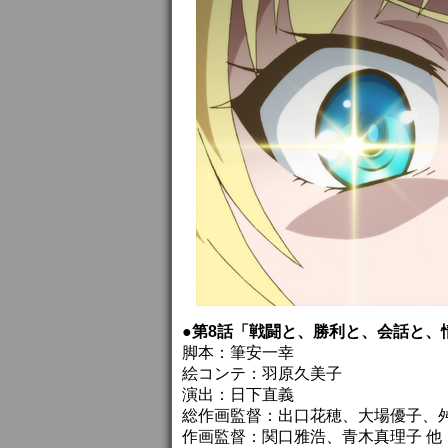
●第8話「戦闘と、勝利と、会話と、
脚本：筆安一幸
絵コンテ：羽原久美子
演出：日下直義
総作画監督：出口花穂、大場優子、
作画監督：関口雅浩、青木真理子 他