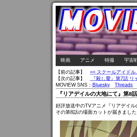
映画
アニメ
特撮
宇宙
【前の記事】
<< スクールアイド
【次の記事】
『殺し愛』第7話 リ
MOVIEW SNS：
Bluesky
Threads
『リアデイルの大地にて』第8話
好評放送中のTVアニメ『リアデイル
その第8話の場面カットが届きました