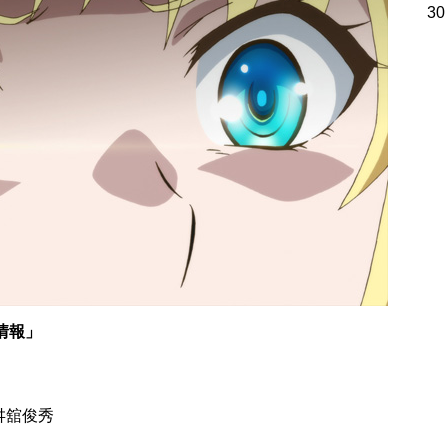
30
情報」
舛舘俊秀