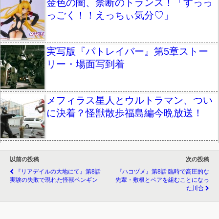
金色の闇、禁断のトランス！「すっっ
っごく！！えっちぃ気分♡」
実写版『パトレイバー』第5章ストー
リー・場面写到着
メフィラス星人とウルトラマン、つい
に決着？怪獣散歩福島編今晩放送！
以前の投稿
次の投稿
『リアデイルの大地にて』第8話
『ハコヅメ』第8話 臨時で高圧的な
実験の失敗で現れた怪獣ペンギン
先輩・敷根とペアを組むことになっ
た川合