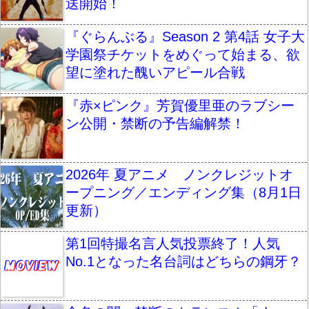
送開始！
『ぐらんぶる』Season 2 第4話 女子大
学園祭チケットをめぐって始まる、欲
望に塗れた醜いアピール合戦
『赤×ピンク』芳賀優里亜のラブシー
ン公開・禁断の予告編解禁！
2026年 夏アニメ ノンクレジットオ
ープニング／エンディング集（8月1日
更新）
第1回特撮名言人気投票終了！人気
No.1となった名台詞はどちらの鋼牙？