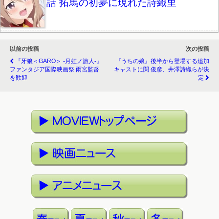
話 拓馬の初夢に現れた詩織里
以前の投稿
次の投稿
『牙狼＜GARO＞ -月虹ノ旅人-』
『うちの娘』後半から登場する追加
ファンタジア国際映画祭 雨宮監督
キャストに関 俊彦、井澤詩織らが決
を歓迎
定