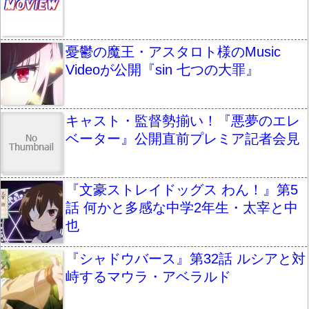
憂鬱の魔王・アスタロト様のMusic
Videoが公開『sin 七つの大罪』
キャスト・監督勢揃い！『悪夢のエレ
ベーター』公開直前プレミア記者会見
『文豪ストレイドッグス わん！』第5
話 何かと多感な中学2年生・太宰と中
也
『シャドウバース』第32話 ルシアと対
峙するマウラ・アベラルド