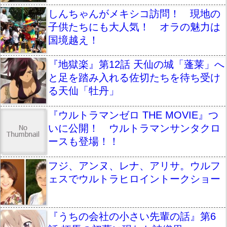
しんちゃんがメキシコ訪問！ 現地の
子供たちにも大人気！ オラの魅力は
国境越え！
『地獄楽』第12話 天仙の城「蓬莱」へ
と足を踏み入れる佐切たちを待ち受け
る天仙「牡丹」
『ウルトラマンゼロ THE MOVIE』つ
いに公開！ ウルトラマンサンタクロ
ースも登場！！
フジ、アンヌ、レナ、アリサ。ウルフ
ェスでウルトラヒロイントークショー
『うちの会社の小さい先輩の話』第6