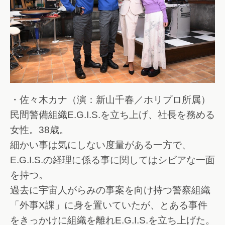
・佐々木カナ（演：新山千春／ホリプロ所属）
民間警備組織E.G.I.S.を立ち上げ、社長を務める
女性。38歳。
細かい事は気にしない度量がある一方で、
E.G.I.S.の経理に係る事に関してはシビアな一面
を持つ。
過去に宇宙人がらみの事案を向け持つ警察組織
「外事X課」に身を置いていたが、とある事件
をきっかけに組織を離れE.G.I.S.を立ち上げた。