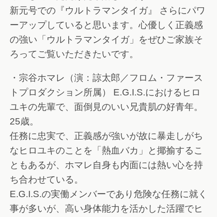
新元号での『ウルトラマンタイガ』 さらにパワ
ーアップしていると思います。心優しく正義感
の強い「ウルトラマンタイガ」をぜひご家族そ
ろってご覧いただきたいです。
・宗谷ホマレ（演：諒太郎／フロム・ファース
トプロダクション所属） E.G.I.S.におけるヒロ
ユキの先輩で、面倒見のいい兄貴肌の好青年。
25歳。
任務に忠実で、正義感が強いが故に暴走しがち
なヒロユキのことを「熱血バカ」と揶揄するこ
ともあるが、ホマレ自身も内面には熱い心を持
ち合わせている。
E.G.I.S.の実働メンバーであり危険な任務に就く
事が多いが、高い身体能力を活かした活躍でヒ