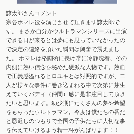
諒太郎さんコメント
宗谷ホマレ役を演じさせて頂きます諒太郎で
す。 まさか自分がウルトラマンシリーズに出演
できる日が来るとは夢にも思っていなかったの
で決定の連絡を頂いた瞬間は興奮で震えまし
た。 ホマレは格闘術に長け常に冷静沈着、その
内側に熱い信念を秘めた硬派な人物です。熱血
で正義感溢れるヒロユキとは対照的ですが、二
人が様々な事件に巻き込まれる中で次第に芽生
えていくバディ（仲間）感に是非注目して頂き
たいと思います。幼少期にたくさんの夢や希望
をもらったウルトラマン。今度は僕たちの番だ
と恩返しのつもりで全国の子供たちに大切な事
を伝えていけるよう精一杯がんばります！！