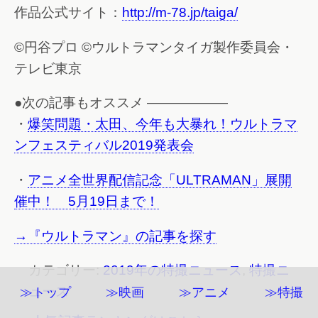
作品公式サイト：
http://m-78.jp/taiga/
©円谷プロ ©ウルトラマンタイガ製作委員会・
テレビ東京
●次の記事もオススメ ——————
・
爆笑問題・太田、今年も大暴れ！ウルトラマ
ンフェスティバル2019発表会
・
アニメ全世界配信記念「ULTRAMAN」展開
催中！ 5月19日まで！
→『ウルトラマン』の記事を探す
カテゴリー:
2019年の特撮ニュース
,
特撮ニ
ュース
≫トップ
≫映画
≫アニメ
≫特撮