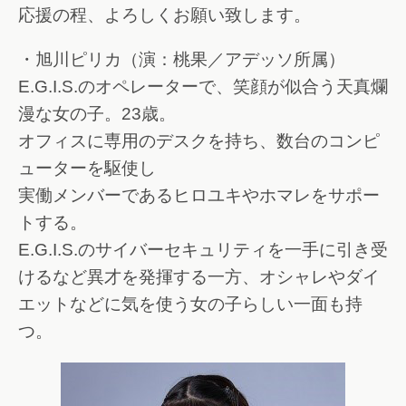
応援の程、よろしくお願い致します。
・旭川ピリカ（演：桃果／アデッソ所属）
E.G.I.S.のオペレーターで、笑顔が似合う天真爛
漫な女の子。23歳。
オフィスに専用のデスクを持ち、数台のコンピ
ューターを駆使し
実働メンバーであるヒロユキやホマレをサポー
トする。
E.G.I.S.のサイバーセキュリティを一手に引き受
けるなど異才を発揮する一方、オシャレやダイ
エットなどに気を使う女の子らしい一面も持
つ。