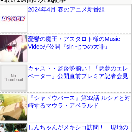
2024年4月 春のアニメ新番組
憂鬱の魔王・アスタロト様のMusic
Videoが公開『sin 七つの大罪』
キャスト・監督勢揃い！『悪夢のエレ
ベーター』公開直前プレミア記者会見
『シャドウバース』第32話 ルシアと対
峙するマウラ・アベラルド
しんちゃんがメキシコ訪問！ 現地の