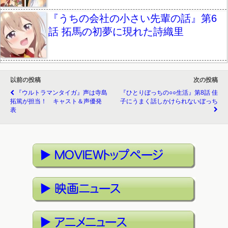
『うちの会社の小さい先輩の話』第6
話 拓馬の初夢に現れた詩織里
以前の投稿
次の投稿
『ウルトラマンタイガ』声は寺島
『ひとりぼっちの○○生活』第8話 佳
拓篤が担当！ キャスト＆声優発
子にうまく話しかけられないぼっち
表