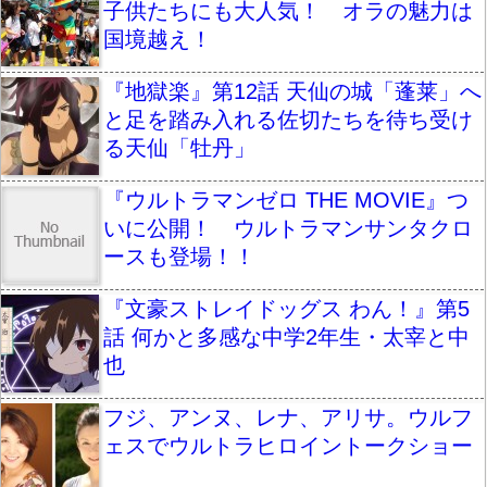
子供たちにも大人気！ オラの魅力は
国境越え！
『地獄楽』第12話 天仙の城「蓬莱」へ
と足を踏み入れる佐切たちを待ち受け
る天仙「牡丹」
『ウルトラマンゼロ THE MOVIE』つ
いに公開！ ウルトラマンサンタクロ
ースも登場！！
『文豪ストレイドッグス わん！』第5
話 何かと多感な中学2年生・太宰と中
也
フジ、アンヌ、レナ、アリサ。ウルフ
ェスでウルトラヒロイントークショー