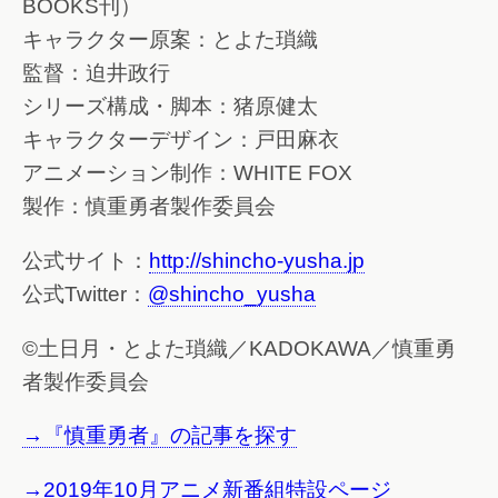
BOOKS刊）
キャラクター原案：とよた瑣織
監督：迫井政行
シリーズ構成・脚本：猪原健太
キャラクターデザイン：戸田麻衣
アニメーション制作：WHITE FOX
製作：慎重勇者製作委員会
公式サイト：
http://shincho-yusha.jp
公式Twitter：
@shincho_yusha
©土日月・とよた瑣織／KADOKAWA／慎重勇
者製作委員会
→『慎重勇者』の記事を探す
→2019年10月アニメ新番組特設ページ