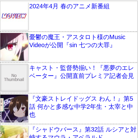
2024年4月 春のアニメ新番組
憂鬱の魔王・アスタロト様のMusic
Videoが公開『sin 七つの大罪』
キャスト・監督勢揃い！『悪夢のエレ
ベーター』公開直前プレミア記者会見
『文豪ストレイドッグス わん！』第5
話 何かと多感な中学2年生・太宰と中
也
『シャドウバース』第32話 ルシアと対
峙するマウラ・アベラルド