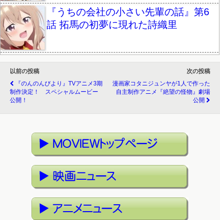
『うちの会社の小さい先輩の話』第6
話 拓馬の初夢に現れた詩織里
以前の投稿
次の投稿
『のんのんびより』TVアニメ3期
漫画家コタニジュンヤが1人で作った
制作決定！ スペシャルムービー
自主制作アニメ『絶望の怪物』劇場
公開！
公開