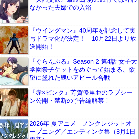
なかった夫婦での入浴
『ウイングマン』40周年を記念して実
写ドラマ化が決定！ 10月22日より放
送開始！
『ぐらんぶる』Season 2 第4話 女子大
学園祭チケットをめぐって始まる、欲
望に塗れた醜いアピール合戦
『赤×ピンク』芳賀優里亜のラブシー
ン公開・禁断の予告編解禁！
2026年 夏アニメ ノンクレジットオ
ープニング／エンディング集（8月1日