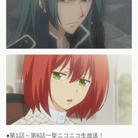
●第1話～第6話一挙ニコニコ生放送！