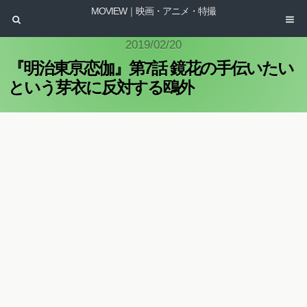
MOVIEW｜映画・アニメ・特撮
2019/02/20
『明治東亰恋伽』第7話 鏡花の手伝いたい
という芽衣に反対する鴎外