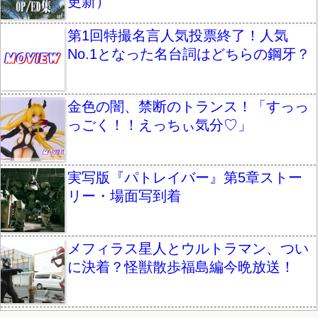
更新）
第1回特撮名言人気投票終了！人気
No.1となった名台詞はどちらの鋼牙？
金色の闇、禁断のトランス！「すっっ
っごく！！えっちぃ気分♡」
実写版『パトレイバー』第5章ストー
リー・場面写到着
メフィラス星人とウルトラマン、つい
に決着？怪獣散歩福島編今晩放送！