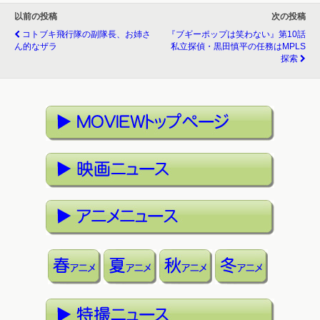
以前の投稿
次の投稿
コトブキ飛行隊の副隊長、お姉さ
『ブギーポップは笑わない』第10話
ん的なザラ
私立探偵・黒田慎平の任務はMPLS
探索