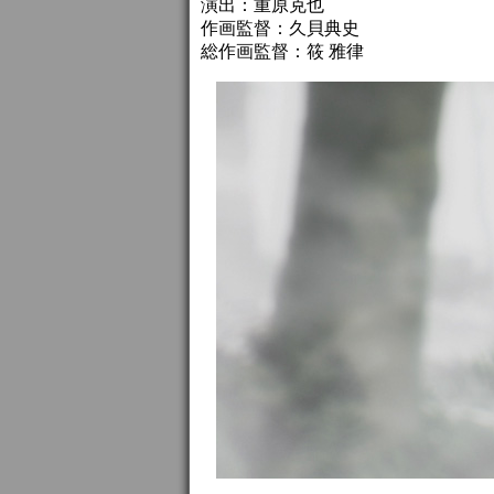
演出：重原克也
作画監督：久貝典史
総作画監督：筱 雅律