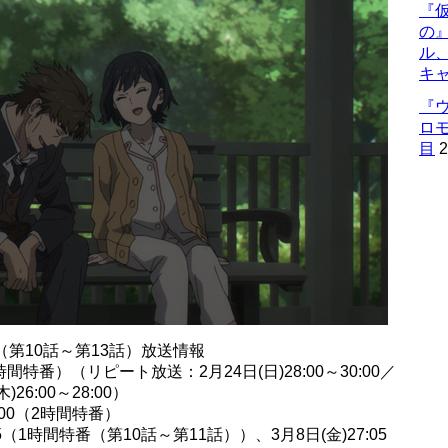
『仮
の
ル
キ
『
ロ
目
2
第10話～第13話）放送情報
0（2時間特番）（リピート放送：2月24日(日)28:00～30:00／
)26:00～28:00）
1:00（2時間特番）
05（1時間特番（第10話～第11話））、3月8日(金)27:05