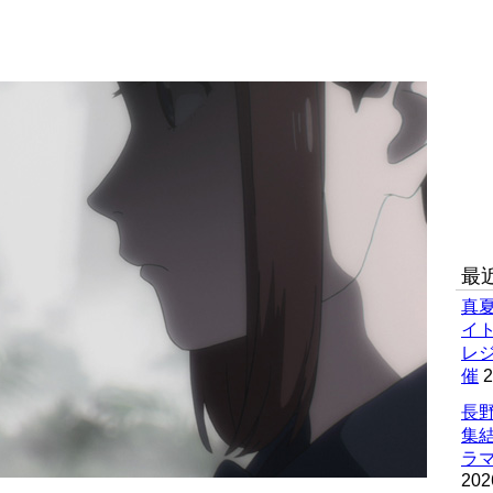
最
真
イ
レ
催
2
長野
集
ラマ
202