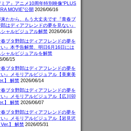
ミア』アニメ10周年特別映像“PLUS
TRA MOVIE”公開
2026/06/16
が来たから、もう大丈夫です『青春ブ
野郎はディアフレンドの夢を見ない』
ペシャルビジュアル解禁
2026/06/16
青春ブタ野郎はディアフレンドの夢を
ない』本予告解禁、明日6月16日には
ペシャルビジュアルを解禁
6/06/15
青春ブタ野郎はディアフレンドの夢を
ない』メモリアルビジュアル【美東美
er.】 解禁
2026/06/14
青春ブタ野郎はディアフレンドの夢を
ない』メモリアルビジュアル【広川卯
er.】 解禁
2026/06/07
青春ブタ野郎はディアフレンドの夢を
ない』メモリアルビジュアル【岩見沢
Ver.】 解禁
2026/05/31