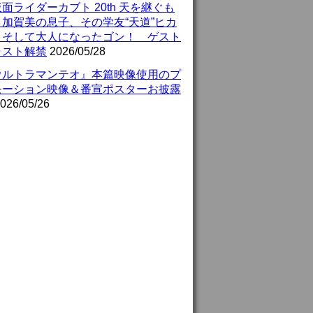
面ライダーカブト 20th 天を継ぐも
』加賀美の息子、その学友“天道”ヒカ
、そして大人になったゴン！ ゲスト
ャスト解禁
2026/05/28
ウルトラマンテオ』本篇映像使用のプ
モーション映像＆番宣ポスターお披露
026/05/26