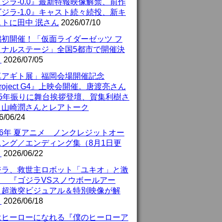
ジラ-0.0』最新特報映像解禁、前作
ジラ-1.0』キャスト続々続投、新キ
ストに田中 泯さん
2026/07/10
潟初開催！「仮面ライダーゼッツ フ
イナルステージ」全国5都市で開催決
！
2026/07/05
真アギト展」福岡会場開催記念
roject G4』上映会開催。唐渡亮さん
25年振りに舞台挨拶登壇、賀集利樹さ
、山崎潤さんとレアトーク
6/06/24
26年 夏アニメ ノンクレジットオー
ニング／エンディング集（8月1日更
）
2026/06/22
ジラ、救世主ロボット「ユキオ」と激
！ 『ゴジラVSスノウボールアー
』超激突ビジュアル＆特別映像が解
！
2026/06/18
はヒーローになれる『僕のヒーローア