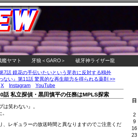
戦艦ヤマト
牙狼＜GARO＞
破牙神ライザー龍
』第7話 鏡花の手伝いたいという芽衣に反対する鴎外
ない』第11話 驚異的な再生能力を得られる薬剤 >>
X
Instagram
YouTube
0話 私立探偵・黒田慎平の任務はMPLS探索
日
プは笑わない』。
た。
2
9
なり、レギュラーの放送時間と異なりますのでご注意くだ
16
23