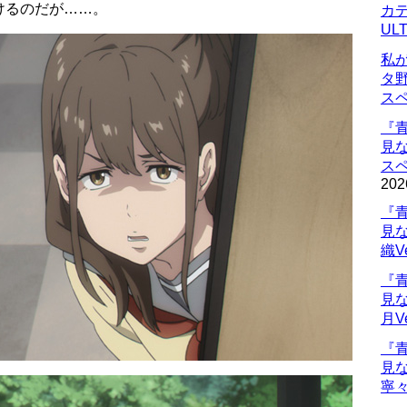
けるのだが……。
カデ
UL
私
タ
ス
『
見
ス
202
『
見
織V
『
見
月V
『
見
寧々