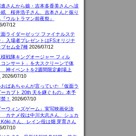
部進さんから娘・吉本多香美さんへ涙
手紙 桜井浩子さん、吉本さんと振り
る『ウルトラマン前夜祭』
6/07/12
仮面ライダーゼッツ ファイナルステ
ジ」入場者プレゼントはFSオリジナ
カプセム全7種
2026/07/12
王様戦隊キングオージャー フィル
・コンサート」を大スクリーンで体
！ 神イベントを2週間限定劇場上
！
2026/07/10
いおばあちゃんが言っていた『仮面ラ
ーカブト 20th 天を継ぐもの』本予
解禁！
2026/07/10
ダーウィンズゲーム』実写映画化決
！ カナメ役は中川大志さん、シュカ
Kōki,さん、レイン役は畑 芽育さん
6/07/10