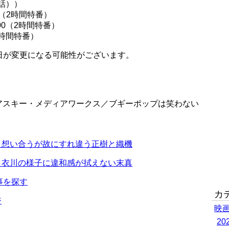
3話））
00（2時間特番）
:00（2時間特番）
（2時間特番）
日が変更になる可能性がございます。
WA アスキー・メディアワークス／ブギーポップは笑わない
 想い合うが故にすれ違う正樹と織機
 衣川の様子に違和感が拭えない末真
事を探す
カ
ジ
映
2