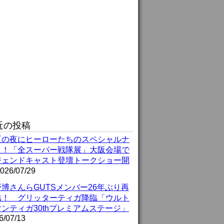
近の投稿
夏の夜にヒーローたちのスペシャルナ
ト！「全スーパー戦隊展」大阪会場で
ジェンドキャスト登壇トークショー開
026/07/29
博さんらGUTSメンバー26年ぶり再
結！ グリッターティガ降臨「ウルト
ンティガ30thプレミアムステージ」
6/07/13