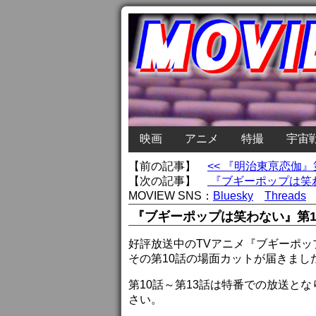
映画
アニメ
特撮
宇宙
【前の記事】
<< 『明治東亰恋伽
【次の記事】
『ブギーポップは笑わ
MOVIEW SNS：
Bluesky
Threads
『ブギーポップは笑わない』第1
好評放送中のTVアニメ『ブギーポッ
その第10話の場面カットが届きまし
第10話～第13話は特番での放送と
さい。