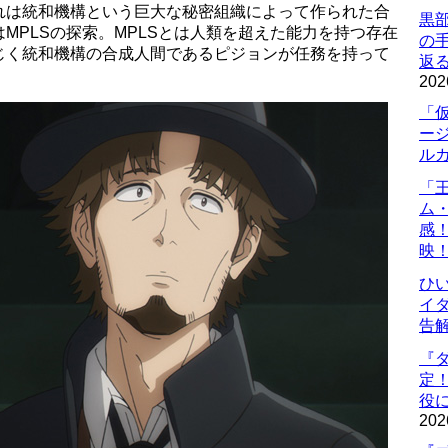
れは統和機構という巨大な秘密組織によって作られた合
黒
MPLSの探索。MPLSとは人類を超えた能力を持つ存在
の
じく統和機構の合成人間であるピジョンが任務を持って
返
202
「
ー
ル
「
ム
感
映
ひ
イダ
告
『
定
役に
202