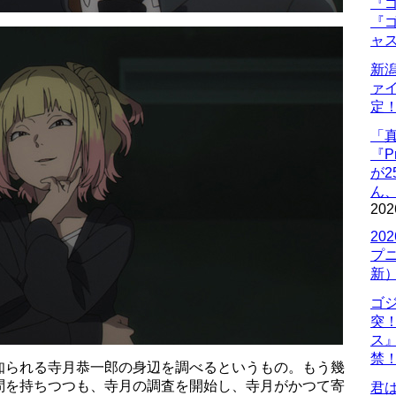
『ゴ
『ゴ
ャ
新
ァ
定
「
『P
が
ん
202
20
プ
新
ゴ
突
ス
禁
知られる寺月恭一郎の身辺を調べるというもの。もう幾
問を持ちつつも、寺月の調査を開始し、寺月がかつて寄
君