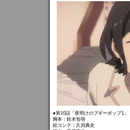
●第10話「夜明けのブギーポップ1」
脚本：鈴木智尋
絵コンテ：久貝典史