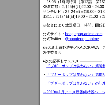
～28:05（1時間特番（第12話～第1
KBS京都：2月25日(月)22:00～24:
サンテレビ：2月24日(日)19:00～21
BS11：2月24日(日)19:00～21:00
※都合により放送曜日、時間、開始
公式サイト：
boogiepop-anime.com
公式Twitter：
@boogiepop_anime
©2018 上遠野浩平／KADOKA
製作委員会
●次の記事もオススメ ——————
・
『ブギーポップは笑わない』第9話
・
『ブギーポップは笑わない』第8話
→『ブギーポップは笑わない』の記
→2019年1月アニメ新番組特設ペー