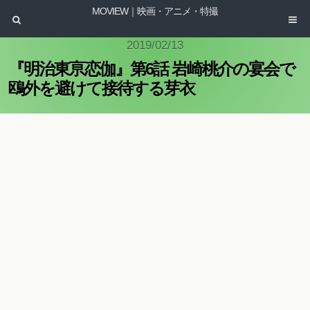
MOVIEW｜映画・アニメ・特撮
2019/02/13
『明治東亰恋伽』第6話 岩崎桃介の宴会で
鴎外を避けて接待する芽衣