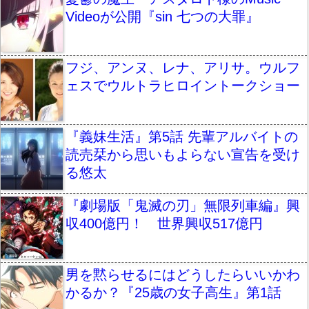
Videoが公開『sin 七つの大罪』
フジ、アンヌ、レナ、アリサ。ウルフ
ェスでウルトラヒロイントークショー
『義妹生活』第5話 先輩アルバイトの
読売栞から思いもよらない宣告を受け
る悠太
『劇場版「鬼滅の刃」無限列車編』興
収400億円！ 世界興収517億円
男を黙らせるにはどうしたらいいかわ
かるか？『25歳の女子高生』第1話