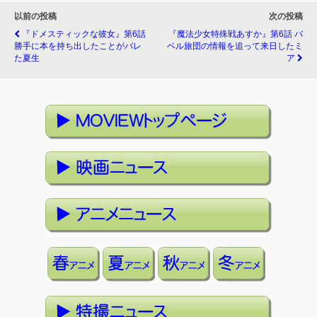
以前の投稿
次の投稿
『ドメスティックな彼女』第6話
『魔法少女特殊戦あすか』第6話 バ
勝手に本を持ち出したことがバレ
ベル旅団の情報を追って来日したミ
た夏生
ア