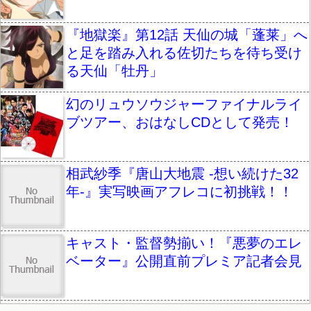
『地獄楽』第12話 天仙の城「蓬莱」へ
と足を踏み入れる佐切たちを待ち受け
る天仙「牡丹」
幻のリュウソウジャーファイナルライ
ブツアー、おはなしCDとして発売！
相武紗季『唐山大地震 -想い続けた32
年-』実写映画アフレコに初挑戦！！
キャスト・監督勢揃い！『悪夢のエレ
ベーター』公開直前プレミア記者会見