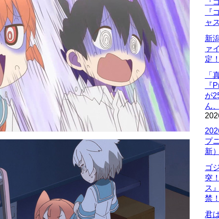
『ゴ
『ゴ
ャ
新
ァ
定
「
『P
が
ん
202
20
プ
新
ゴ
突
ス
禁
君