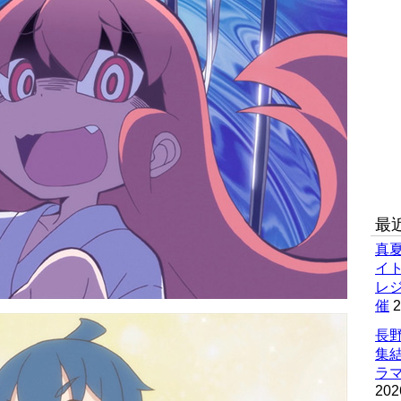
最
真
イ
レ
催
2
長野
集
ラマ
202