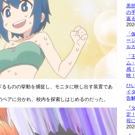
黒
の
返
202
「
ー
ル
「
ム
感
映
ひ
ざるものの挙動を捕捉し、モニタに映し出す装置であ
イダ
告
号のペアに分かれ、校内を探索しはじめるのだった。
『
定
役に
202