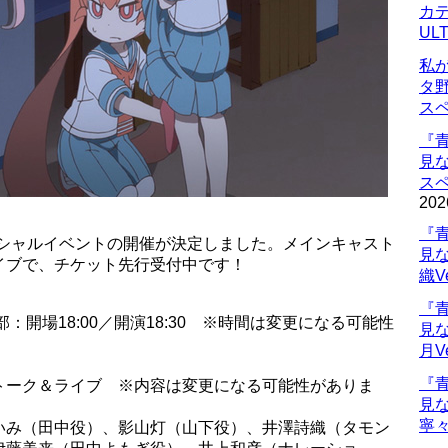
カデ
UL
私
タ
ス
『
見
ス
202
『
ペシャルイベントの開催が決定しました。メインキャスト
見
イブで、チケット先行受付中です！
織V
『
夜の部：開場18:00／開演18:30 ※時間は変更になる可能性
見
月V
『
トーク＆ライブ ※内容は変更になる可能性がありま
見
寧々
いみ（田中役）、影山灯（山下役）、井澤詩織（タモン