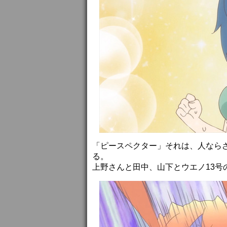
「ピースペクター」それは、人なら
る。
上野さんと田中、山下とウエノ13