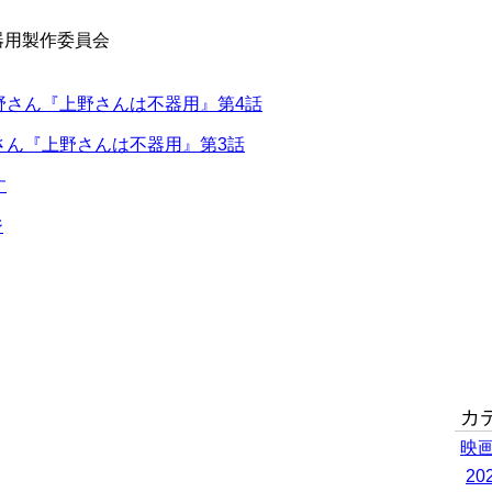
不器用製作委員会
野さん『上野さんは不器用』第4話
さん『上野さんは不器用』第3話
す
ジ
カ
映
2