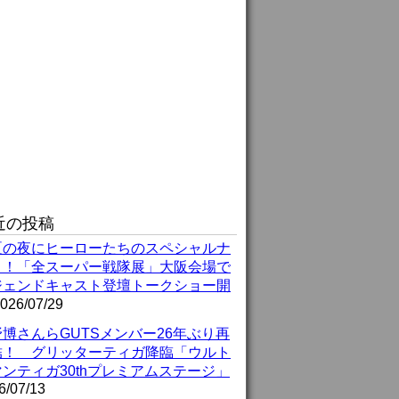
近の投稿
夏の夜にヒーローたちのスペシャルナ
ト！「全スーパー戦隊展」大阪会場で
ジェンドキャスト登壇トークショー開
026/07/29
博さんらGUTSメンバー26年ぶり再
結！ グリッターティガ降臨「ウルト
ンティガ30thプレミアムステージ」
6/07/13