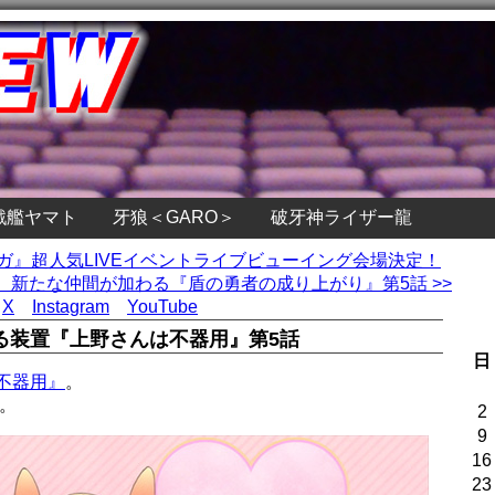
戦艦ヤマト
牙狼＜GARO＞
破牙神ライザー龍
サガ』超人気LIVEイベントライブビューイング会場決定！
新たな仲間が加わる『盾の勇者の成り上がり』第5話 >>
X
Instagram
YouTube
る装置『上野さんは不器用』第5話
日
不器用』
。
。
2
9
16
23