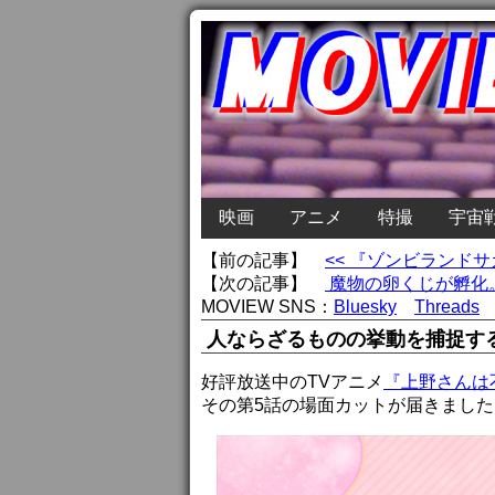
映画
アニメ
特撮
宇宙
【前の記事】
<< 『ゾンビランド
【次の記事】
魔物の卵くじが孵化。
MOVIEW SNS：
Bluesky
Threads
人ならざるものの挙動を捕捉す
好評放送中のTVアニメ
『上野さんは
その第5話の場面カットが届きました