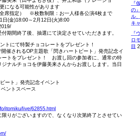
伊藤美来（田中よもぎ役）、井上和彦（ナレーショ
『仮
変更になる可能性があります
の
込／全席指定） ※枚数制限：お一人様各公演4枚まで
ル
)18:00～2月12日(火)8:00
キ
2019/
受付期間終了後、抽選にて決定させていただきます。
『
ロ
ベントにて特製チョコレートをプレゼント！
目
2
BUYAで開催されるOP主題歌「閃きハートビート」発売記念イ
レートをプレゼント！ お渡し回の参加者に、通常の特
リジナルチョコを伊藤美来さんからお渡しします。当日
トビート」発売記念イベント
F イベントスペース
info/itomiku/live/62855.html
に限りがございますので、なくなり次第終了とさせてい
om/