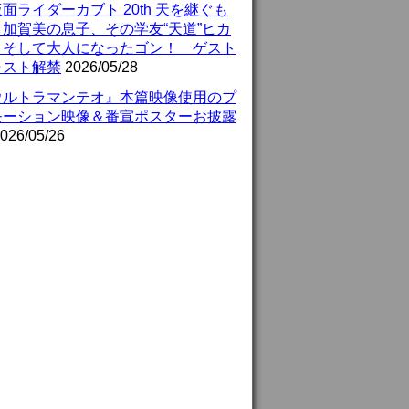
面ライダーカブト 20th 天を継ぐも
』加賀美の息子、その学友“天道”ヒカ
、そして大人になったゴン！ ゲスト
ャスト解禁
2026/05/28
ウルトラマンテオ』本篇映像使用のプ
モーション映像＆番宣ポスターお披露
026/05/26