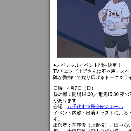
●スペシャルイベント開催決定！
TVアニメ『上野さんは不器用』ス
陣が勢揃いで繰り広げるトーク＆ラ
日時：4月7日（日）
昼の部：開場14:30／開演15:00 
があります
会場：
八千代市市民会館大ホール
イベント内容：出演キャストによる
す。
出演者：芹澤優（上野役）、田中あ