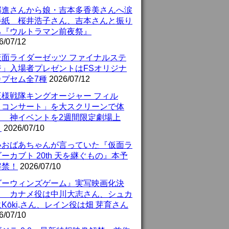
部進さんから娘・吉本多香美さんへ涙
手紙 桜井浩子さん、吉本さんと振り
る『ウルトラマン前夜祭』
6/07/12
仮面ライダーゼッツ ファイナルステ
ジ」入場者プレゼントはFSオリジナ
カプセム全7種
2026/07/12
王様戦隊キングオージャー フィル
・コンサート」を大スクリーンで体
！ 神イベントを2週間限定劇場上
！
2026/07/10
いおばあちゃんが言っていた『仮面ラ
ーカブト 20th 天を継ぐもの』本予
解禁！
2026/07/10
ダーウィンズゲーム』実写映画化決
！ カナメ役は中川大志さん、シュカ
Kōki,さん、レイン役は畑 芽育さん
6/07/10