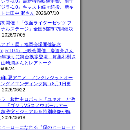
ジラ-0.0』最新特報映像解禁、前作
ジラ-1.0』キャスト続々続投、新キ
ストに田中 泯さん
2026/07/10
潟初開催！「仮面ライダーゼッツ フ
イナルステージ」全国5都市で開催決
！
2026/07/05
真アギト展」福岡会場開催記念
roject G4』上映会開催。唐渡亮さん
25年振りに舞台挨拶登壇、賀集利樹さ
、山崎潤さんとレアトーク
6/06/24
26年 夏アニメ ノンクレジットオー
ニング／エンディング集（8月1日更
）
2026/06/22
ジラ、救世主ロボット「ユキオ」と激
！ 『ゴジラVSスノウボールアー
』超激突ビジュアル＆特別映像が解
！
2026/06/18
はヒーローになれる『僕のヒーローア