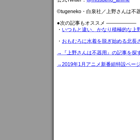
©tugeneko・白泉社／上野さんは
●次の記事もオススメ ——————
・
いつもと違い、かなり積極的な上
・
おもむろに水着を脱ぎ始める北長
→『上野さんは不器用』の記事を探
→2019年1月アニメ新番組特設ペー