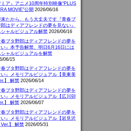
ミア』アニメ10周年特別映像“PLUS
TRA MOVIE”公開
2026/06/16
が来たから、もう大丈夫です『青春ブ
野郎はディアフレンドの夢を見ない』
ペシャルビジュアル解禁
2026/06/16
青春ブタ野郎はディアフレンドの夢を
ない』本予告解禁、明日6月16日には
ペシャルビジュアルを解禁
6/06/15
青春ブタ野郎はディアフレンドの夢を
ない』メモリアルビジュアル【美東美
er.】 解禁
2026/06/14
青春ブタ野郎はディアフレンドの夢を
ない』メモリアルビジュアル【広川卯
er.】 解禁
2026/06/07
青春ブタ野郎はディアフレンドの夢を
ない』メモリアルビジュアル【岩見沢
Ver.】 解禁
2026/05/31