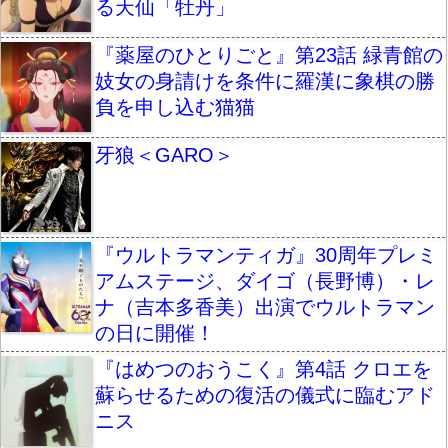
る天仙「牡丹」
『薬屋のひとりごと』第23話 緑青館の
妓女の身請けを条件に羅漢に象棋の勝
負を申し込む猫猫
牙狼＜GARO＞
『ウルトラマンティガ』30周年プレミ
アムステージ、ダイゴ（長野博）・レ
ナ（吉本多香美）出演でウルトラマン
の日に開催！
『はめつのおうこく』第4話 クロエを
蘇らせるための復活の儀式に臨むアド
ニス