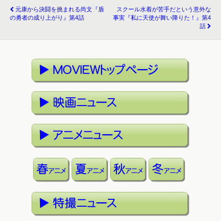
元康から決闘を挑まれる尚文『盾
スクール水着が苦手だという意外な
の勇者の成り上がり』第4話
事実『私に天使が舞い降りた！』第4
話