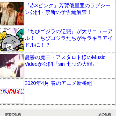
『赤×ピンク』芳賀優里亜のラブシー
ン公開・禁断の予告編解禁！
『ちびゴジラの逆襲』が大リニューア
ル！ ちびゴジラたちがキラキラアイ
ドルに！？
憂鬱の魔王・アスタロト様のMusic
Videoが公開『sin 七つの大罪』
2020年4月 春のアニメ新番組
以前の投稿
次の投稿