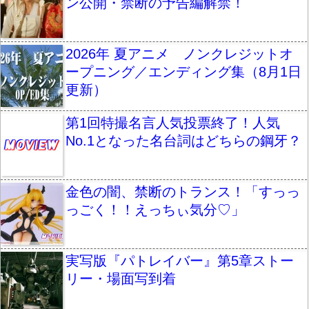
ン公開・禁断の予告編解禁！
2026年 夏アニメ ノンクレジットオ
ープニング／エンディング集（8月1日
更新）
第1回特撮名言人気投票終了！人気
No.1となった名台詞はどちらの鋼牙？
金色の闇、禁断のトランス！「すっっ
っごく！！えっちぃ気分♡」
実写版『パトレイバー』第5章ストー
リー・場面写到着