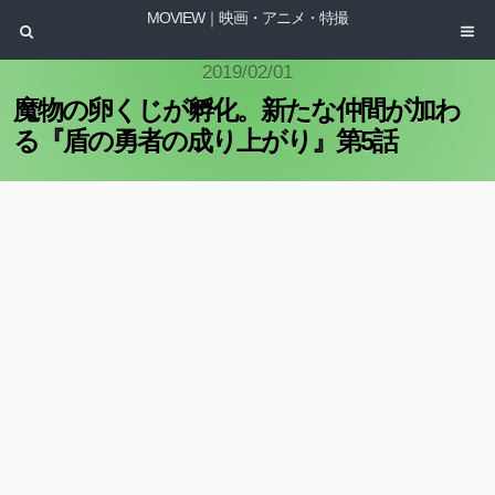
MOVIEW｜映画・アニメ・特撮
2019/02/01
魔物の卵くじが孵化。新たな仲間が加わ
る『盾の勇者の成り上がり』第5話