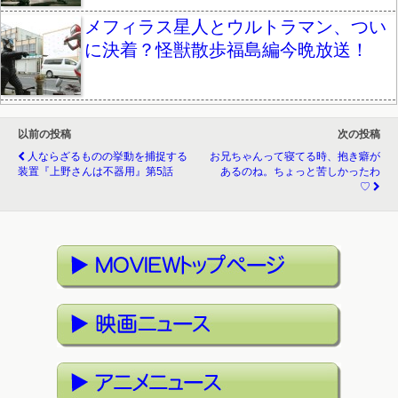
メフィラス星人とウルトラマン、つい
に決着？怪獣散歩福島編今晩放送！
以前の投稿
次の投稿
人ならざるものの挙動を捕捉する
お兄ちゃんって寝てる時、抱き癖が
装置『上野さんは不器用』第5話
あるのね。ちょっと苦しかったわ
♡