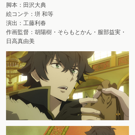
脚本：田沢大典
絵コンテ：垪 和等
演出：工藤利春
作画監督：胡陽樹・そらもとかん・服部益実・
日高真由美