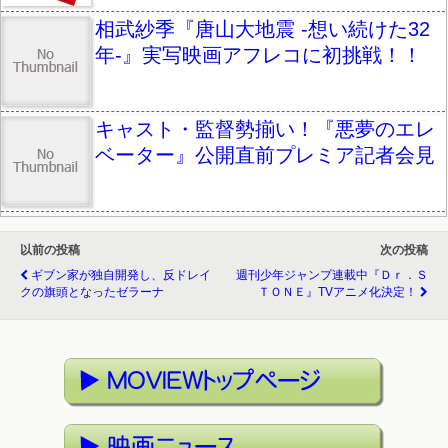
相武紗季『唐山大地震 -想い続けた32
年-』実写映画アフレコに初挑戦！！
キャスト・監督勢揃い！『悪夢のエレ
ベーター』公開直前プレミア記者会見
以前の投稿
次の投稿
ギブン家が独自開発し、反ドレイ
週刊少年ジャンプ連載中『Ｄｒ．Ｓ
クの旗頭となったゼラーナ
ＴＯＮＥ』TVアニメ化決定！