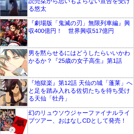
読売栞から思いもよらない宣告を受け
る悠太
『劇場版「鬼滅の刃」無限列車編』興
収400億円！ 世界興収517億円
男を黙らせるにはどうしたらいいかわ
かるか？『25歳の女子高生』第1話
『地獄楽』第12話 天仙の城「蓬莱」へ
と足を踏み入れる佐切たちを待ち受け
る天仙「牡丹」
幻のリュウソウジャーファイナルライ
ブツアー、おはなしCDとして発売！