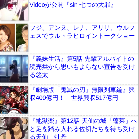
Videoが公開『sin 七つの大罪』
フジ、アンヌ、レナ、アリサ。ウルフ
ェスでウルトラヒロイントークショー
『義妹生活』第5話 先輩アルバイトの
読売栞から思いもよらない宣告を受け
る悠太
『劇場版「鬼滅の刃」無限列車編』興
収400億円！ 世界興収517億円
『地獄楽』第12話 天仙の城「蓬莱」へ
と足を踏み入れる佐切たちを待ち受け
る天仙「牡丹」