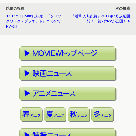
以前の投稿
次の投稿
OPはfripSideに決定！『クロッ
『活撃 刀剣乱舞』2017年7月放送開
クワーク・プラネット』コミケで
始！ 第2弾PVが公開！
PV公開