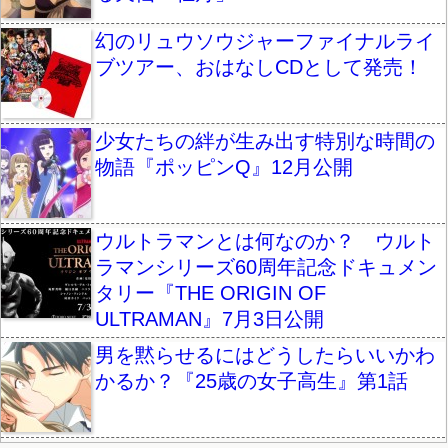
幻のリュウソウジャーファイナルライ
ブツアー、おはなしCDとして発売！
少女たちの絆が生み出す特別な時間の
物語『ポッピンQ』12月公開
ウルトラマンとは何なのか？ ウルト
ラマンシリーズ60周年記念ドキュメン
タリー『THE ORIGIN OF
ULTRAMAN』7月3日公開
男を黙らせるにはどうしたらいいかわ
かるか？『25歳の女子高生』第1話