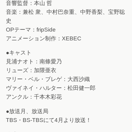
音響監督：本山 哲
音楽：兼松 衆、中村巴奈重、中野香梨、宝野聡
史
OPテーマ：fripSide
アニメーション制作：XEBEC
●キャスト
見浦ナオト：南條愛乃
リューズ：加隈亜衣
マリー・ベル・ブレゲ：大西沙織
ヴァイネイ・ハルター：松田健一郎
アンクル：千本木彩花
●放送月、放送局
TBS・BS-TBSにて4月より放送！