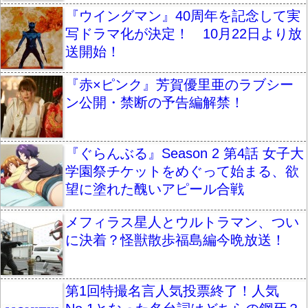
『ウイングマン』40周年を記念して実
写ドラマ化が決定！ 10月22日より放
送開始！
『赤×ピンク』芳賀優里亜のラブシー
ン公開・禁断の予告編解禁！
『ぐらんぶる』Season 2 第4話 女子大
学園祭チケットをめぐって始まる、欲
望に塗れた醜いアピール合戦
メフィラス星人とウルトラマン、つい
に決着？怪獣散歩福島編今晩放送！
第1回特撮名言人気投票終了！人気