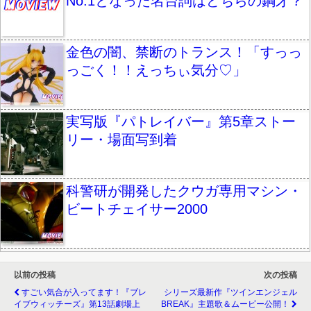
No.1となった名台詞はどちらの鋼牙？
金色の闇、禁断のトランス！「すっっ
っごく！！えっちぃ気分♡」
実写版『パトレイバー』第5章ストー
リー・場面写到着
科警研が開発したクウガ専用マシン・
ビートチェイサー2000
以前の投稿
次の投稿
すごい気合が入ってます！『ブレ
シリーズ最新作『ツインエンジェル
イブウィッチーズ』第13話劇場上
BREAK』主題歌＆ムービー公開！