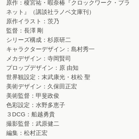
原作：榎宮祐・暇奈椿『クロックワーク・プラ
ネット』（講談社ラノベ文庫刊）
原作イラスト：茨乃
監督：長澤 剛
シリーズ構成：杉原研二
キャラクターデザイン：島村秀一
メカデザイン：寺岡賢司
プロップデザイン：原 由知
世界観設定：末武康光・枝松 聖
美術デザイン：久保田正宏
美術監督：甲斐政俊
色彩設定：水野多恵子
３DCG：船越勇貴
撮影監督：武原健二
編集：松村正宏